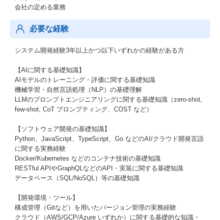
会社の定める業務
必要な経験
システム開発経験3年以上かつ以下いずれかの経験がある方
【AIに関する基礎知識】
AIモデルのトレーニング・評価に関する基礎知識
機械学習・自然言語処理（NLP）の基礎理解
LLMのプロンプトエンジニアリングに関する基礎知識（zero-shot,
few-shot, CoT プロンプティング、COST など）
【ソフトウェア開発の基礎知識】
Python、JavaScript、TypeScript、Go などのAI/クラウド開発言語
に関する実務経験
Docker/Kubernetes などのコンテナ技術の基礎知識
RESTful APIやGraphQLなどのAPI・実装に関する基礎知識
データベース（SQL/NoSQL）等の基礎知識
【開発環境・ツール】
構成管理（Gitなど）を用いたバージョン管理の実務経験
クラウド（AWS/GCP/Azure いずれか）に関する基礎的な知識・