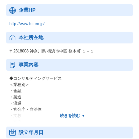
企業HP
http://www.fsi.co.jp/
本社所在地
〒2318008 神奈川県 横浜市中区 桜木町 １－１
事業内容
◆コンサルティングサービス
＜業種別＞
・金融
・製造
・流通
・官公庁・自治体
・文教
・医療
・他
設立年月日
＜業務別＞