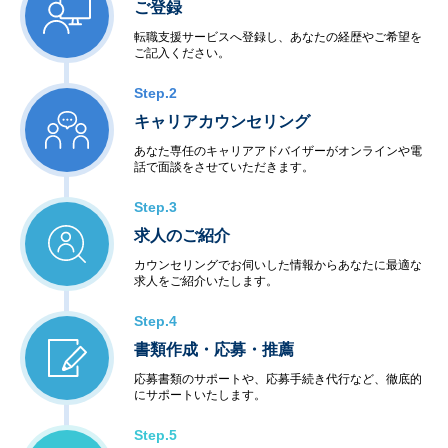
ご登録
・ビル・店舗設備制御
・電力・エネルギー制御
転職支援サービスへ登録し、あなたの経歴やご希望を
ご記入ください。
・通信インフラ制御
＜半導体等ハードウェア開発＞
Step.2
・LSI・FPGA設計
・電子回路設計・生産
キャリアカウンセリング
あなた専任のキャリアアドバイザーがオンラインや電
◆アウトソーシングサービス
話で面談をさせていただきます。
＜システム運用保守サービス＞
・業務運用
Step.3
・オペレーション
求人のご紹介
・ネットワーク管理
・ファシリティ管理
カウンセリングでお伺いした情報からあなたに最適な
・ヘルプデスク
求人をご紹介いたします。
＜インターネットサービス＞
・データセンター
Step.4
・ハウジング・ホスティング
書類作成・応募・推薦
・セキュリティ
＜教育サービス＞
応募書類のサポートや、応募手続き代行など、徹底的
にサポートいたします。
・システム運用サービス
・最新技術セミナー
Step.5
＜コンビニエンスサービス＞