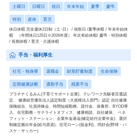
土曜日
日曜日
祝日
年末年始
夏季
慶弔
特別
産休
育児
休日休暇 完全週休2日制（土･日） / 祝祭日 /夏季休暇 / 年末年始休
暇 （年間休日125日※2026年度） 年次有給休暇/ 慶弔・特別休暇
/ 長期休暇 / 育児・介護休暇
手当・福利厚生
社宅・独身寮
退職金
財形貯蓄制度
生命保険
定期健康診断
通勤手当
残業手当
プラチナくるみん(子育てサポート企業)、テレワーク先駆者百選認
定、 健康経営優良法人認定制度（大規模法人部門）認定 自社健康
保険組合、社員持株会、時間短縮勤務、貸付金、保養所、BYOD導
入、在宅勤務・サテライトオフィス、健康相談、自社健保、 ベネ
フィット・ステーション、企業年金基金(確定給付企業年金)、選択
制確定拠出年金(給与原資)、住宅ローン(低金利)、同好会(野球・バ
スケ・サッカー)