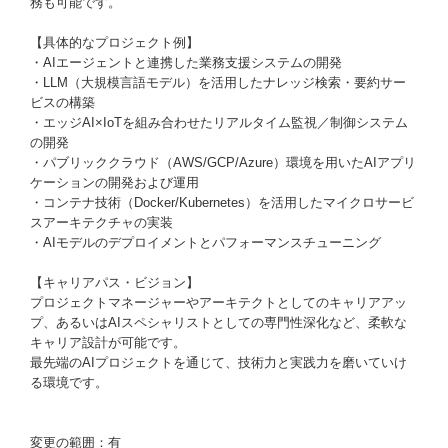
務も可能です。
【具体的なプロジェクト例】
・AIエージェントと連携した業務支援システムの開発
・LLM（大規模言語モデル）を活用したナレッジ検索・要約サー
ビスの構築
・エッジAI×IoTを組み合わせたリアルタイム監視／制御システム
の開発
・パブリッククラウド（AWS/GCP/Azure）環境を用いたAIアプリ
ケーションの開発および運用
・コンテナ技術（Docker/Kubernetes）を活用したマイクロサービ
スアーキテクチャの実装
・AIモデルのデプロイメントとパフォーマンスチューニング
【キャリアパス・ビジョン】
プロジェクトマネージャーやアーキテクトとしてのキャリアアッ
プ、あるいはAIスペシャリストとしての専門性深化など、柔軟な
キャリア設計が可能です。
最先端のAIプロジェクトを通じて、技術力と実践力を磨いていけ
る環境です。
変更の範囲：有