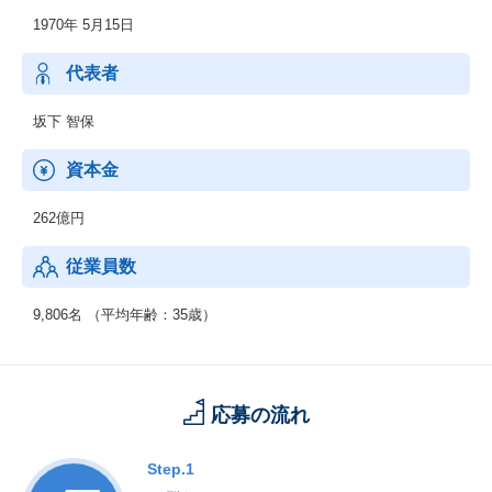
・EC
1970年 5月15日
・CRM
・SFA
・SCM
代表者
・ERP
・WEB
坂下 智保
・他
＜IT基盤、ネットワーク＞
資本金
・ネットワーク
・セキュリティ
262億円
・先端IT
・ミドルウェア
従業員数
◆制御系システムサービス
＜移動体通信制御開発＞
9,806名 （平均年齢：35歳）
・移動体通信端末
・交換機・基地局システム
＜産業用制御開発＞
・家電機器制御
応募の流れ
・工場制御
＜社会・公共制御開発＞
・衛星・航空制御
Step.1
・交通機関・車輌制御