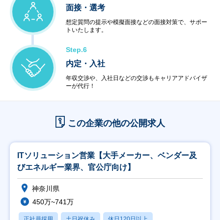
・ハードウェア販売
面接・選考
・ソフトウェア販売
想定質問の提示や模擬面接などの面接対策で、サポー
トいたします。
Step.6
内定・入社
年収交渉や、入社日などの交渉もキャリアアドバイザ
ーが代行！
この企業の他の公開求人
ITソリューション営業【大手メーカー、ベンダー及
びエネルギー業界、官公庁向け】
神奈川県
450万~741万
正社員採用
土日祝休み
休日120日以上