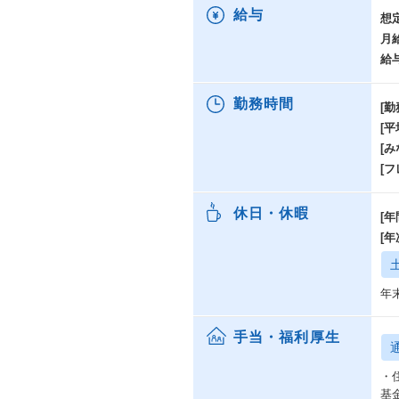
・
給与
想
月
給
勤務時間
[勤
[
[み
[
休日・休暇
[年
[
年
手当・福利厚生
・
基