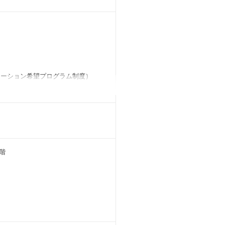
テーション希望プログラム制度）
階
ンテンツをご用意しておりますのでご
）