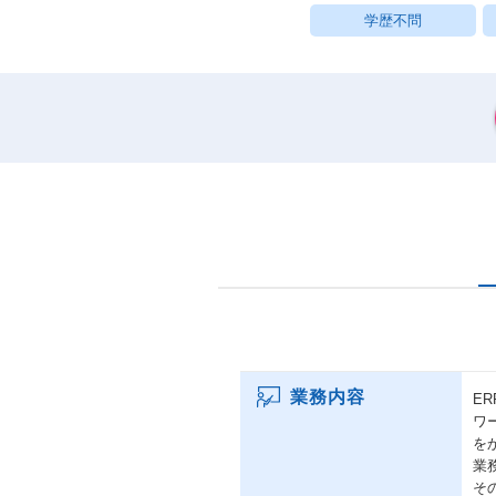
学歴不問
業務内容
E
ワ
を
業
そ