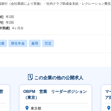
員旅行（会社業績により実施）・社内クラブ助成金支給・レクレーション費支
給]
年1回
与]
年2回
年実績]
4ヶ月分
健康
厚生年金
雇用
労災
この企業の他の公開求人
営
OBPM 営業 リーダーポジション
マ
（東京）
ア
東京都