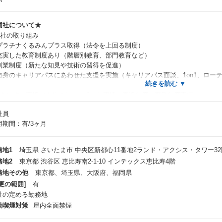
同社について★
同社の取り組み
プラチナくるみんプラス取得（法令を上回る制度）
充実した教育制度あり（階層別教育、部門教育など）
副業制度（新たな知見や技術の習得を促進）
自身のキャリアパスにあわせた支援を実施（キャリアパス面談、1on1、ロー
働きやすい環境づくりにおける様々な実績（直近年度・事業年度実績）
月平均所定外労働時間：16:05
社員
月平均法定外労働時間：3:66
用期間：有/3ヶ月
職率：9.77%
平均年齢：36歳5ヵ月
平均勤続年数：6年11ヵ月
務地1
埼玉県 さいたま市 中央区新都心11番地2ランド・アクシス・タワー32
給取得率：86.0 %
務地2
東京都 渋谷区 恵比寿南2-1-10 インテックス恵比寿4階
平均有給休暇取得日数：14.31日
務地その他
東京都、埼玉県、大阪府、福岡県
教育
更の範囲]
有
入社後は以下を予定しています。ご自身のスキルや経験に適した研修、教育コ
社の定める勤務地
心ください。
動喫煙対策
屋内全面禁煙
ERPパッケージソフト「GRANDIT」や業務に関する部門研修（説明、勉強会