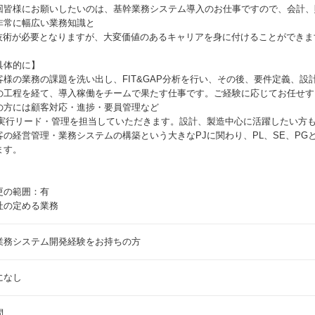
回皆様にお願いしたいのは、基幹業務システム導入のお仕事ですので、会計、
非常に幅広い業務知識と
T技術が必要となりますが、大変価値のあるキャリアを身に付けることができま
具体的に】
客様の業務の課題を洗い出し、FIT&GAP分析を行い、その後、要件定義、
の工程を経て、導入稼働をチームで果たす仕事です。ご経験に応じてお任せす
の方には顧客対応・進捗・要員管理など
J実行リード・管理を担当していただきます。設計、製造中心に活躍したい方
客の経営管理・業務システムの構築という大きなPJに関わり、PL、SE、P
ます。
更の範囲：有
社の定める業務
業務システム開発経験をお持ちの方
になし
問