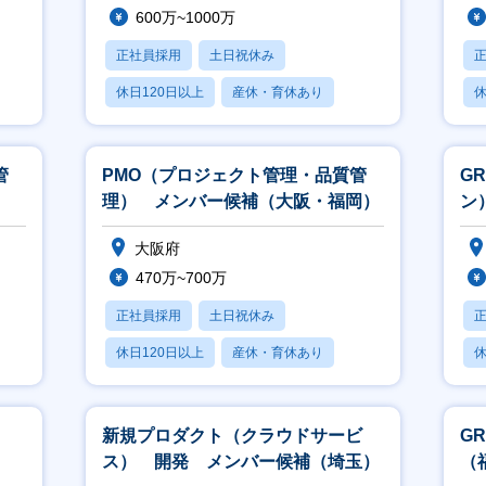
600万~1000万
正社員採用
土日祝休み
休日120日以上
産休・育休あり
休
賞与あり
月
管
PMO（プロジェクト管理・品質管
G
理） メンバー候補（大阪・福岡）
ン
（
大阪府
470万~700万
正社員採用
土日祝休み
休日120日以上
産休・育休あり
休
賞与あり
月
新規プロダクト（クラウドサービ
G
ス） 開発 メンバー候補（埼玉）
（