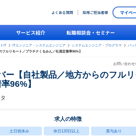
マイペ
よくある質問
採用ご担当者様
サービス紹介
転職相談会・セミナー
トIT
ITエンジニア・システムエンジニア
システムエンジニア・プログラマ
パッ
らのフルリモート／プラチナくるみん／社員定着率96%】
お問い合わせ番
メンバー【自社製品／地方からのフル
率96%】
ータ
求人の特徴
土日祝休み
休日120日以上
賞与あり