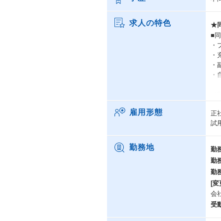
求人の特色
★
■
・
・
・
・
■
・
雇用形態
正
・
試
・離
・
・
勤務地
勤
・有
勤
・
勤
■
[変
・
会
安
受
・