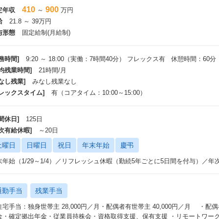
中途社員向け研修、ビジネススキル研修（全社共通）
410
900
定年収
～
万円
給
21.8 ～ 39万円
与形態
固定給制(月給制)
務時間]
9:20 ～ 18:00（実働：7時間40分） フレックス有 休憩時間：60分
平均残業時間]
21時間/月
なし残業]
みなし残業なし
フレックスタイム]
有（コアタイム：10:00～15:00）
間休日]
125日
年次有給休暇]
～20日
土曜日
日曜日
祝日
年末年始
慶弔
末年始（1/29～1/4）／リフレッシュ休暇（勤続5年ごとに5日間を付与）／年
通勤手当
残業手当
住宅手当：独身世帯主 28,000円／月・配偶者有世帯主 40,000円／月 ・配
金・確定拠出年金・従業員持株会・資格取得支援、保有支援 ・リモートワーク