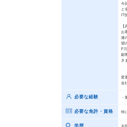
今
と
I
【
お
連
望
P
顧
き
変
会
必要な経験
・
必要な免許・資格
特
学歴
不