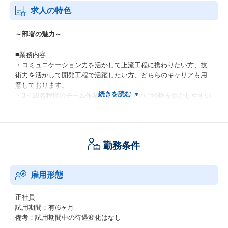
求人の特色
～部署の魅力～
■業務内容
・コミュニケーション力を活かして上流工程に携わりたい方、技
術力を活かして開発工程で活躍したい方、どちらのキャリアも用
意しております。
・3～20名程度のチーム作業で、これまでのご経験を活かしやすい
作業から担当して頂き、徐々にメイン作業に携わって頂きます。
・幅広い業種、製品に関わる業務があるため、ご自身の望むキャ
リアに合わせて、専門特化していく事も技術の幅を拡げていく事
もできます。
勤務条件
■支援体制
・SEやプロジェクトリーダーとしてのキャリアアップを目指す方
雇用形態
については、現場のSE/プロジェクトリーダーによる教育に加え、
当社のSE/PM育成・研修、e-learning等、各種コンテンツによる支
援環境があります。
正社員
・異なる技術分野からの転職者も多数受け入れており、教育コン
試用期間：有/6ヶ月
テンツ・OJTを活用しサポートしていく環境が整っております。
備考：試用期間中の待遇変化はなし