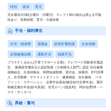
特別
産休
育児
完全週休2日制(土曜日・日曜日) ※シフト制の場合は異なる可能
性あり、長期休暇、育児・介護休業
手当・福利厚生
社宅・独身寮
退職金
財形貯蓄制度
生命保険
定期健康診断
通勤手当
残業手当
プラチナくるみん(子育てサポート企業)、テレワーク先駆者百選認
定、 健康経営優良法人認定制度（大規模法人部門）認定 自社健康
保険組合、社員持株会、時間短縮勤務、貸付金、保養所、BYOD導
入、在宅勤務・サテライトオフィス、健康相談、自社健保、 ベネ
フィット・ステーション、企業年金基金(確定給付企業年金)、選択
制確定拠出年金(給与原資)、住宅ローン(低金利)、同好会(野球・バ
スケ・サッカー)
昇給・賞与