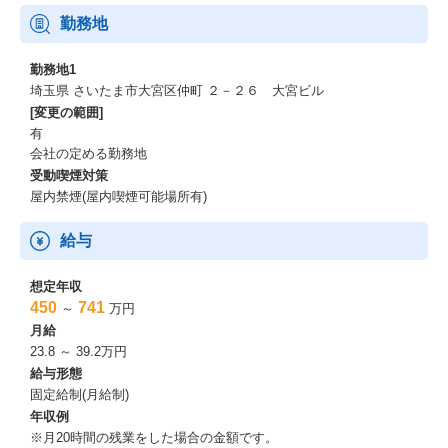
■業務環境
勤務地
在宅勤務やコアタイムなしフレックス制など、多様な働き方が可
能です。
勤務地1
埼玉県 さいたま市大宮区仲町 ２－２６ 大宮ビル
[変更の範囲]
有
会社の定める勤務地
受動喫煙対策
屋内禁煙(屋内喫煙可能場所有)
給与
想定年収
450
741
～
万円
月給
23.8 ～ 39.2万円
給与形態
固定給制(月給制)
年収例
※月20時間の残業をした場合の金額です。