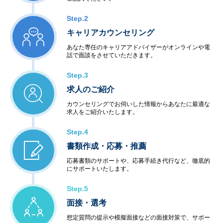
・通信インフラ制御
＜半導体等ハードウェア開発＞
Step.2
・LSI・FPGA設計
・電子回路設計・生産
キャリアカウンセリング
あなた専任のキャリアアドバイザーがオンラインや電
◆アウトソーシングサービス
話で面談をさせていただきます。
＜システム運用保守サービス＞
・業務運用
Step.3
・オペレーション
求人のご紹介
・ネットワーク管理
・ファシリティ管理
カウンセリングでお伺いした情報からあなたに最適な
・ヘルプデスク
求人をご紹介いたします。
＜インターネットサービス＞
・データセンター
Step.4
・ハウジング・ホスティング
書類作成・応募・推薦
・セキュリティ
＜教育サービス＞
応募書類のサポートや、応募手続き代行など、徹底的
にサポートいたします。
・システム運用サービス
・最新技術セミナー
Step.5
＜コンビニエンスサービス＞
・ハードウェア販売
面接・選考
・ソフトウェア販売
想定質問の提示や模擬面接などの面接対策で、サポー