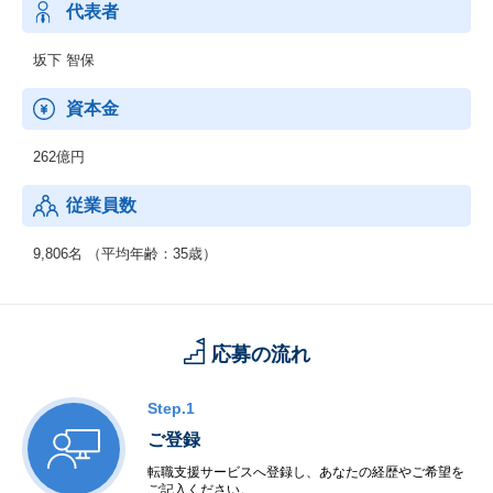
・SCM
代表者
・ERP
・WEB
坂下 智保
・他
＜IT基盤、ネットワーク＞
資本金
・ネットワーク
・セキュリティ
262億円
・先端IT
・ミドルウェア
従業員数
◆制御系システムサービス
＜移動体通信制御開発＞
9,806名 （平均年齢：35歳）
・移動体通信端末
・交換機・基地局システム
＜産業用制御開発＞
・家電機器制御
応募の流れ
・工場制御
＜社会・公共制御開発＞
・衛星・航空制御
Step.1
・交通機関・車輌制御
ご登録
・ビル・店舗設備制御
・電力・エネルギー制御
転職支援サービスへ登録し、あなたの経歴やご希望を
ご記入ください。