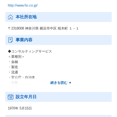
http://www.fsi.co.jp/
本社所在地
〒2318008 神奈川県 横浜市中区 桜木町 １－１
事業内容
◆コンサルティングサービス
＜業種別＞
・金融
・製造
・流通
・官公庁・自治体
・文教
・医療
・他
設立年月日
＜業務別＞
・EC
1970年 5月15日
・CRM
・SFA