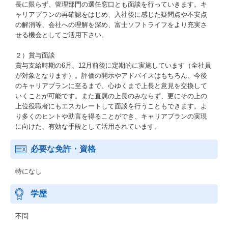
長に限らず、管理部門の選任窓口とも面談を行っていきます。キ
ャリアプランの再確認をはじめ、入社後に感じた疑問点や不安点
の解消等、会社への理解を深め、富士ソフトライフをより充実さ
せる機会としてご活用下さい。
２）賞与面談
賞与支給時期の6月、12月前後に定期的に実施しています（全社員
が対象となります）。評価の開示やアドバイスはもちろん、今後
のキャリアプランに至るまで、心ゆくまで上長と意見を交換して
いくことが可能です。また直属の上長のみならず、更にその上の
上位役職者にもエスカレートして面談を行うこともできます。よ
り多くのヒントや助言を得ることができ、キャリアプランの実現
に向けた、有効な手段として活用されています。
必要な免許・資格
特になし
学歴
不問