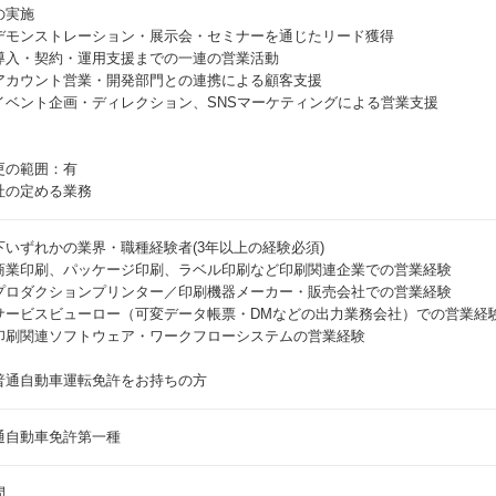
の実施
デモンストレーション・展示会・セミナーを通じたリード獲得
導入・契約・運用支援までの一連の営業活動
アカウント営業・開発部門との連携による顧客支援
イベント企画・ディレクション、SNSマーケティングによる営業支援
更の範囲：有
社の定める業務
下いずれかの業界・職種経験者(3年以上の経験必須)
商業印刷、パッケージ印刷、ラベル印刷など印刷関連企業での営業経験
プロダクションプリンター／印刷機器メーカー・販売会社での営業経験
サービスビューロー（可変データ帳票・DMなどの出力業務会社）での営業経
印刷関連ソフトウェア・ワークフローシステムの営業経験
普通自動車運転免許をお持ちの方
通自動車免許第一種
問