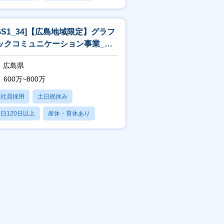
残業20時間以内
JGS1_34]【広島地域限定】グラフ
ックコミュニケーション事業_営
[WEB面接可]
広島県
600万~800万
正社員採用
土日祝休み
日120日以上
産休・育休あり
残業20時間以内