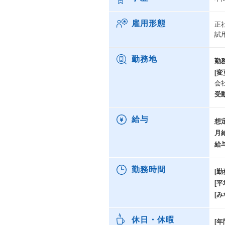
雇用形態
正
試
勤務地
勤
[変
会
受
給与
想
月
給
勤務時間
[勤
[
[み
休日・休暇
[年