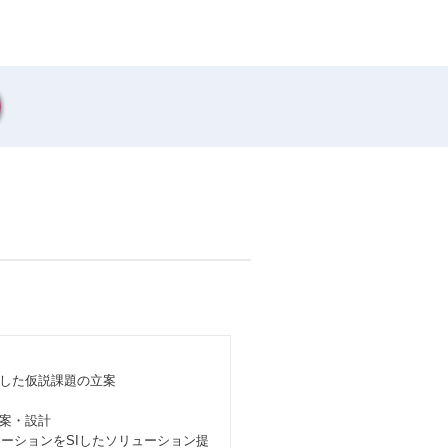
した仮説課題の立案
案・設計
ーションをSIしたソリューション提