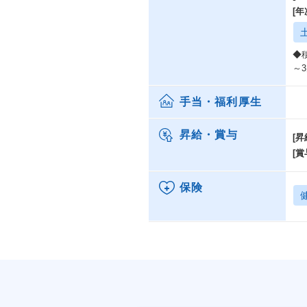
[
◆
～
手当・福利厚生
昇給・賞与
[昇
[賞
保険