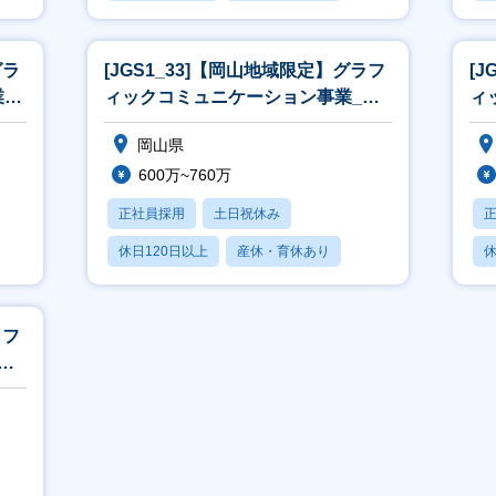
月残業20時間以内
月
グラ
[JGS1_33]【岡山地域限定】グラフ
[
_
ィックコミュニケーション事業_営
ィ
業[WEB面接可]
業
岡山県
600万~760万
正社員採用
土日祝休み
休日120日以上
産休・育休あり
休
月残業20時間以内
月
ラフ
営