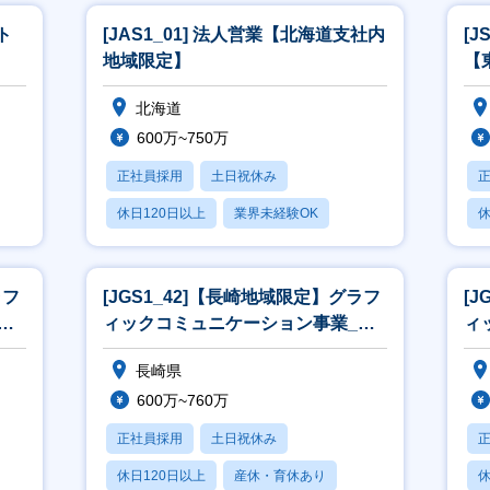
ト
[JAS1_01] 法人営業【北海道支社内
[J
地域限定】
【
北海道
600万~750万
正社員採用
土日祝休み
休日120日以上
業界未経験OK
休
産休・育休あり
月
ラフ
[JGS1_42]【長崎地域限定】グラフ
[
営
ィックコミュニケーション事業_営
ィ
業[WEB面接可]
業
長崎県
600万~760万
正社員採用
土日祝休み
休日120日以上
産休・育休あり
休