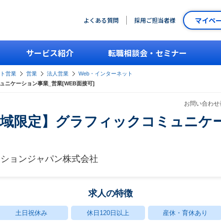
マイペ
よくある質問
採用ご担当者様
サービス紹介
転職相談会・セミナー
ント営業
営業
法人営業
Web・インターネット
ミュニケーション事業_営業[WEB面接可]
お問い合わせ番
栃木地域限定】グラフィックコミュニ
ーションジャパン株式会社
求人の特徴
土日祝休み
休日120日以上
産休・育休あり