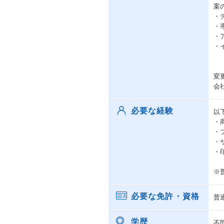
案
・
・
・
・
変
会
必要な経験
以
・
・
・
・
※
必要な免許・資格
普
学歴
不