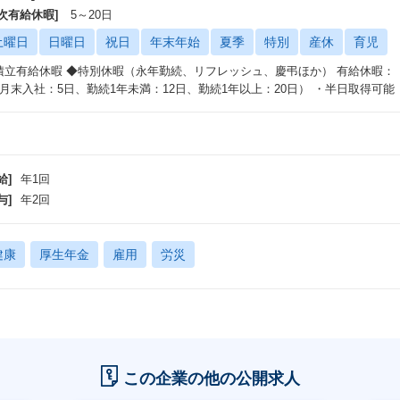
年次有給休暇]
5～20日
土曜日
日曜日
祝日
年末年始
夏季
特別
産休
育児
積立有給休暇 ◆特別休暇（永年勤続、リフレッシュ、慶弔ほか） 有給休暇：（4
3月末入社：5日、勤続1年未満：12日、勤続1年以上：20日） ・半日取得可能
給]
年1回
与]
年2回
健康
厚生年金
雇用
労災
この企業の他の公開求人