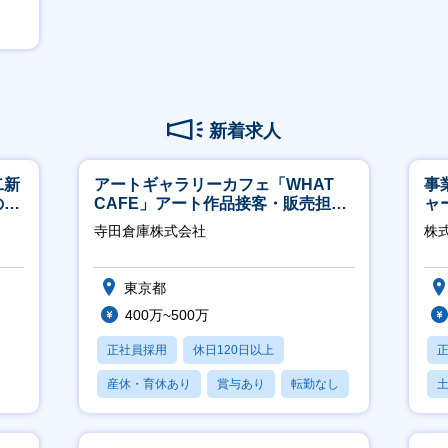
新着求人
二新
アートギャラリーカフェ「WHAT
事
のマ
CAFE」アート作品接客・販売担当
ャ
修充
※アート領域未経験可
寺田倉庫株式会社
株
東京都
400万~500万
正社員採用
休日120日以上
産休・育休あり
賞与あり
転勤なし