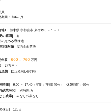
社員
用期間：有/6ヶ月
務地1
栃木県 宇都宮市 東宿郷６－１－７
更の範囲]
有
社の定める勤務地
動喫煙対策
屋内全面禁煙
600
760
定年収
～
万円
給
27万円 ～
与形態
固定給制(月給制)
務時間]
9:00 ～ 17:40（実働：7時間40分） 休憩時間：60分
平均残業時間]
20時間/月
なし残業]
みなし残業なし
間休日]
125日