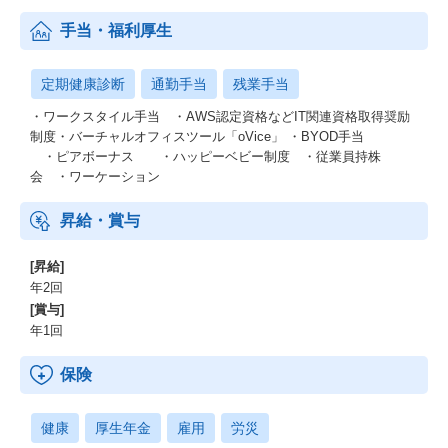
手当・福利厚生
定期健康診断
通勤手当
残業手当
・ワークスタイル手当 ・AWS認定資格などIT関連資格取得奨励
制度・バーチャルオフィスツール「oVice」 ・BYOD手当
・ピアボーナス ・ハッピーベビー制度 ・従業員持株
会 ・ワーケーション
昇給・賞与
[昇給]
年2回
[賞与]
年1回
保険
健康
厚生年金
雇用
労災