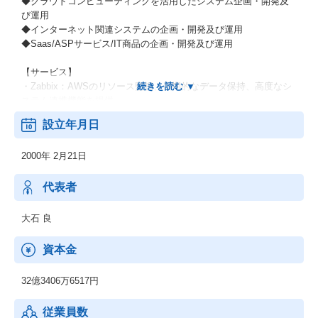
◆クラウドコンピューティングを活用したシステム企画・開発及
び運用
◆インターネット関連システムの企画・開発及び運用
◆Saas/ASPサービス/IT商品の企画・開発及び運用
【サービス】
・Zabbix：AWSのリソース監視、長期的なデータ保持、高度なシ
ステム連携機能を提供
・Deep Security：AWSのセキュリティを自分で設計できる、総合
設立年月日
サーバーセキュリティ対策ソフトウェア
・Fly Data：リアルタイムでオンプレミス、クラウド等に散財して
2000年 2月21日
いるログデータや既存DBなどのエンタープライズビッグデータを
Redshiftに統合
代表者
大石 良
資本金
32億3406万6517円
従業員数