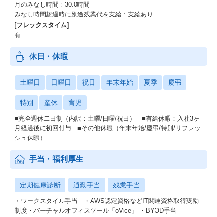
月のみなし時間：30.0時間
みなし時間超過時に別途残業代を支給：支給あり
[フレックスタイム]
有
休日・休暇
土曜日
日曜日
祝日
年末年始
夏季
慶弔
特別
産休
育児
■完全週休二日制（内訳：土曜/日曜/祝日） ■有給休暇：入社3ヶ
月経過後に初回付与 ■その他休暇（年末年始/慶弔/特別/リフレッ
シュ休暇）
手当・福利厚生
定期健康診断
通勤手当
残業手当
・ワークスタイル手当 ・AWS認定資格などIT関連資格取得奨励
制度・バーチャルオフィスツール「oVice」 ・BYOD手当