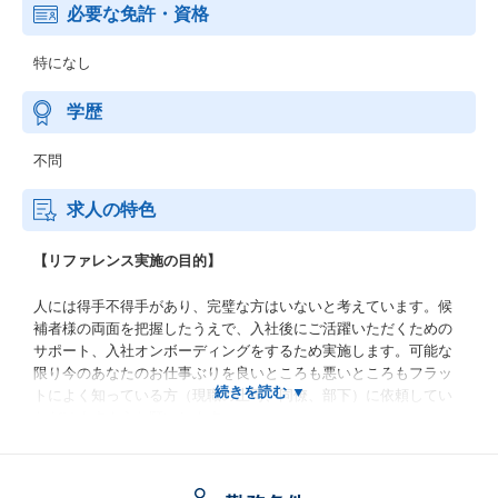
必要な免許・資格
特になし
学歴
不問
求人の特色
【リファレンス実施の目的】
人には得手不得手があり、完璧な方はいないと考えています。候
補者様の両面を把握したうえで、入社後にご活躍いただくための
サポート、入社オンボーディングをするため実施します。可能な
限り今のあなたのお仕事ぶりを良いところも悪いところもフラッ
トによく知っている方（現職の上司、同僚、部下）に依頼してい
ただけますようお願いします。
入社がゴールではなく、「入社後に幸せに働いていただくこ
と」、「入社後に最大限ご活躍いただくこと」がゴールだと考え