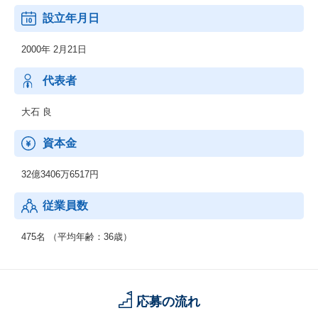
・Deep Security：AWSのセキュリティを自分で設計できる、総合
設立年月日
サーバーセキュリティ対策ソフトウェア
・Fly Data：リアルタイムでオンプレミス、クラウド等に散財して
2000年 2月21日
いるログデータや既存DBなどのエンタープライズビッグデータを
Redshiftに統合
代表者
大石 良
資本金
32億3406万6517円
従業員数
475名 （平均年齢：36歳）
応募の流れ