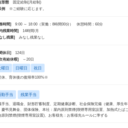
与形態
固定給制(月給制)
収例
※ご経験に応じます。
務時間]
9:00 ～ 18:00（実働：8時間00分） 休憩時間：60分
平均残業時間]
14時間/月
なし残業]
みなし残業なし
間休日]
124日
年次有給休暇]
～20日
土曜日
日曜日
祝日
産休、育休後の復帰率100%※
通勤手当
残業手当
職手当、退職金、財形貯蓄制度、定期健康診断、社会保険完備（健康、厚生年
、慶弔見舞金、団体保険、本社：屋内原則禁煙(喫煙専用室設置、加熱式たばこ
内原則禁煙(喫煙専用室設置)、お客様先：お客様先ルールに準ずる