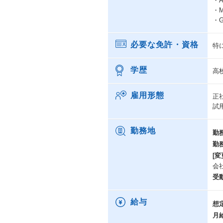
・AW
・Mi
・Go
必要な免許・資格
特
学歴
高
雇用形態
正
試
勤務地
勤
勤
[変
会
受
給与
想
月