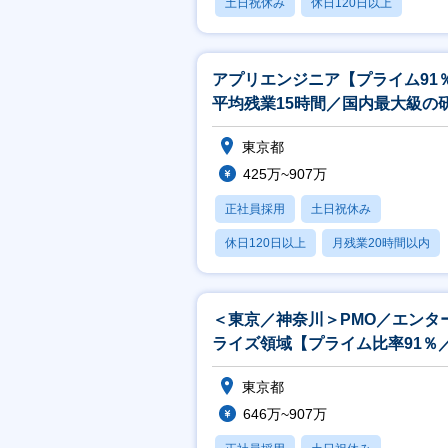
土日祝休み
休日120日以上
月残業20時間以内
アプリエンジニア【プライム91
平均残業15時間／国内最大級の
施設完備／キャリアパス豊富】
東京都
425万~907万
正社員採用
土日祝休み
休日120日以上
月残業20時間以内
賞与あり
＜東京／神奈川＞PMO／エンタ
ライズ領域【プライム比率91％
モート週2～】
東京都
646万~907万