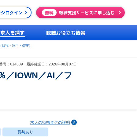
ージログイン
無料
転職支援サービスに申し込む
求人を探す
転職お役立ち情報
（監視・運用・保守）
号：614839 最終確認日：2026年08月07日
／IOWN／AI／フ
求人の特徴タグの説明
賞与あり