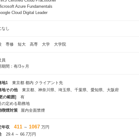
S Certified Cloud Practitioner
crosoft Azure Fundamentals
ogle Cloud Digital Leader
になし
校 専修 短大 高専 大学 大学院
社員
用期間：有/3ヶ月
務地1
東京都 都内 クライアント先
務地その他
東京都、神奈川県、埼玉県、千葉県、愛知県、大阪府
更の範囲]
有
社の定める勤務地
動喫煙対策
屋内全面禁煙
411
1067
定年収
～
万円
給
29.4 ～ 66.7万円