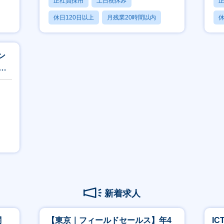
正社員採用
土日祝休み
休日120日以上
月残業20時間以内
休
賞与あり
ン
最
新着求人
関
【東京｜フィールドセールス】年4
I