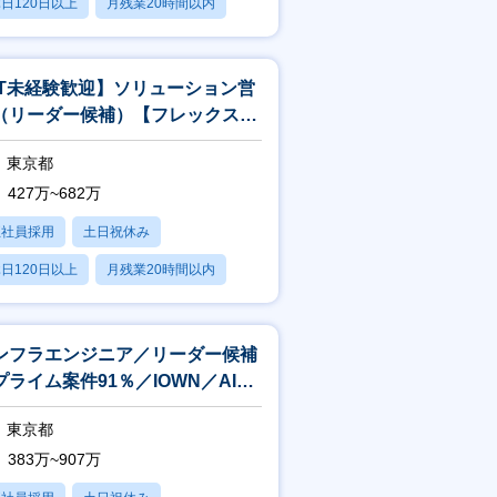
日120日以上
月残業20時間以内
賞与あり
IT未経験歓迎】ソリューション営
（リーダー候補）【フレックス／
モート可／世界30か国に展開】
東京都
427万~682万
正社員採用
土日祝休み
日120日以上
月残業20時間以内
賞与あり
ンフラエンジニア／リーダー候補
プライム案件91％／IOWN／AI／
ルリモート案件あり】
東京都
383万~907万