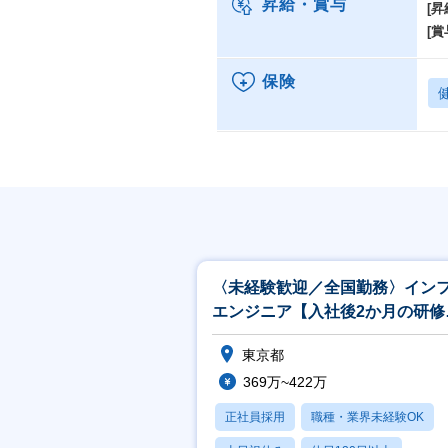
昇給・賞与
[昇
[賞
保険
〈未経験歓迎／全国勤務〉イン
エンジニア【入社後2か月の研修
間／夜勤無／土日祝】
東京都
369万~422万
正社員採用
職種・業界未経験OK