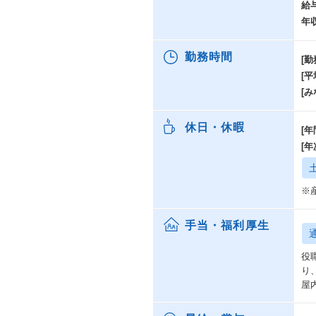
給
年
勤務時間
[勤
[
[み
休日・休暇
[年
[
※
手当・福利厚生
役
り
屋