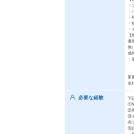
・
・
・
・
・
【
運
例
成
・
変
会
必要な経験
下
①
②
③
④
⑤