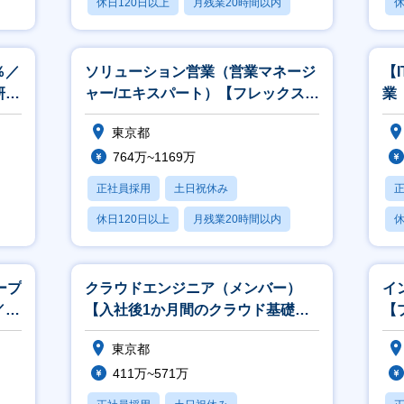
休日120日以上
月残業20時間以内
休
賞与あり
％／
ソリューション営業（営業マネージ
【
研修
ャー/エキスパート）【フレックス／
業
リモート可／世界30か国に展開】
リ
東京都
764万~1169万
正社員採用
土日祝休み
休日120日以上
月残業20時間以内
休
賞与あり
ープ
クラウドエンジニア（メンバー）
イ
／リ
【入社後1か月間のクラウド基礎研
【
修／キャリアプラン優先のアサイ
フ
東京都
ン！】
411万~571万