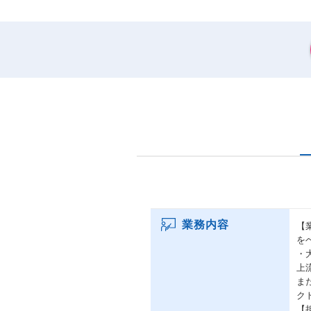
業務内容
【
を
・
上
ま
ク
【