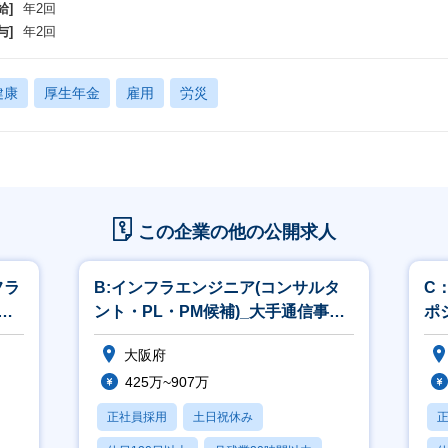
給]
年2回
与]
年2回
健康
厚生年金
雇用
労災
この企業の他の公開求人
フラ
B:インフラエンジニア(コンサルタ
C
期
ント・PL・PM候補)_大手通信事業
ポ
グループ/大阪梅田勤務
大阪府
425万~907万
正社員採用
土日祝休み