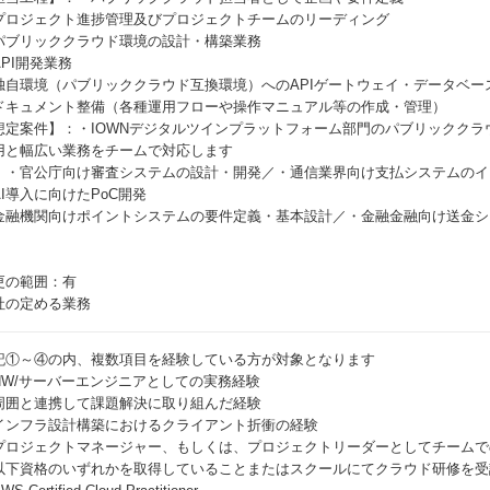
プロジェクト進捗管理及びプロジェクトチームのリーディング
パブリッククラウド環境の設計・構築業務
API開発業務
独自環境（パブリッククラウド互換環境）へのAPIゲートウェイ・データベー
ドキュメント整備（各種運用フローや操作マニュアル等の作成・管理）
想定案件】：・IOWNデジタルツインプラットフォーム部門のパブリックク
用と幅広い業務をチームで対応します
）・官公庁向け審査システムの設計・開発／・通信業界向け支払システムのイ
AI導入に向けたPoC開発
金融機関向けポイントシステムの要件定義・基本設計／・金融金融向け送金シ
更の範囲：有
社の定める業務
記①～④の内、複数項目を経験している方が対象となります
NW/サーバーエンジニアとしての実務経験
周囲と連携して課題解決に取り組んだ経験
インフラ設計構築におけるクライアント折衝の経験
プロジェクトマネージャー、もしくは、プロジェクトリーダーとしてチームで
以下資格のいずれかを取得していることまたはスクールにてクラウド研修を受