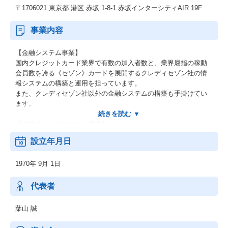
〒1706021 東京都 港区 赤坂 1-8-1 赤坂インターシティAIR 19F
事業内容
【金融システム事業】
国内クレジットカード業界で有数の加入者数と、業界屈指の稼動
会員数を誇る《セゾン》カードを展開するクレディセゾン社の情
報システムの構築と運用を担っています。
また、クレディセゾン社以外の金融システムの構築も手掛けてい
ます。
【流通サービスシステム事業】
百貨店・量販店・ＦＣビジネス、専門店・外食・放送・通信等の
設立年月日
流通・サービス業界向けシステム構築・運用。
1970年 9月 1日
【パッケージソフト開発「ＨＵＬＦＴ（ハルフト）】
ＴＣＰ／ＩＰ企業内・企業間通信ミドルウェア。
ファイル転送ツールのデファクトスタンダード（業界標準）であ
代表者
り、国内シェアＮｏ．１を誇る。
葉山 誠
【センターマネジメントサービス】
データセンター事業。