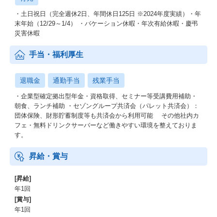
・土日祝日（完全週休2日、年間休日125日 ※2024年度実績）・年
末年始（12/29～1/4） ・バケーション休暇・年次有給休暇・慶弔
災害休暇
手当・福利厚生
退職金
通勤手当
残業手当
・企業型確定拠出型年金・資格取得、セミナー等受講費用補助・
朝食、ランチ補助 ・セゾングループ共済会（パレット共済会）：
団体保険、財形貯蓄制度等も共済会から利用可能 その他社内カ
フェ・無料ドリンクサーバーなど働きやすい環境を整えておりま
す。
昇給・賞与
[昇給]
年1回
[賞与]
年1回