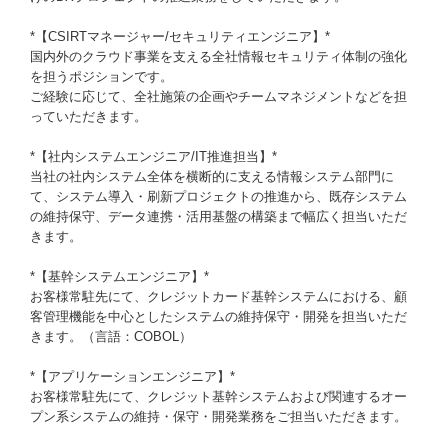
*【CSIRTマネージャー/セキュリティエンジニア】*
国内外のクラウド事業を支える全社情報セキュリティ体制の強化
を担うポジションです。
ご経験に応じて、全社施策の企画やチームマネジメントなどを担
っていただきます。
*【社内システムエンジニア/IT推進担当】*
当社の社内システム全体を横断的に支える情報システム部門に
て、システム導入・刷新プロジェクトの推進から、既存システム
の維持保守、データ連携・活用基盤の構築まで幅広く担当いただ
きます。
*【基幹システムエンジニア】*
お客様常駐先にて、クレジットカード基幹システムにおける、顧
客管理機能を中心としたシステムの維持保守・開発を担当いただ
きます。（言語：COBOL）
*【アプリケーションエンジニア】*
お客様常駐先にて、クレジット基幹システムおよび関連するオー
プン系システムの維持・保守・開発業務をご担当いただきます。