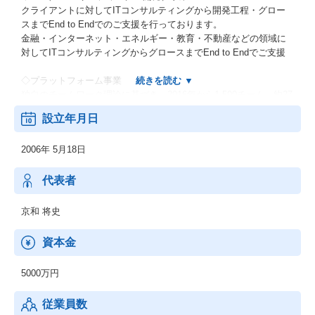
クライアントに対してITコンサルティングから開発工程・グロー
スまでEnd to Endでのご支援を行っております。
金融・インターネット・エネルギー・教育・不動産などの領域に
対してITコンサルティングからグロースまでEnd to Endでご支援
◇プラットフォーム事業
独自のチームワーク理論に基づき、2016年から1,500チーム、約27
万件のチームワークデータを収集・蓄積。
設立年月日
チームワークとITを掛け合わせ、開発チームの生産性向上、イノ
ベーションの創出、働く楽しさを強化できるクラウドサービスの
2006年 5月18日
開発を行っています。
▽プロダクト
代表者
・チームマネジメントプラットフォーム「StarTeam」
・リーダーを応援する情報メディア「LEADERS」
京和 将史
◇グローバル事業
資本金
2013年よりグローバルITカンパニーを目指す第一弾としてオフシ
ョア開発をグループ会社間で解決するため、ミャンマー子会社を
5000万円
設立しています。
従業員数