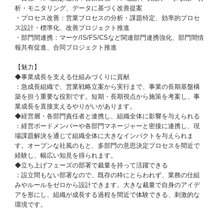
析・モニタリング、データに基づく改善提案
・プロセス改善：営業プロセスの分析・課題特定、効率的プロセ
ス設計・標準化、改善プロジェクト推進
・部門間連携：マーケ/IS/FS/CSなど関連部門連携強化、部門間情
報共有促進、合同プロジェクト推進
【魅力】
◆事業成長を支える仕組みづくりに貢献
：急成長組織で、営業戦略立案から実行まで、事業の長期基盤構
築を担う重要な役割です。短期・長期視点から施策を考案し、事
業成長を直接支えるやりがいがあります。
◆経営層・各部門責任者と連携し、組織全体に影響を与えられる
：経営ボードメンバーや各部門マネージャーと密接に連携し、現
場課題解決を通じて組織全体に大きなインパクトを与えられま
す。オープンな社風のもと、多部門の意思決定プロセスを間近で
経験し、幅広い知見を得られます。
◆立ち上げフェーズの部署で裁量を持って活躍できる
：設立間もない部署なので、既存の枠にとらわれず、業務の仕組
みやルールをゼロから設計できます。大きな裁量で自身のアイデ
アを形にし、組織が成長する過程を間近で体験できる、刺激的な
環境です。