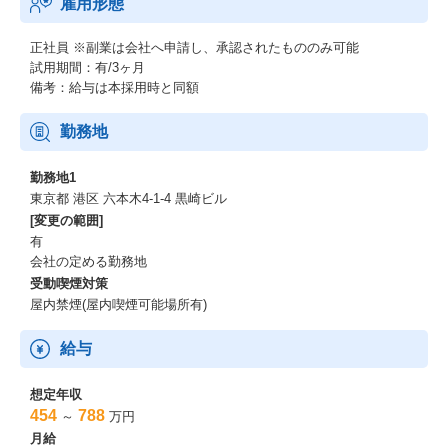
雇用形態
※株式会社富士キメラ総研「ソフトウェアビジネス新市場2024年
版」（電子契約ツール2023年度実績）市場占有率
正社員
※副業は会社へ申請し、承認されたもののみ可能
試用期間：有/3ヶ月
備考：給与は本採用時と同額
勤務地
勤務地1
東京都 港区 六本木4-1-4 黒崎ビル
[変更の範囲]
有
会社の定める勤務地
受動喫煙対策
屋内禁煙(屋内喫煙可能場所有)
給与
想定年収
454
788
～
万円
月給