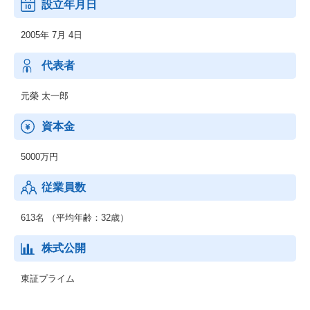
設立年月日
・BUSINESS LAWYERS：企業法務の第一線で活躍する弁護士
が、最新の法改正や実務について解説する企業法務のポータルサ
2005年 7月 4日
イト
・クラウドサイン：日本初のWeb 完結型クラウド契約サービス
・税理士ドットコム：税に関する悩み・問題を無料で税理士へ相
代表者
談したり税理士を検索をすることができるポータルサイト
元榮 太一郎
資本金
5000万円
従業員数
613名 （平均年齢：32歳）
株式公開
東証プライム