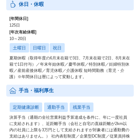
休日・休暇
[年間休日]
125日
[年次有給休暇]
10～20日
土曜日
日曜日
祝日
夏期休暇（取得年度の6月末在籍で3日、7月末在籍で2日、8月末在
籍で1日付与）／年末年始休暇／慶弔休暇／特別休暇／妊婦特別休
暇／産前産後休暇／育児休暇／介護休暇 短時間勤務（育児・介
護）※年間休日は暦によって変動します。
手当・福利厚生
定期健康診断
通勤手当
残業手当
決算手当（通期の全社営業利益予算達成を条件に、年に一度社員
に支給されます）、近距離手当（会社と自宅の直線距離が2km以
内の社員に上限を3万円として支給されますが対象者には通勤費の
支給はありません。） 社内表彰制度／企業型DC制度／従業員持株