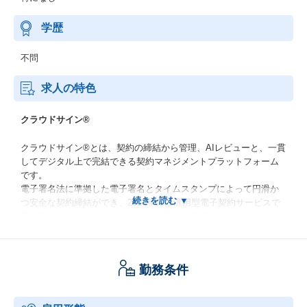
学歴
不問
求人の特色
クラウドサイン®︎
クラウドサイン®︎とは、契約の締結から管理、AIレビューと、一貫
してデジタル上で完結できる契約マネジメントプラットフォーム
です。
電子署名法に準拠した電子署名とタイムスタンプによって円滑か
つ安全な契約締結ができ、2023年には汎用型電子契約サービスで
日本初となる『マイナンバーカード署名』機能もスタート。
また、AI契約書管理機能や、AIレビュー支援サービス『クラウド
サインレビュー』などAI技術を積極的に採用することで、契約業
務全体の時間短縮を実現しています。
勤務条件
また、電子契約市場においては企業や自治体などで幅広く導入さ
れている、No.1※のサービスです。