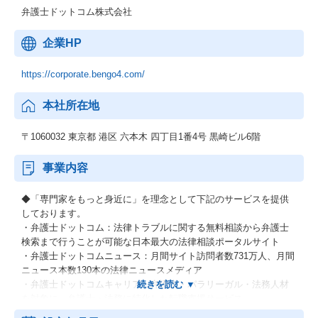
弁護士ドットコム株式会社
企業HP
https://corporate.bengo4.com/
本社所在地
〒1060032 東京都 港区 六本木 四丁目1番4号 黒崎ビル6階
事業内容
◆「専門家をもっと身近に」を理念として下記のサービスを提供
しております。
・弁護士ドットコム：法律トラブルに関する無料相談から弁護士
検索まで行うことが可能な日本最大の法律相談ポータルサイト
・弁護士ドットコムニュース：月間サイト訪問者数731万人、月間
ニュース本数130本の法律ニュースメディア
・弁護士ドットコムキャリア：弁護士・パラリーガル・法務人材
を対象に、弁護士・法務に特化した転職支援サービス
・EXCAREER：管理部門に特化した転職支援サービス