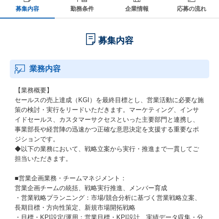
募集内容
勤務条件
企業情報
応募の流れ
募集内容
業務内容
【業務概要】
セールスの売上達成（KGI）を最終目標とし、営業活動に必要な施
策の検討・実行をリードいただきます。マーケティング、インサ
イドセールス、カスタマーサクセスといった主要部門と連携し、
事業部長や経営陣の迅速かつ正確な意思決定を支援する重要なポ
ジションです。
◆以下の業務において、戦略立案から実行・推進まで一貫してご
担当いただきます。
■営業企画業務・チームマネジメント：
営業企画チームの統括、戦略実行推進、メンバー育成
・営業戦略プランニング：市場/競合分析に基づく営業戦略立案、
長期目標・方向性策定、新規市場開拓戦略
・目標・KPI設定/運用：営業目標・KPI設計、実績データ収集・分