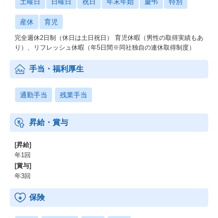
土曜日
日曜日
祝日
年末年始
慶弔
特別
産休
育児
完全週休2日制（休日は土日祝日） 育児休暇（男性の取得実績もあ
り）、リフレッシュ休暇（年5日間※同社独自の連休取得制度）
手当・福利厚生
通勤手当
残業手当
昇給・賞与
[昇給]
年1回
[賞与]
年3回
保険