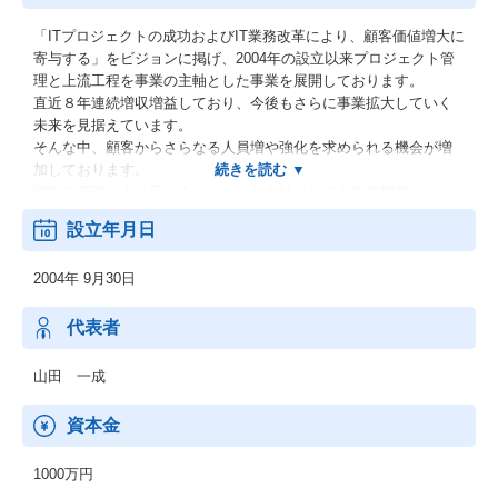
「ITプロジェクトの成功およびIT業務改革により、顧客価値増大に
寄与する」をビジョンに掲げ、2004年の設立以来プロジェクト管
理と上流工程を事業の主軸とした事業を展開しております。
直近８年連続増収増益しており、今後もさらに事業拡大していく
未来を見据えています。
そんな中、顧客からさらなる人員増や強化を求められる機会が増
加しております。
顧客の要望に十分応えるべく、また当社としても中長期的なパー
トナーとなり得る顧客を見極め、戦略的に開拓していくために仲
設立年月日
間となってくれる人材が必要となっています。
2004年 9月30日
代表者
山田 一成
資本金
1000万円