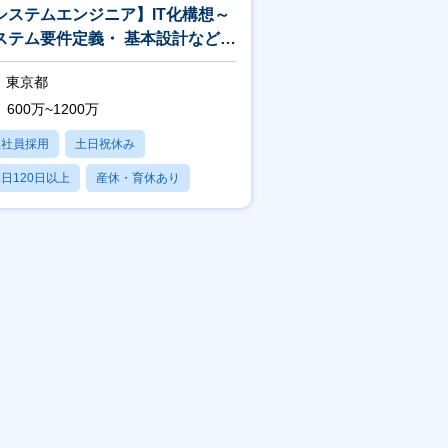
システムエンジニア】IT化構想～
ステム要件定義・ 基本設計など、
上流から推進！年間休日127日
東京都
600万~1200万
正社員採用
土日祝休み
日120日以上
産休・育休あり
残業20時間以内