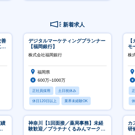
月残業20時間以内
新着求人
改善
デジタルマーケティングプランナー
【
につ
【福岡銀行】
モ
万
株式会社福岡銀行
株式
福岡県
600万~1000万
正社員採用
土日祝休み
休日120日以上
業界未経験OK
休
産休・育休あり
実績
神奈川【1回面接／薬局事務】未経
カ
週4
験歓迎／プラチナくるみんマーク取
研
得／月平均残業13h／年休126日
約