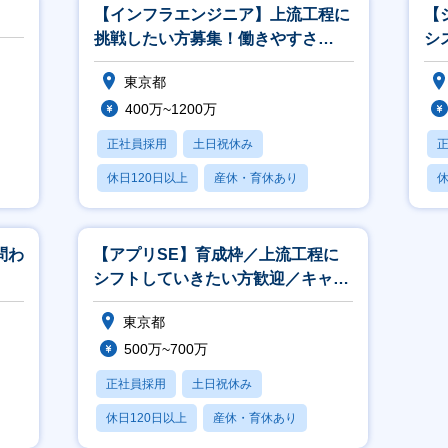
【インフラエンジニア】上流工程に
【
挑戦したい方募集！働きやすさ
シ
◎【年間休日127日／初年度有休16
最
東京都
日】
400万~1200万
正社員採用
土日祝休み
休日120日以上
産休・育休あり
休
月残業20時間以内
月
問わ
【アプリSE】育成枠／上流工程に
シフトしていきたい方歓迎／キャリ
アアップ支援充実
東京都
500万~700万
正社員採用
土日祝休み
休日120日以上
産休・育休あり