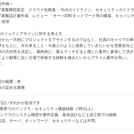
案件例＞
IT基盤構想策定、クラウド化推進 ・SLAガイドライン、セキュリティガイド
IT基盤設計書作成、レビュー ・サーバ/DB/ネットワーク等の構成、キャパシ
ト管理
プロジェクトアサインに対する考え方
社から一方的にプロジェクトをアサインするのではなく、社員のキャリアの希
歴をもとに、今出来ること・今後どのように成長していきたいかを営業担当と
件の方向性を決定し、最終的に、最もマッチすると感じた案件に参画して頂き
「より顧客に近い立場で折衝する経験を積みたいからプライム案件が良い」、
ど。
更の範囲：有
社の定める業務
下記いずれかが必須です
IT業界でのインフラ・セキュリティ構築経験（3年以上）
インフラのシステム構想や要件定義、基本設計など上流工程での経験
言語、サーバ、ネットワーク、セキュリティなどは不問。