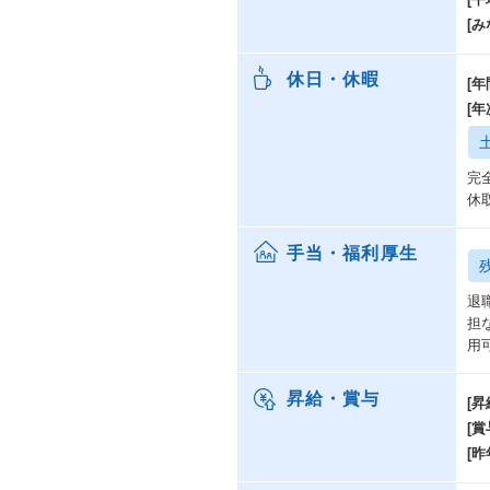
[み
休日・休暇
[年
[
完
休
手当・福利厚生
退
担
用
昇給・賞与
[昇
[賞
[昨