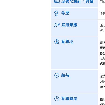
必要な免許・資格
特
学歴
不
雇用形態
正
試
勤務地
勤
勤
[変
会
受
給与
想
月
給
勤務時間
[勤
[