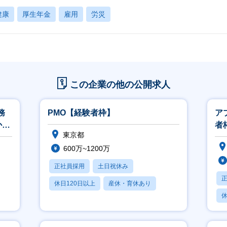
健康
厚生年金
雇用
労災
この企業の他の公開求人
務
PMO【経験者枠】
ア
から
者
東京都
600万~1200万
正社員採用
土日祝休み
休日120日以上
産休・育休あり
休
賞与あり