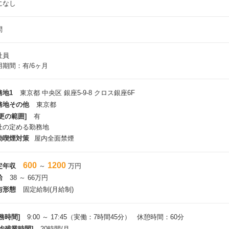
になし
問
社員
用期間：有/6ヶ月
務地1
東京都 中央区 銀座5-9-8 クロス銀座6F
務地その他
東京都
更の範囲]
有
社の定める勤務地
動喫煙対策
屋内全面禁煙
600
1200
定年収
～
万円
給
38 ～ 66万円
与形態
固定給制(月給制)
務時間]
9:00 ～ 17:45（実働：7時間45分） 休憩時間：60分
平均残業時間]
20時間/月