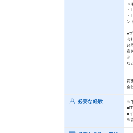
＜
・
・
ン
■
会
経
案
※
な
変
会
必要な経験
※
■
■
※