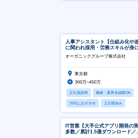
月残業20時間以内
人事アシスタント【仕組み化や
に関われ採用・労務スキルが身
く環境／年商120億円超の事業会
オーガニックグループ株式会社
社】
東京都
300万~450万
正社員採用
職種・業界未経験OK
20代におすすめ
土日祝休み
休日120日以上
IT営業【大手公式アプリ開発の
多数／累計1.5億ダウンロード／
リモート／服装髪型自由】