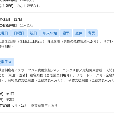
なし残業]
みなし残業なし
間休日]
127日
年次有給休暇]
11～20日
土曜日
日曜日
祝日
年末年始
慶弔
産休
育児
全週休2日制（休日は土日祝日） 育児休暇（男性の取得実績もあり）、リフレ
取得制度）
残業手当
職金制度有／スポーツジム費用負担／eラーニング研修／定期健康診断・人間
など 【制度・設備】 在宅勤務（全従業員利用可）、リモートワーク可（全従
可）、資格取得支援制度（全従業員利用可）、 研修支援制度（全従業員利用
給]
年1回
与]
年2回
年実績]
6月・12月 ※業績賞与もあり