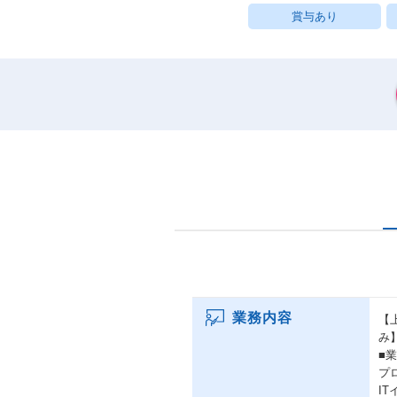
賞与あり
業務内容
【
み
■
プ
I