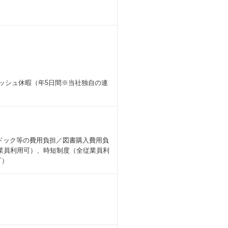
ッシュ休暇（年5日間※当社独自の連
ドック等の費用負担／図書購入費用負
業員利用可）、時短制度（全従業員利
可）