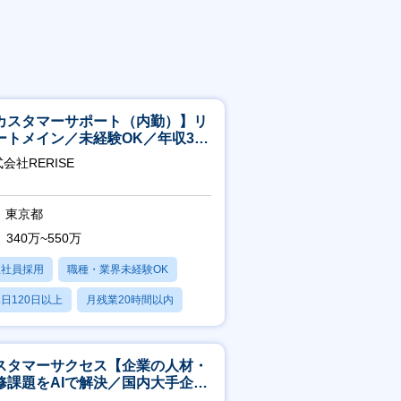
カスタマーサポート（内勤）】リ
ートメイン／未経験OK／年収340
～／年間休日125日
会社RERISE
東京都
340万~550万
正社員採用
職種・業界未経験OK
日120日以上
月残業20時間以内
賞与あり
スタマーサクセス【企業の人材・
修課題をAIで解決／国内大手企業
3万社導入／フレックス可】