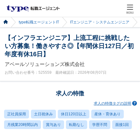
MENU
type転職エージェントIT
ITエンジニア・システムエンジニア
【インフラエンジニア】上流工程に挑戦した
い方募集！働きやすさ◎【年間休日127日／初
年度有休16日】
アベールソリューションズ株式会社
お問い合わせ番号：525559 最終確認日：2026年08月07日
求人の特徴
求人の特徴タグの説明
正社員採用
土日祝休み
休日120日以上
産休・育休あり
月残業20時間以内
賞与あり
転勤なし
学歴不問
面接1回