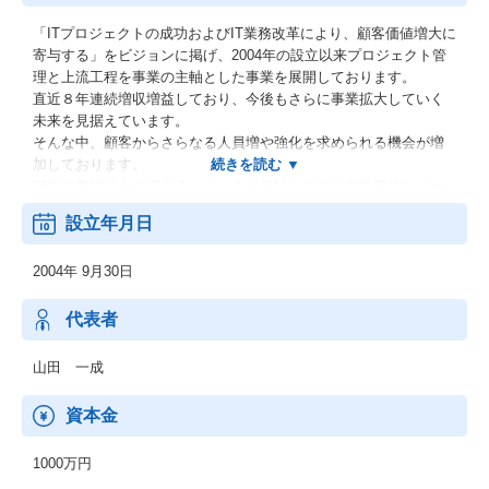
「ITプロジェクトの成功およびIT業務改革により、顧客価値増大に
寄与する」をビジョンに掲げ、2004年の設立以来プロジェクト管
理と上流工程を事業の主軸とした事業を展開しております。
直近８年連続増収増益しており、今後もさらに事業拡大していく
未来を見据えています。
そんな中、顧客からさらなる人員増や強化を求められる機会が増
加しております。
顧客の要望に十分応えるべく、また当社としても中長期的なパー
トナーとなり得る顧客を見極め、戦略的に開拓していくために仲
設立年月日
間となってくれる人材が必要となっています。
2004年 9月30日
代表者
山田 一成
資本金
1000万円