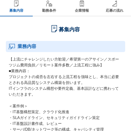
募集内容
勤務条件
企業情報
応募の流れ
募集内容
業務内容
【上流にチャレンジしたい方歓迎／希望第一のアサイン／スポー
ツジム費用負担／リモート案件多数／上流工程に強み】
■業務内容：
プロジェクトの成否を左右する上流工程を強味とし、本当に必要
とされる高品質なシステム構築を担います。
ITインフラのシステム構想や要件定義、基本設計などに携わって
いただきます。
＜案件例＞
・IT基盤構想策定、クラウド化推進
・SLAガイドライン、セキュリティガイドライン策定
・IT基盤設計書作成、レビュー
・サーバ/DB/ネットワーク等の構成、キャパシティ管理