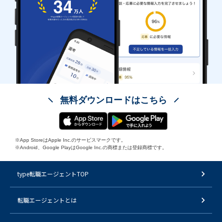
無料ダウンロードはこちら
※App StoreはApple Inc.のサービスマークです。
※Android、Google PlayはGoogle Inc.の商標または登録商標です。
type転職エージェントTOP
転職エージェントとは