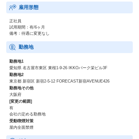
当社では、IT＋ビジネス両面から成長できる社内研修制度「GE大
雇用形態
学」を用意。
正社員
・論理的思考／提案力
試用期間：有/6ヶ月
・プロジェクトマネジメント
備考：待遇に変更なし
・社長自ら登壇する社内MBA など
将来、PM・PL・ITコンサル・セールスエンジニアなどに挑戦した
勤務地
い方にはピッタリの成長環境です。
勤務地1
愛知県 名古屋市東区 東桜1-9-26 IKKOパーク栄ビル3F
勤務地2
東京都 新宿区 新宿2-5-12 FORECAST新宿AVENUE426
勤務地その他
大阪府
[変更の範囲]
有
会社の定める勤務地
受動喫煙対策
屋内全面禁煙