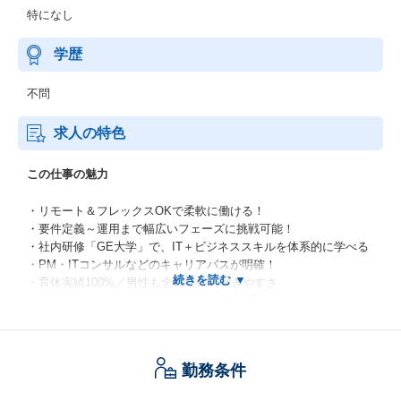
特になし
学歴
不問
求人の特色
この仕事の魅力
・リモート＆フレックスOKで柔軟に働ける！
・要件定義～運用まで幅広いフェーズに挑戦可能！
・社内研修「GE大学」で、IT＋ビジネススキルを体系的に学べる
・PM・ITコンサルなどのキャリアパスが明確！
・育休実績100%／男性も全員取得の働きやすさ
・大規模開発にも挑めるチーム体制SES＆受託＆自社プロダクト
開発で幅広い成長機会あり！
成長機会がここにある「GE大学」
勤務条件
「エンジニアは、技術だけじゃない」