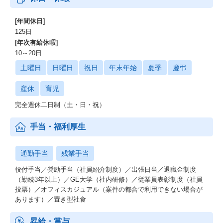
[年間休日]
125日
[年次有給休暇]
10～20日
土曜日
日曜日
祝日
年末年始
夏季
慶弔
産休
育児
完全週休二日制（土・日・祝）
手当・福利厚生
通勤手当
残業手当
役付手当／奨励手当（社員紹介制度）／出張日当／退職金制度
（勤続3年以上）／GE大学（社内研修）／従業員表彰制度（社員
投票）／オフィスカジュアル（案件の都合で利用できない場合が
あります）／置き型社食
昇給・賞与