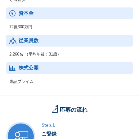
オンライン上で受領できるサービス。
2020年5月からリリースし、売上の20％を占めるまで成長！新規機
資本金
能も追加され、「バージョン４」の段階、24年後半にも新規追加
予定！
72億300万円
【Contract One】
従業員数
契約を電子上で締結、正確にデータ化し電子で管理ができるサー
ビス。
2,266名 （平均年齢：31歳）
【Eight】
個人向け名刺管理、キャリアプロフィールアプリ。名刺管理だけ
株式公開
ではなくキャリア情報に出会え、企業からスカウトが届きます。
東証プライム
応募の流れ
Step.1
ご登録