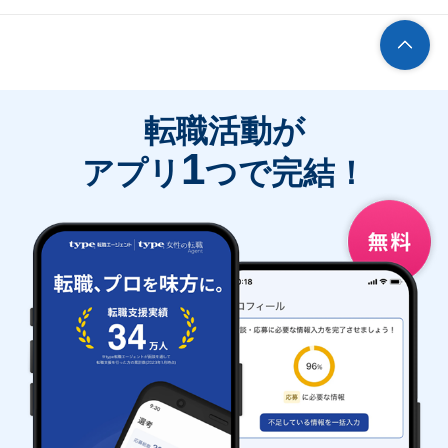
転職活動が
1
アプリ
つで完結！