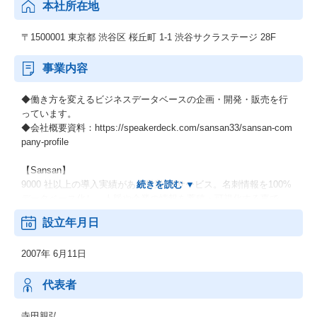
本社所在地
〒1500001 東京都 渋谷区 桜丘町 1-1 渋谷サクラステージ 28F
事業内容
◆働き方を変えるビジネスデータベースの企画・開発・販売を行
っています。
◆会社概要資料：https://speakerdeck.com/sansan33/sansan-com
pany-profile
【Sansan】
9000 社以上の導入実績がある営業DXサービス。名刺情報を100%
データベース化し、人脈や企業の情報を蓄積・可視化する事で、
顧客管理・営業管理の基盤を作る事ができます。企業の業績や売
設立年月日
上高や従業員数などのハードデータと、利用企業と顧客との接点
情報（商談履歴など）のソフトなデータを紐づけることが可能で
2007年 6月11日
す。営業・マーケティング活動に最適なデータを活用できるサー
ビスです。
代表者
【Bill One】
紙の請求書、PDFの請求書などあらゆる請求書がデータ化され、
寺田親弘