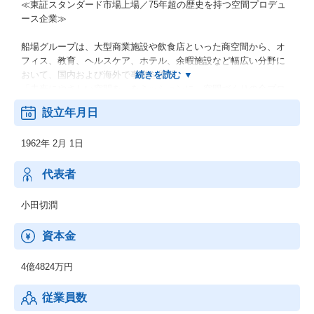
≪東証スタンダード市場上場／75年超の歴史を持つ空間プロデュ
ース企業≫
船場グループは、大型商業施設や飲食店といった商空間から、オ
フィス、教育、ヘルスケア、ホテル、余暇施設など幅広い分野に
おいて、国内および海外で事業を展開。
「未来にやさしい空間を」をミッションに、空間づくりの全プロ
セスを貫してサポートしています。
設立年月日
国内から海外へ、そして海外から国内へ。
1962年 2月 1日
活躍のフィールドは国内だけではなく、海外へも積極的に展開
し、アジア全域の大型施設の開発にも多く携わっています。
代表者
世界各国でボーダーレスな価値を提供することこそが、私たち船
場グループの使命です。
小田切潤
これからも、クライアントの事業の成功、そして、その先にいる
資本金
生活者の暮らしを明るく豊かにすることで、社会全体の繁栄に貢
献していきます。
4億4824万円
従業員数