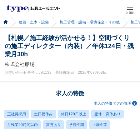
MENU
建築・土木・設備
施工管理・設備・環境保全・その他
施工
【札幌／施工経験が活かせる！】空間づくり
の施工ディレクター（内装）／年休124日・残
業月30h
株式会社船場
お問い合わせ番号：591133 最終確認日：2026年08月08日
求人の特徴
求人の特徴タグの説明
正社員採用
土日祝休み
休日120日以上
産休・育休あり
月残業20時間以内
賞与あり
学歴不問
上場企業