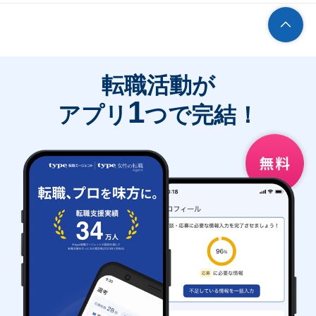
転職活動が
1
アプリ
つで完結！