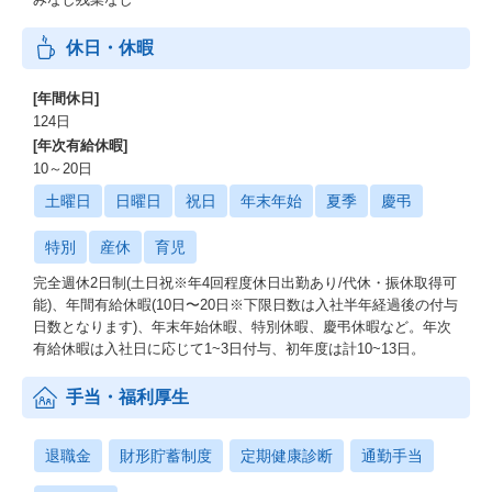
休日・休暇
[年間休日]
124日
[年次有給休暇]
10～20日
土曜日
日曜日
祝日
年末年始
夏季
慶弔
特別
産休
育児
完全週休2日制(土日祝※年4回程度休日出勤あり/代休・振休取得可
能)、年間有給休暇(10日〜20日※下限日数は入社半年経過後の付与
日数となります)、年末年始休暇、特別休暇、慶弔休暇など。年次
有給休暇は入社日に応じて1~3日付与、初年度は計10~13日。
手当・福利厚生
退職金
財形貯蓄制度
定期健康診断
通勤手当