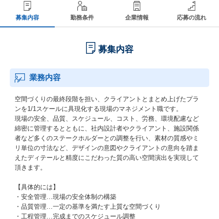
募集内容
勤務条件
企業情報
応募の流れ
募集内容
業務内容
空間づくりの最終段階を担い、クライアントとまとめ上げたプラ
ンを1/1スケールに具現化する現場のマネジメント職です。
現場の安全、品質、スケジュール、コスト、労務、環境配慮など
綿密に管理するとともに、社内設計者やクライアント、施設関係
者など多くのステークホルダーとの調整を行い、素材の質感やミ
リ単位の寸法など、デザインの意図やクライアントの意向を踏ま
えたディテールと精度にこだわった質の高い空間演出を実現して
頂きます。
【具体的には】
・安全管理…現場の安全体制の構築
・品質管理…一定の基準を満たす上質な空間づくり
・工程管理…完成までのスケジュール調整