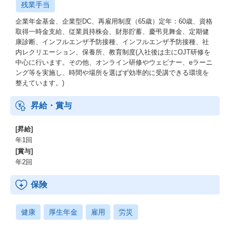
残業手当
企業年金基金、企業型DC、再雇用制度（65歳）定年：60歳、資格
取得一時金支給、従業員持株会、財形貯蓄、慶弔見舞金、定期健
康診断、インフルエンザ予防接種、インフルエンザ予防接種、社
内レクリエーション、保養所、教育制度(入社後は主にOJT研修を
中心に行います。その他、オンライン研修やウェビナー、eラーニ
ング等を実施し、時間や場所を選ばず効率的に受講できる環境を
整えています。)
昇給・賞与
[昇給]
年1回
[賞与]
年2回
保険
健康
厚生年金
雇用
労災