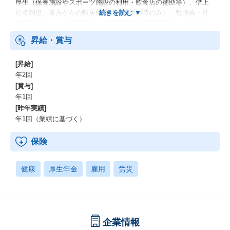
厚生（保養施設やスポーツ施設の利用・飲食店の補助等）、借上
社宅制度、遠方からの転居費用補助（採用時のみ）、勉強会・社
内懇親会にかかる費用補助、社内部活動の活動費補助、新入社員
歓迎・社内交流ランチ費補助、リモートワーク：可（月の5
昇給・賞与
0%）、副業：可（事前承認制）、服装：自由
[昇給]
年2回
[賞与]
年1回
[昨年実績]
年1回（業績に基づく）
保険
健康
厚生年金
雇用
労災
企業情報