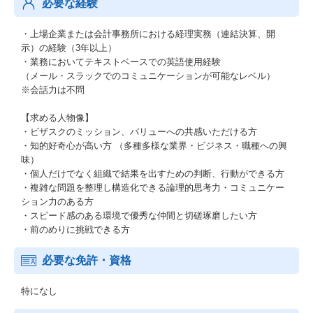
必要な経験
・上場企業または会計事務所における経理実務（連結決算、開
示）の経験（3年以上）
・業務においてテキストベースでの英語使用経験
（メール・スラックでのコミュニケーションが可能なレベル）
※会話力は不問
【求める人物像】
・ビザスクのミッション、バリューへの共感いただける方
・知的好奇心が高い方 （多種多様な業界・ビジネス・職種への興
味）
・個人だけでなく組織で結果を出すための判断、行動ができる方
・複雑な問題を整理し構造化できる論理的思考力・コミュニケー
ション力のある方
・スピード感のある環境で優秀な仲間と切磋琢磨したい方
・前のめりに挑戦できる方
必要な免許・資格
特になし