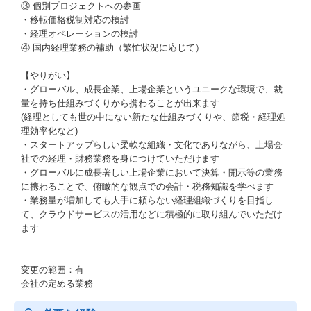
③ 個別プロジェクトへの参画
・移転価格税制対応の検討
・経理オペレーションの検討
④ 国内経理業務の補助（繁忙状況に応じて）
【やりがい】
・グローバル、成長企業、上場企業というユニークな環境で、裁
量を持ち仕組みづくりから携わることが出来ます
(経理としても世の中にない新たな仕組みづくりや、節税・経理処
理効率化など)
・スタートアップらしい柔軟な組織・文化でありながら、上場会
社での経理・財務業務を身につけていただけます
・グローバルに成長著しい上場企業において決算・開示等の業務
に携わることで、俯瞰的な観点での会計・税務知識を学べます
・業務量が増加しても人手に頼らない経理組織づくりを目指し
て、クラウドサービスの活用などに積極的に取り組んでいただけ
ます
変更の範囲：有
会社の定める業務