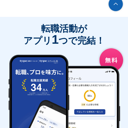
転職活動が
1
アプリ
つで完結！