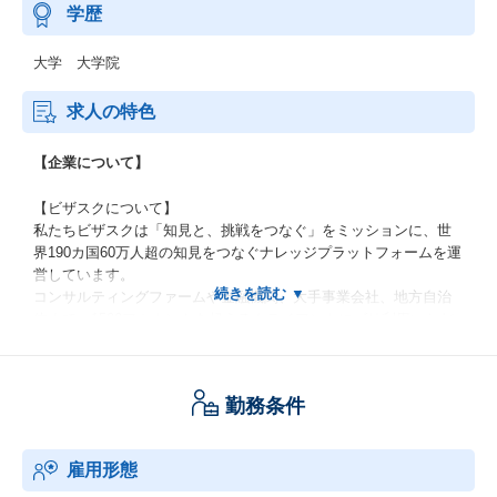
学歴
大学 大学院
求人の特色
【企業について】
【ビザスクについて】
私たちビザスクは「知見と、挑戦をつなぐ」をミッションに、世
界190カ国60万人超の知見をつなぐナレッジプラットフォームを運
営しています。
コンサルティングファームや金融機関、大手事業会社、地方自治
体まで、1500アカウントを超えるクライアントにゴリ利用いただ
いており、
戦略立案／新規事業開発／DX／組織開発など、様々な場面におけ
る業界トレンドや顧客ニーズ、先行事例の情報収集手段として、
勤務条件
エキスパートとのインタビューやオンラインアンケートを提供す
る他、業務委託型の実働型伴走支援や研修講師等のマッチングな
ど、
雇用形態
多種多様な「知見のマッチング」に関するニーズに応えていま
す。