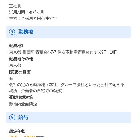
正社員
ビザスクは、働き方改革やオープンイノベーションの最前線で急
試用期間：有/3ヶ月
成長し、2020年3月に東証マザーズ（現 東証グロース）上場、
備考：本採用と同条件です
2021年11月に米国大手Coleman Research Group, Inc.を買収し、
東京、アメリカ、シンガポール、香港、ロンドンの世界7拠点とな
勤務地
りました。
国内市場の拡大と共にグローバル市場の拡大も行っています。
勤務地1
東京都 目黒区 青葉台4-7-7 住友不動産青葉台ヒルズ9F・10F
「知見と、挑戦をつなぐ」というミッションを実現するために、
勤務地その他
まだまだ私達がやれることは無限にあり、これからも挑戦者とし
東京都
て、
[変更の範囲]
試行錯誤しながらプロダクトを改善し、新しいマーケットを創っ
有
ていきます。
会社の定める勤務地（本社、グループ会社といった会社の定める
場所、労働者の自宅での勤務）
【大事にしている7つのバリュー】
受動喫煙対策
初めから世界を見よう < Think big and global >
一流であることにこだわる < Commit to Excellence>
敷地内全面禁煙
圧倒的な一番になる < Be the Absolute Leader >
プライドはクソだ < Open Our Minds >
給与
広める努力は全員で < Elevate Our Brand>
自由を自覚しているか < Embrace Accountability >
想定年収
違いは強さ、共に創る < Collaborate without Boundaries>