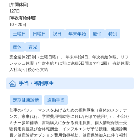
[年間休日]
127日
[年次有給休暇]
10～20日
土曜日
日曜日
祝日
年末年始
慶弔
特別
産休
育児
完全週休2日制（土曜日曜）、 年末年始4日、年次有給休暇、リフ
レッシュ休暇（年次有給とは別に連続5日間まで年1回） 有給休暇:
入社3か月後から支給
手当・福利厚生
定期健康診断
通勤手当
仕事のパフォーマンスをあげるための福利厚生（身体のメンテナ
ンス、家事代行、学習費用補助等に月1万円まで使用可）、外部セ
ミナー参加補助、書籍購入にかかる費用負担、個人情報保護士受
験費用負担及び合格報酬金、インフルエンザ予防接種、健康診断
費／健康診断オプション費用負担補助、健康保険加入に伴う福利