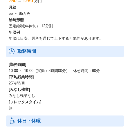
750
1250
～
万円
私たちが大切にしているミッション・バリューをさらに深く知り
月給
たいという方は、
55 ～ 85万円
カルチャーブックもぜひご覧ください。
給与形態
固定給制(年俸制） 12分割
【働く環境】
・平均年齢 約31歳（2023年2月時点）
年収例
・子育て比率は18%、パパママ社員も活躍中！（2024年2月時点）
年収は目安、選考を通じて上下する可能性があります。
・金融やIT 、人材、メーカーなど多様な業界の出身者が在籍して
います。
勤務時間
[勤務時間]
10:00 ～ 19:00（実働：8時間00分） 休憩時間：60分
[平均残業時間]
25時間/月
[みなし残業]
みなし残業なし
[フレックスタイム]
無
休日・休暇