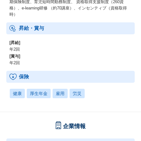
期保険制度、育児短時間勤務制度、 資格取得支援制度（260資
機会があることで、多様な成長を図れます。
格）、e-learning研修 （約70講座）、インセンティブ（資格取得
時）
⑤スピードと裁量がある
エンタープライズソリューション本部は約300名の組織である一
昇給・賞与
方、すべての顧客がプライムです。よって、プロジェクトの質を
求められつつも、小回りの利いた動きが可能で、スピード感と裁
[昇給]
量を通して、やりがいを感じることができます。プロジェクトマ
年2回
ネジメントを通して、自己裁量とチームマネジメントの両立が実
現できます。
[賞与]
年2回
⑥上流からのクライアントワーク
同社のお客様は基本的にプライムで、ネームバリューのある企業
保険
に最上流から取り組みます。顧客が課題に感じている事象を明確
化、要件化することから取り組み、場合によってはPoCやBPRを
健康
厚生年金
雇用
労災
実施して確認いただくこともします。また、その過程で業務部門
やコンシューマなど利用者との会話を通して、DXにつなげるた
め、コンサルティング能力も鍛えられます。これにより、PM力や
提案力、コンサルティング能力、そして顧客折衝能力が身につき
ます。
企業情報
⑦充実したキャリアプラン
技術領域については、技術メンバーと協力して実現案を一緒に検