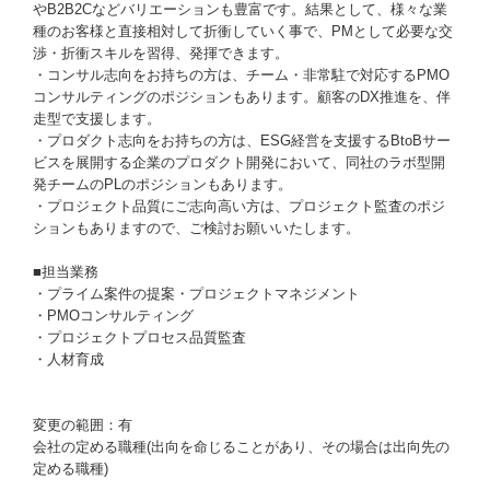
やB2B2Cなどバリエーションも豊富です。結果として、様々な業
種のお客様と直接相対して折衝していく事で、PMとして必要な交
渉・折衝スキルを習得、発揮できます。
・コンサル志向をお持ちの方は、チーム・非常駐で対応するPMO
コンサルティングのポジションもあります。顧客のDX推進を、伴
走型で支援します。
・プロダクト志向をお持ちの方は、ESG経営を支援するBtoBサー
ビスを展開する企業のプロダクト開発において、同社のラボ型開
発チームのPLのポジションもあります。
・プロジェクト品質にご志向高い方は、プロジェクト監査のポジ
ションもありますので、ご検討お願いいたします。
■担当業務
・プライム案件の提案・プロジェクトマネジメント
・PMOコンサルティング
・プロジェクトプロセス品質監査
・人材育成
変更の範囲：有
会社の定める職種(出向を命じることがあり、その場合は出向先の
定める職種)