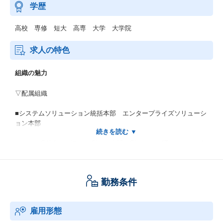
学歴
高校 専修 短大 高専 大学 大学院
求人の特色
組織の魅力
▽配属組織
■システムソリューション統括本部 エンタープライズソリューシ
ョン本部
パーソルG外向けプライムSI（一次請けSI）およびITコンサルを担
っているエンタープライズソリューション本部におけるプロジェ
クトリーダーまたはチームリーダーを募集しています。
企画から、提案、要件定義、設計・構築、運用保守まで一気通貫
勤務条件
の裁量あるサービス提供を行っております。（※営業ミッション
はありません）
既存顧客を中長期的に深掘りするプロジェクトもあれば、新規開
雇用形態
拓しながらプロジェクト展開するポジションもあります。