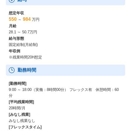
・ヘルスケア会員管理システム
・GX領域のSaaS開発支援 など
想定年収
550
984
～
万円
■ポジションの魅力
月給
28.1 ～ 50.7万円
・プライム案件のためお客様との距離が近く、最上流から取り組
めます。
給与形態
・コンサルティングから運用保守まで直接マネジメントを行うた
固定給制(月給制)
め、一気通貫で幅広いフェーズを経験できます。
年収例
・大規模～小規模迄さまざまなプロジェクトに挑戦することがで
※残業時間20H想定
きます。
・リモートワーク中心の働き方でワークライフバランスを実現で
勤務時間
きます。
[勤務時間]
働く環境
9:00 ～ 18:00（実働：8時間00分） フレックス有 休憩時間：60
分
▽組織魅力
[平均残業時間]
20時間/月
①プライム案件
[みなし残業]
前述の通り、同社のお客様は基本的にプライムで、最上流から取
みなし残業なし
り組みます。顧客が課題に感じている事象を明確化、要件化する
ことから取り組み、場合によってはPoCを実施して確認いただく
[フレックスタイム]