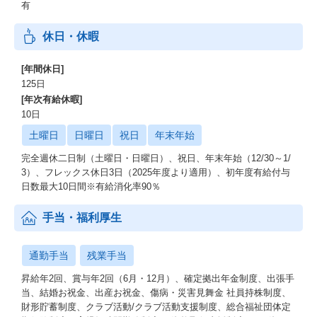
こともします。また、その過程で業務部門やコンシューマなど利
有
用者との会話を通して、DXにつなげるため、コンサルティング能
力も鍛えられます。
休日・休暇
②エンジニアファーストな風土でPM
[年間休日]
同社はWEB業務系システムを、技術ベースで顧客課題の解決を図
125日
ります。単なる管理志向ではなく、技術を基本に顧客へ提案・説
[年次有給休暇]
明し、パートナーとチームマネジメントを構築し、実現可能性の
10日
高い、そして新技術からレガシー技術まで視野に入れたプロジェ
クトを進めます。
土曜日
日曜日
祝日
年末年始
完全週休二日制（土曜日・日曜日）、祝日、年末年始（12/30～1/
③DX領域をAI、クラウド等を駆使して推進
3）、フレックス休日3日（2025年度より適用）、初年度有給付与
データの利活用によるDXやコグニティブコンピューティング、セ
日数最大10日間※有給消化率90％
ロトラストベースのシステム、そしてくAWSやAzureを前提とし
たクラウド環境における構築を進めます。
手当・福利厚生
④技術ベースで成長できる
エンジニアファーストであるため、管理志向ではありません。技
通勤手当
残業手当
術をベースとした実践的なチーム志向のプロジェクト運営を行っ
ているため、OJTを通してキャリアとスキルが身につきます。
昇給年2回、賞与年2回（6月・12月）、確定拠出年金制度、出張手
OffJTとして、プロジェクトメンバーや技術情報サイトでナレッジ
当、結婚お祝金、出産お祝金、傷病・災害見舞金 社員持株制度、
を共有できること、横断的な技術・PM品質向上組織による内部講
財形貯蓄制度、クラブ活動/クラブ活動支援制度、総合福祉団体定
習があること、外部講習の法人契約600IDを通した学び放題の学習