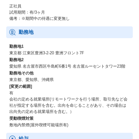
■配属部門
正社員
試用期間：有/3ヶ月
エンタープライズソリューション本部のPL/TL系ポジションにて、
備考：※期間中の待遇に変更無し
キャリアやスキルを鑑みて選考します。
配属先は、Global Bridge部・ITサービス部・モビリティソリュー
勤務地
ション部・リモートサービス部・エンタープライズソリューショ
ン本部直轄のいずれかを予定しています。
勤務地1
東京都 江東区豊洲3-2-20 豊洲フロント7F
＜対象ポジション例＞
勤務地2
・Global Bridge部：1千万～数千万規模の案件【PL/TL】
愛知県 名古屋市西区牛島町6番1号 名古屋ルーセントタワー23階
・ITサービス部：DX案件のWeb系システム【PL/TL】
勤務地その他
・モビリティソリューション部：ESG/GX 顧客プロダクト開発
東京都、愛知県、沖縄県
【PL/TL】
[変更の範囲]
・リモートサービス部：新規システム開発または保守【PL/TL】
・エンタープライズソリューション本部直轄：社内監査PMO【P
有
L】
会社の定める就業場所(リモートワークを行う場所、取引先など会
社が指定する場所を含む。出向を命じることがあり、その場合は
■プロジェクト事例
出向先の定める就業場所を含む。）
受動喫煙対策
・電鉄向けチケット販売・予約システム
敷地内禁煙(屋外喫煙可能場所有)
・不動産向け基幹業務システムおよびCX企画推進
・健康管理スマホシステム
給与