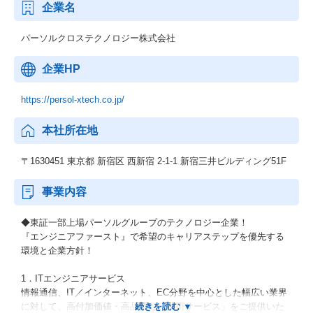
企業名
討するなど、プレイングで自身の技術を磨くことも可能です。将
来は、ラインマネジメント、アーキテクト、コンサルタントな
ど、本人の志向にあわせたキャリアプランが用意されています。
パーソルクロステクノロジー株式会社
人材ビジネスの醍醐味
企業HP
人材業界のシステムの醍醐味は、
https://persol-xtech.co.jp/
世の中の労働人口が減少していく未来に対して、
就業機会の提供や雇用創造に繋げることができる社会貢献性の高
本社所在地
さです。
また、パーソルグループは、
〒1630451 東京都 新宿区 西新宿 2-1-1 新宿三井ビルディング51F
業界No1の人材派遣や人材紹介サービスを提供しており、
個人の仕事に対するライフサイクルをワンストップで提供できる
ことができます。
事業内容
利用ユーザ―は1000万人を超え、社会インフラに近い規模です。
そのため、社会課題にダイレクトにアプローチすることが可能で
◆東証一部上場パーソルグループのテクノロジー企業！
す。
『エンジニアファースト』で希望のキャリアステップを優先する
環境と企業方針！
【動画のご紹介】
組織やカルチャーについて、30秒～1分ほどのショート動画でご紹
1．ITエンジニアサービス
介しております。
情報通信、IT／インターネット、EC分野を中心とした幅広い業界
ぜひご覧ください。
に対して、高付加価値・高品質な「技術サービス」をご提供いた