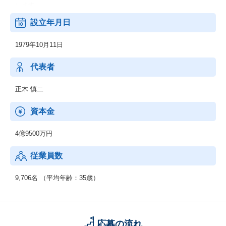
します。
■事業・組織紹介編
設立年月日
https://note.com/ppt_hr/n/n3dc25404fa46
2．機電エンジニアサービス
事業部長やゼネラルマネジャー、マネジャーたちが自組織の特徴
開発フェーズである設計・解析・生産技術において、外部活用ニ
や仕事のやりがい、働く魅力についてご紹介します。
1979年10月11日
ーズに幅広くお応えします。
上流工程から下流工程までご提案いたします。
■カルチャー・制度紹介編
代表者
https://note.com/ppt_hr/n/na642e98915d8
3．新技術領域 (RPA・セキュリティ等)
システムソリューション事業部のカルチャーや、
RPA、IoT、セキュリティ、MBD、ドローン等の新技術領域へのニ
正木 慎二
「はたらいて、笑おう。」を実現するための制度・取り組みにつ
ーズにも対応可能です。
いてご紹介します。
資本金
【男女比】
：男性74.3% 女性 25.7%
4億9500万円
【年齢構成】
従業員数
：20代：33％、30代：41％、40代以上：26％
【勤続年数】
9,706名 （平均年齢：35歳）
：0～4年以上：45％、5～9年以上：41％、10年以上：14％
【働きやすさ】
：残業平均15.8時間、有給取得率90.0%、育休・産休取得率10
応募の流れ