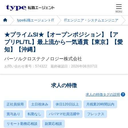
MENU
type転職エージェントIT
ITエンジニア・システムエンジニア
★プライムSI★【オープンポジション】【ア
プリPL/TL】最上流から一気通貫【東京】【愛
知】【沖縄】
パーソルクロステクノロジー株式会社
お問い合わせ番号：574322 最終確認日：2026年08月07日
求人の特徴
求人の特徴タグの説明
正社員採用
土日祝休み
休日120日以上
月残業20時間以内
賞与あり
転勤なし
パパママ社員活躍中
フレックス
リモート勤務応相談
副業応相談