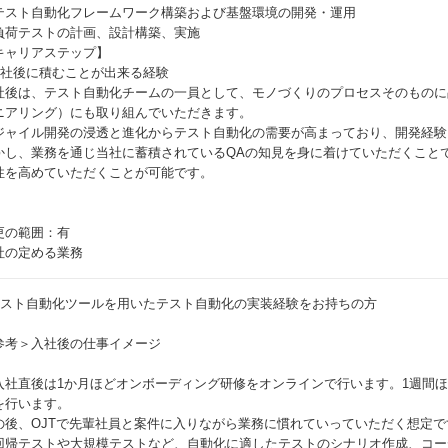
テスト自動化フレームワーク構築および基盤環境の開発・運用
負荷テストの計画、設計構築、実施
キャリアステップ】
入社後に積むことが出来る経験
社後は、テスト自動化チームの一員として、モノづくりのプロセスそのものに
ニアリング）にも取り組んでいただきます。
ジャイル開発の浸透と進化からテスト自動化の需要が高まっており、開発経験
かし、業務を通じ当社に蓄積されているQAの知見を身に着けていただくこと
性を高めていただくことが可能です。
更の範囲：有
社の定める業務
テスト自動化ツールを用いたテスト自動化の実装経験をお持ちの方
参考＞入社後の仕事イメージ
入社直後は1か月ほどオンボーディング研修をオンラインで行います。1週間
を行います。
の後、OJTで先輩社員と案件に入りながら業務に慣れていっていただく想定で
回帰テストや大規模テストなど、自動化に適したテストのシナリオ作成、コーデ