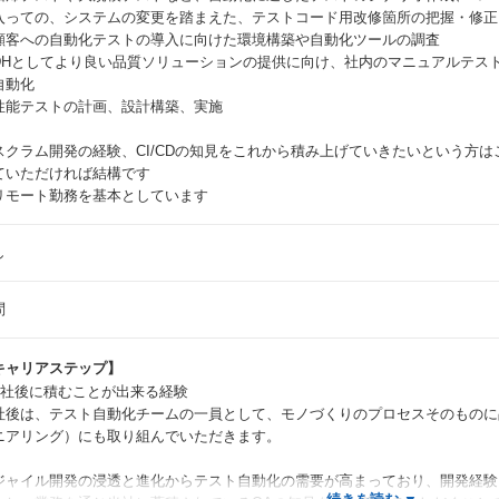
入っての、システムの変更を踏まえた、テストコード用改修箇所の把握・修正
顧客への自動化テストの導入に向けた環境構築や自動化ツールの調査
DHとしてより良い品質ソリューションの提供に向け、社内のマニュアルテス
自動化
性能テストの計画、設計構築、実施
スクラム開発の経験、CI/CDの知見をこれから積み上げていきたいという方
ていただければ結構です
リモート勤務を基本としています
し
問
キャリアステップ】
入社後に積むことが出来る経験
社後は、テスト自動化チームの一員として、モノづくりのプロセスそのものに
ニアリング）にも取り組んでいただきます。
ジャイル開発の浸透と進化からテスト自動化の需要が高まっており、開発経験