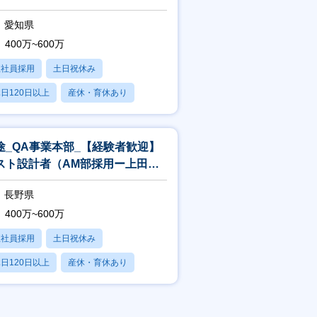
）_TE／自動化(中途採用汎用)
愛知県
400万~600万
正社員採用
土日祝休み
日120日以上
産休・育休あり
残業20時間以内
途_QA事業本部_【経験者歓迎】
スト設計者（AM部採用ー上田）
TE／自動化(中途採用汎用)
長野県
400万~600万
正社員採用
土日祝休み
日120日以上
産休・育休あり
残業20時間以内