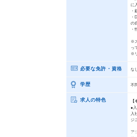
に
・
・
の
・
※
っ
※
必要な免許・資格
な
学歴
不
求人の特色
【
●
入
ジ
ア