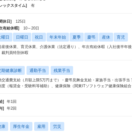
フレックスタイム]
有
間休日]
125日
年次有給休暇]
10～20日
土曜日
日曜日
祝日
年末年始
夏季
慶弔
産休
育児
前産後休業、育児休業、介護休業（法定通り）、年次有給休暇（入社後半年後1
、裁判員特別休暇
定期健康診断
通勤手当
残業手当
勤交通費支給（月額上限5万円まで）・慶弔見舞金支給・家族手当・出張手当
制度（報奨金・受験料等補助）、健康保険（関東ITソフトウェア健康保険組合
給]
年1回
与]
年2回
健康
厚生年金
雇用
労災