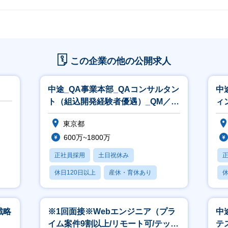
この企業の他の公開求人
中途_QA事業本部_QAコンサルタン
中
ト（組込開発経験者優遇）_QM／
ィ
QC(中途採用汎用)
東京都
600万~1800万
正社員採用
土日祝休み
休日120日以上
産休・育休あり
休
月残業20時間以内
月
戦略
※1回面接※Webエンジニア（プラ
中
イム案件9割以上/リモート可/テック
テ