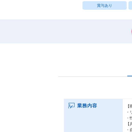
賞与あり
業務内容
【
・
・
【
・