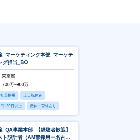
途_マーケティング本部_マーケテ
ング担当_BO
東京都
700万~900万
正社員採用
土日祝休み
日120日以上
産休・育休あり
残業20時間以内
途_QA事業本部_【経験者歓迎】
スト設計者（AM部採用ー名古