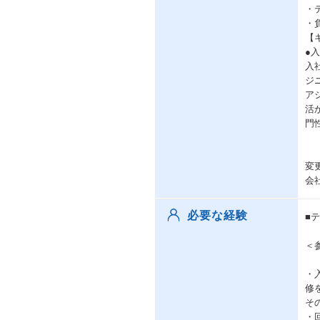
・
・
【
●
入
ジ
ア
活
門
変
会
必要な経験
■
＜
・
修
そ
・