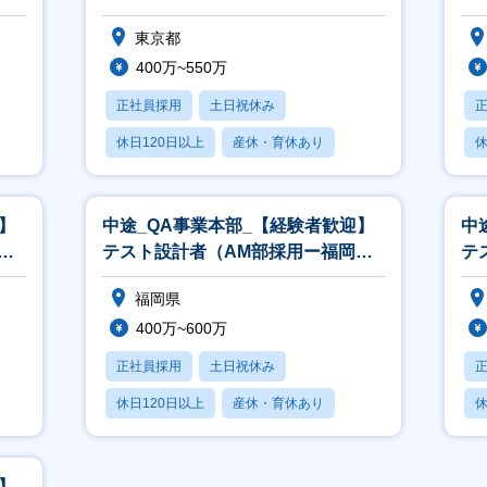
リードも目指せるキャリア）
屋
東京都
400万~550万
正社員採用
土日祝休み
休日120日以上
産休・育休あり
休
月残業20時間以内
月
】
中途_QA事業本部_【経験者歓迎】
中
テスト設計者（AM部採用ー福岡）
テ
_TE／自動化(中途採用汎用)
_
福岡県
400万~600万
正社員採用
土日祝休み
休日120日以上
産休・育休あり
休
月残業20時間以内
月
】