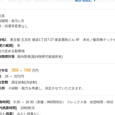
かし、業務を通じ当社に蓄積されているQAの知見を身に着けていただくこと
性を高めていただくことが可能です。
社員
公平な人事評価制度の下で選択出来る幅広いキャリア
用期間：有/3ヶ月
ストに関するリードエンジニアとしての専門性を深めていただくとともに、社
考：待遇等変更なし
への取り組みを通じてスタックを拡げていただき、SREエンジニアやDevOp
も可能です。
務地1
東京都 文京区 後楽1丁目7-27 後楽鹿島ビル 4F 本社／飯田橋テック
らにQAの専門性を深めていただき、QAコンサルタント、QAエバンジェリス
更の範囲]
有
ューション提案や啓蒙を行うエンジニアを目指していただくこともできます。
社の定める勤務地
た、当社は事業拡大に向けて組織強化に取り組んでいるところであり、ライン
動喫煙対策
屋内禁煙(屋内喫煙可能場所有)
戦いただくことも可能です。
お、当社では、複線型人事制度を採用しており、エンジニアとしてのスペシャ
350
700
定年収
～
万円
キャリア、いずれを選択した場合も、公正公平に評価される環境のなかで、キ
給
26 ～ 33万円
。
与形態
固定給制(月給制)
収例
※経験・能力を考慮し、決定させていただきます。
務時間]
9:30 ～ 18:30（実働：8時間00分） フレックス有 休憩時間：60分
平均残業時間]
10時間/月
なし残業]
みなし残業なし