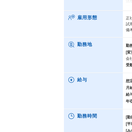
活
門
雇用形態
正
●
試
テ
備
題
と
勤務地
勤
さ
[変
リ
会
ま
受
挑
な
給与
想
の
月
す
給
年
勤務時間
[勤
[
[み