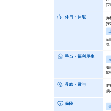
[
休日・休暇
[年
[
産
暇
手当・福利厚生
通
援
昇給・賞与
[昇
[賞
保険