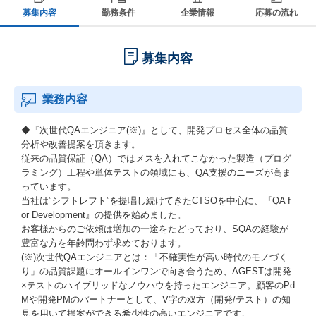
募集内容
勤務条件
企業情報
応募の流れ
募集内容
業務内容
◆『次世代QAエンジニア(※)』として、開発プロセス全体の品質
分析や改善提案を頂きます。
従来の品質保証（QA）ではメスを入れてこなかった製造（プログ
ラミング）工程や単体テストの領域にも、QA支援のニーズが高ま
っています。
当社は”シフトレフト”を提唱し続けてきたCTSOを中心に、『QA f
or Development』の提供を始めました。
お客様からのご依頼は増加の一途をたどっており、SQAの経験が
豊富な方を年齢問わず求めております。
(※)次世代QAエンジニアとは：「不確実性が高い時代のモノづく
り」の品質課題にオールインワンで向き合うため、AGESTは開発
×テストのハイブリッドなノウハウを持ったエンジニア。顧客のPd
Mや開発PMのパートナーとして、V字の双方（開発/テスト）の知
見を用いて提案ができる希少性の高いエンジニアです。