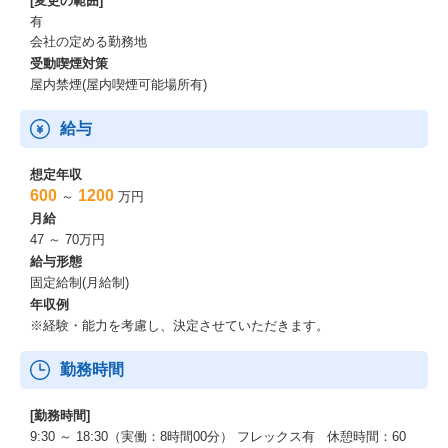
[変更の範囲]
・プロジェクトに応じた社内の体制構築からチームビルディング
有
会社の定める勤務地
※案件規模・難易度、例えばクラウド関連の課題やセキュリティ
受動喫煙対策
課題など、テストエンジニアとは異なるフィールドの技術が必要
屋内禁煙(屋内喫煙可能場所有)
な課題については、社内のクラウド領域専門チーム、セキュリテ
ィチームと連携して対応していきます。
給与
想定年収
600
1200
～
万円
月給
47 ～ 70万円
給与形態
固定給制(月給制)
年収例
※経験・能力を考慮し、決定させていただきます。
勤務時間
[勤務時間]
9:30 ～ 18:30（実働：8時間00分） フレックス有 休憩時間：60