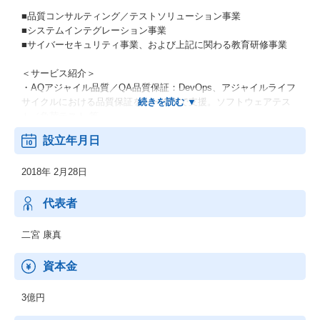
■品質コンサルティング／テストソリューション事業
■システムインテグレーション事業
■サイバーセキュリティ事業、および上記に関わる教育研修事業
＜サービス紹介＞
・AQアジャイル品質／QA品質保証：DevOps、アジャイルライフ
サイクルにおける品質保証をトータルで支援。ソフトウェアテス
ト／負荷テスト 等
・セキュリティ：脆弱性診断等の各種セキュリティ検査及び運
設立年月日
用。セキュリティ人材の研修／教育 等
・インテグレーション：各種インテグレーション支援を行い、ク
2018年 2月28日
ラウド化（AWS／GCP 等）の構築支援、受託開発、情報システム
部門の専門エンジニアリング業務サポート 等
・プロダクト：スト自動化ツール、SAP開発運用ツールの運用 等
代表者
二宮 康真
資本金
3億円