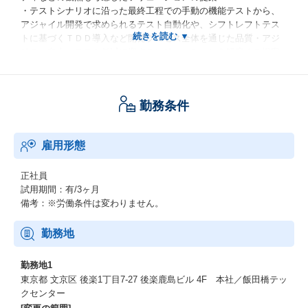
・テストシナリオに沿った最終工程での手動の機能テストから、
アジャイル開発で求められるテスト自動化や、シフトレフトテス
トに基づくＴＤＤ導入など開発プロセス全体を通じた品質・アジ
リティ向上、コスト低減に資するソリューションを幅広くご提案
いただきます
【具体的には】
勤務条件
◆コンサルティング業務
・営業担当と連携したお客様への提案活動
（受注後）
雇用形態
・お客様の困り事から調査範囲を擦り合わせ、お持ちの情報から
課題を抽出
・抽出課題から真因を特定し、課題解決策を提案
正社員
・課題解決計画に基づき施策を実行または支援
試用期間：有/3ヶ月
～施策毎のKPI・目標値の設定・確認
備考：※労働条件は変わりません。
～テストプロセス・品質管理プロセスの改善活動
～仕様書のレビュー / 整合性
勤務地
～システム品質特性定義 など
・施策の実施結果について、“結果報告・品質分析・次に繋がる振
勤務地1
り返り”のご報告を行い、継続的な品質向上の提案
東京都 文京区 後楽1丁目7-27 後楽鹿島ビル 4F 本社／飯田橋テッ
クセンター
◆チームビルド