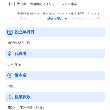
【１】大企業・大組織向けITソリューション事業
企業情報ポータル型グループウェア：INSUITE（インスイ
ート）／国産ベンダーとしてシェアNo.1の企業情報ポータル（EI
P）
設立年月日
ベストプラクティス型クラウドサービス：Shopらん（ショ
ップらん）／流通・小売業の本部・店舗間のコミュニケーション
1996年12月 1日
に特化したサービス
BPM型Webデータベース：ひびき Sm@rtDB（ひびきスマ
代表者
ートデービー）／「全社の業務」から「現場ごとのローカルな業
務」まで幅広いシステム化ニーズに対応するアプリケーション基
山本 孝昭
盤
資本金
営業支援システム：ひびき SALES（ひびきセールス）／営業活動
の特性に着目して設計された営業支援システム
3億円
タブレットの真価を引き出し 営業を革新させるクラウドサービ
従業員数
ス：YUKARi（ゆかり）
【２】先端技術・マーケティングを融合させたシステム開発・コ
250名 （平均年齢：34歳）