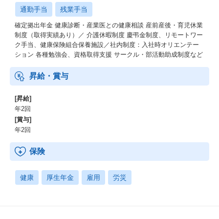
通勤手当
残業手当
確定拠出年金 健康診断・産業医との健康相談 産前産後・育児休業
制度（取得実績あり）／ 介護休暇制度 慶弔金制度、リモートワー
ク手当、健康保険組合保養施設／社内制度：入社時オリエンテー
ション 各種勉強会、資格取得支援 サークル・部活動助成制度など
昇給・賞与
[昇給]
年2回
[賞与]
年2回
保険
健康
厚生年金
雇用
労災