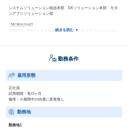
システムソリューション統括本部 DXソリューション本部 モダ
ンアプリソリューション部
【配属先詳細】
当部門は、MSアーキテクチャのうち、ビジネスアプリケーション
レイヤで業務・プロセスカットで顧客課題を解決する部門です。
Microsoftソリューションビジネスを強みとしています。
日本マイクロソフトが主催するMicrosoft Partner of the Year にて
「Solution Assessments アワード」を受賞しており、トップクラ
勤務条件
スの先進性と実績があります。
国内外でビジネスアプリにおけるクラウド活用・パッケージ活
用・ローコード開発ニーズが一層強くなっており、この分野の事
雇用形態
業拡大のためエンジニアを募集します。
■プロジェクト事例
正社員
・事例①：75人月、期間10カ月以上、担当フェーズ：要件整理～
試用期間：有/3ヶ月
本番導入、利用技術(Dynamics 365 FO/ERP）
備考：※期間中の待遇に変更無し
・事例②：50人月、期間10ヵ月以上、担当フェーズ：要件整理～
本番導入、利用技術(Power Platform）
勤務地
・事例③：15人月、期間5ヵ月以上、担当フェーズ：要件整理～本
番導入、利用技術(Power Platform）
勤務地1
・事例④：24人月、期間12ヵ月以上、担当フェーズ：要件整理～