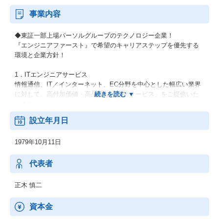
事業内容
◆東証一部上場パーソルグループのテクノロジー企業！
『エンジニアファースト』で希望のキャリアステップを優先する
環境と企業方針！
1．ITエンジニアサービス
情報通信、IT／インターネット、EC分野を中心とした幅広い業界
に対して、高付加価値・高品質な「技術サービス」をご提供いた
します。
設立年月日
2．機電エンジニアサービス
開発フェーズである設計・解析・生産技術において、外部活用ニ
1979年10月11日
ーズに幅広くお応えします。
上流工程から下流工程までご提案いたします。
代表者
3．新技術領域 (RPA・セキュリティ等)
RPA、IoT、セキュリティ、MBD、ドローン等の新技術領域へのニ
正木 慎二
ーズにも対応可能です。
資本金
【男女比】