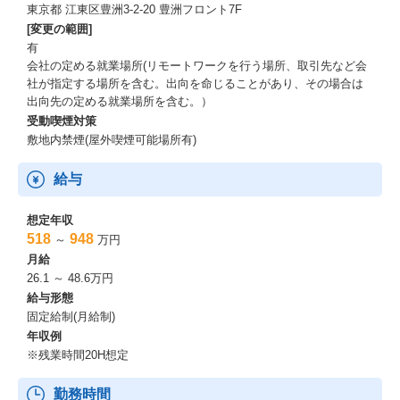
東京都 江東区豊洲3-2-20 豊洲フロント7F
本番導入、利用技術(Dynamics 365 CE/CRM）
[変更の範囲]
有
■利用することができる技術（一例）
会社の定める就業場所(リモートワークを行う場所、取引先など会
・Power Platform（Power Apps,Power Automate,Power BI)
社が指定する場所を含む。出向を命じることがあり、その場合は
・Dynamics 365 CE
出向先の定める就業場所を含む。）
・Dynamics 365 FO
受動喫煙対策
・Sustainability Manager
敷地内禁煙(屋外喫煙可能場所有)
・Dynamics 365 Copilot
■伸ばすことができるスキル
給与
・Dynamics365、Power Platformの技術を極めることが可能
・最先端のテクノロジーに触れ、成長していける環境
想定年収
・財務会計、販売管理、購買管理、在庫管理、生産管理といった
518
948
～
万円
業務領域の知見深耕
月給
・営業支援、マーケティング、カスタマーサポートといった業務
26.1 ～ 48.6万円
領域の知見深耕
給与形態
・上流（要件整理）から本番導入まで一気通貫でプロジェクト経
固定給制(月給制)
験ができる
年収例
※残業時間20H想定
働く環境
勤務時間
【残業】