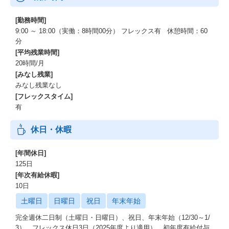
システムソリューション事業部のデリバリ部門は年平均19時間程
度に抑制されておりますが、上司と共有する勤怠管理・仕事可視
[勤務時間]
化のツールを使用して、チームで労働マネジメントを行います。
9:00 ～ 18:00（実働：8時間00分） フレックス有 休憩時間：60
これにより、単に抑制するだけでない、メリハリのついたエンジ
分
ニアファーストの労マネを実現しております。
[平均残業時間]
20時間/月
【リモートワーク・オフィスワーク】
[みなし残業]
同社はアフターコロナ含めてリモートワークを「推奨」しており
みなし残業なし
ます。
[フレックスタイム]
プロジェクトによってリモートワークの比率は変わるものの、週3
有
日以上在宅勤務を実施している社員は8割程度で、リモートワーク
に対する会社の理解、1日当たり250円の在宅勤務手当、各種機器
休日・休暇
の貸与など充実した支援制度があります。
一方、人によってオフィスで働きたい方も一定数おり、その方は
フリーアドレスの快適なカフェのような環境でワークしておりま
[年間休日]
す。
125日
[年次有給休暇]
【有給休暇】
10日
同社はセルフマネジメントで取得が取り易い風土で、ここ３年程
土曜日
日曜日
祝日
年末年始
度の有給休暇取得日数は平均11日です。
何と試用期間中から利用が可能です。
完全週休二日制（土曜日・日曜日）、祝日、年末年始（12/30～1/
3）、フレックス休日3日（2025年度より適用）、初年度有給付与