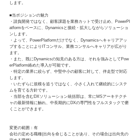
します。
■当ポジションの魅力
・請負開発ではなく、顧客課題を業務カットで受け止め、PowerPl
atformをベースに、Dynamicsと接続・拡大しながらソリューショ
ンします。
・よって、PowerPlatformだけでなく、Dynamicsへキャリアアッ
プすることによりITコンサル、業務コンサルへキャリアが広がり
ます。
・また、既にDynamicsの知見のある方は、それを強みとしてPow
erPlatform絡めた導入が可能です。
・特定の業界に絞らず、中堅中小の顧客に対して、伴走型で対応
します。
・いたずらに規模を追うではなく、小さく入れて継続的にシステ
ムを育てる方針です。
・当部を含むDXソリューション統括部は、常にMSアーキテクチ
ャの最新情報に触れ、中長期的にDXの専門性をフルスタックで磨
くことができます。
変更の範囲：有
会社の定める職種(出向を命じることがあり、その場合は出向先の