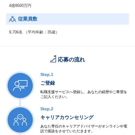
：男性74.3% 女性 25.7%
4億9500万円
【年齢構成】
従業員数
：20代：33％、30代：41％、40代以上：26％
【勤続年数】
9,706名 （平均年齢：35歳）
：0～4年以上：45％、5～9年以上：41％、10年以上：14％
【働きやすさ】
：残業平均15.8時間、有給取得率90.0%、育休・産休取得率10
応募の流れ
0％、復職率89％※男性も育児休暇取得実績があります。
Step.1
ご登録
転職支援サービスへ登録し、あなたの経歴やご希望を
ご記入ください。
Step.2
キャリアカウンセリング
あなた専任のキャリアアドバイザーがオンラインや電
話で面談をさせていただきます。