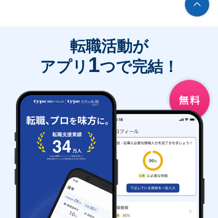
転職活動が
1
アプリ
つで完結！