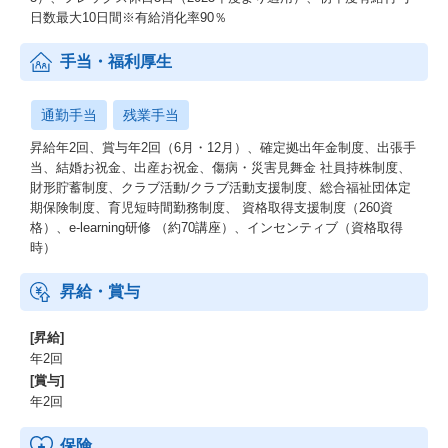
【出産・育児】
日数最大10日間※有給消化率90％
男女を問わず、育児・出産のための制度支援ならびに文化風土と
して制度利用が活発です。
手当・福利厚生
お子様が1歳になるまで適用可能な育児休業も、保育先が見つから
なければ、最長2歳迄OKですし、育児時短勤務は最長小学校卒業
まで適用可。
通勤手当
残業手当
そして、育児時短勤務は中途入社したその日から適用可能です。
そして、社員は、こまめに休憩をはさむことにより、育児関係の
昇給年2回、賞与年2回（6月・12月）、確定拠出年金制度、出張手
用事に対応可能ですので、柔軟に育児と両立ができます。
当、結婚お祝金、出産お祝金、傷病・災害見舞金 社員持株制度、
財形貯蓄制度、クラブ活動/クラブ活動支援制度、総合福祉団体定
【オンボーディング】
期保険制度、育児短時間勤務制度、 資格取得支援制度（260資
リモートワーク時代に適応したオンボーディングを実施しており
格）、e-learning研修 （約70講座）、インセンティブ（資格取得
ます。
時）
入社初期に伴走してくれるナビゲータが相談相手としてついた
り、ご自身による仲間へのインタビューなど施策を通して、寄り
昇給・賞与
添う交流促進を行います。
[昇給]
人材ビジネスの醍醐味
年2回
[賞与]
人材業界のシステムの醍醐味は、世の中の労働人口が減少してい
年2回
く未来に対して、就業機会の提供や雇用創造に繋げることができ
る社会貢献性の高さです。また、パーソルグループは、業界No1の
保険