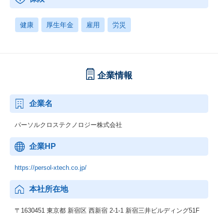
人材派遣や人材紹介サービスを提供しており、個人の仕事に対す
るライフサイクルをワンストップで提供できることができます。
利用ユーザ―は1000万人を超え、社会インフラに近い規模です。
健康
厚生年金
雇用
労災
そのため、社会課題にダイレクトにアプローチすることが可能で
す。
【動画のご紹介】
組織やカルチャーについて、30秒～1分ほどのショート動画でご紹
企業情報
介しております。ぜひご覧ください。
■事業・組織紹介編
企業名
https://note.com/ppt_hr/n/n3dc25404fa46
事業部長やゼネラルマネジャー、マネジャーたちが自組織の特徴
パーソルクロステクノロジー株式会社
や仕事のやりがい、働く魅力についてご紹介します。
企業HP
■カルチャー・制度紹介編
https://note.com/ppt_hr/n/na642e98915d8
システムソリューション事業部のカルチャーや、「はたらいて、
https://persol-xtech.co.jp/
笑おう。」を実現するための制度・取り組みについてご紹介しま
す。
本社所在地
〒1630451 東京都 新宿区 西新宿 2-1-1 新宿三井ビルディング51F