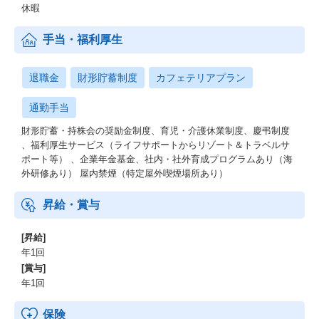
休暇
手当・福利厚生
退職金
財形貯蓄制度
カフェテリアプラン
通勤手当
財形貯蓄・持株会の奨励金制度、育児・介護休業制度、慶弔制度
、福利厚生サービス（ライフサポートからリゾート＆トラベルサ
ポート等） 、企業年金基金、社内・社外育成プログラムあり（海
外研修あり） 屋内禁煙（特定屋外喫煙場所あり）
昇給・賞与
[昇給]
年1回
[賞与]
年1回
保険