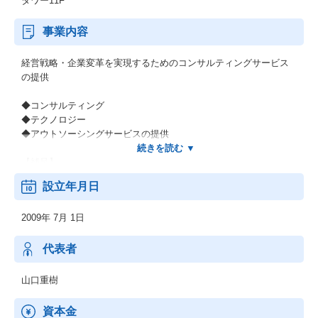
タワー11F
事業内容
経営戦略・企業変革を実現するためのコンサルティングサービス
の提供
◆コンサルティング
◆テクノロジー
◆アウトソーシングサービスの提供
【補足】
＊長期にわたってこの国のインフラと数々の日本企業を支えてき
設立年月日
た当社グループの歴史。そして世界有数のグローバルファームで
の経験と知見があります。
2009年 7月 1日
＊コンサルタントの90％がキャリア人材、事業会社出身者が51％
ということも大きな特徴です。
＊事実、既存顧客における取引の継続率は85％以上。他社様への
代表者
ご推奨意向があるとお答えくださるお客様は80％と評価をいただ
いています。
山口重樹
資本金