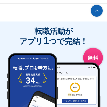
転職活動が
1
アプリ
つで完結！