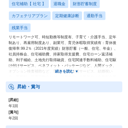
住宅補助【 社宅 】
退職金
財形貯蓄制度
カフェテリアプラン
定期健康診断
通勤手当
残業手当
リモートワーク可、時短勤務等制度有、子育て・介護手当、定年
制あり、再雇用制度あり、副業可、育児休暇取得実績有：育休後
復帰率:99.2％（2021年度実績）財形貯蓄（一般、住宅、年金）、
社員持株会、住宅補助費、持家取得支援費、住宅ローン返済補
助、利子補給、土地先行取得融資、住宅関連手数料補助、住宅駆
け付けサービス、ベネフィット・パッケージなど、人間ドック、
オプション検査補助など、育児・介護支援サービス、結婚祝い
金、弔慰料、災害見舞金など、社員食堂、企業年金（企業年金基
金、確定拠出年金）、電気通信共済会(個人年金、遺児育英基金)
昇給・賞与
[昇給]
年1回
[賞与]
年2回