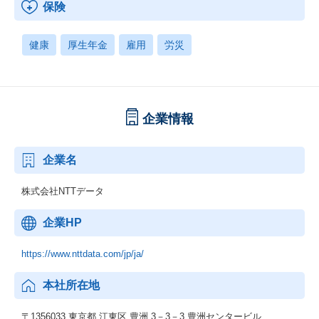
保険
健康
厚生年金
雇用
労災
企業情報
企業名
株式会社NTTデータ
企業HP
https://www.nttdata.com/jp/ja/
本社所在地
〒1356033 東京都 江東区 豊洲 3－3－3 豊洲センタービル