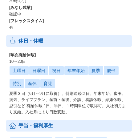
20時間/月
[みなし残業]
確認中
[フレックスタイム]
有
休日・休暇
[年次有給休暇]
10～20日
土曜日
日曜日
祝日
年末年始
夏季
慶弔
特別
産休
育児
夏季３日（6月～9月に取得）、特別連続２日、年末年始、慶弔、
病気、ライフプラン、産前・産後、介護、看護休暇、結婚休暇、
忌引など 有給休暇:1日、半日、１時間単位で取得可。入社初月よ
り支給。入社月により日数変動。
手当・福利厚生