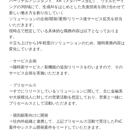
パーソナルアシスタント、XR（メタバース含む）、ウェルビーイ
ングの3領域にて、生成AIをはじめとした先進技術を掛け合わせて
新しい働き方を創り出していく
ソリューションの企画/開発/運用/リリース後サービス拡充を担当
いただきます。
現時点で想定している具体的な職務内容は以下となっておりま
す。
※立ち上げから1年程度のソリューションのため、随時業務内容は
変化していきます。
・サービス企画
⇒随時新サービス／新機能の追加リリースを行いますので、その
サービス企画を実施いただきます。
・プリセールス
⇒すでにリリースしているソリューションに関して、主に金融系
や大規模法人に対しての営業活動を想定しており、営業と一緒に
プリセールスとして活動いただきます。
・個別顧客向けに開発
⇒社内外組織と連携して、上記プリセールス活動で受注したPoC
案件やシステム開発案件をリードしていただきます。