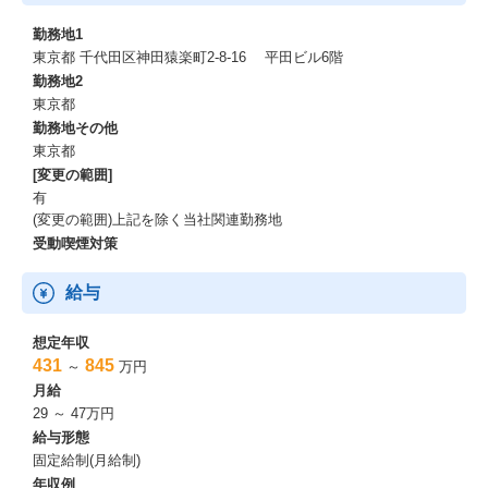
勤務地1
東京都 千代田区神田猿楽町2-8-16 平田ビル6階
勤務地2
東京都
勤務地その他
東京都
[変更の範囲]
有
(変更の範囲)上記を除く当社関連勤務地
受動喫煙対策
給与
想定年収
431
845
～
万円
月給
29 ～ 47万円
給与形態
固定給制(月給制)
年収例