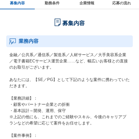
募集内容
勤務条件
企業情報
応募の流れ
募集内容
業務内容
金融／公共系／通信系／製造系／人材サービス／大手美容系企業
／電子書籍ECサービス運営企業……など、幅広いお客様との直接
のお取引がございます。
あなたには、【SE／PG】として下記のような案件に携わっていた
だきます。
【業務詳細】：
・顧客やパートナー企業との折衝
・基本設計～開発、運用、保守
※上記の他にも、これまでのご経験やスキル、今後のキャリアプ
ランなどの希望に応じて案件をお任せします。
【案件事例】：