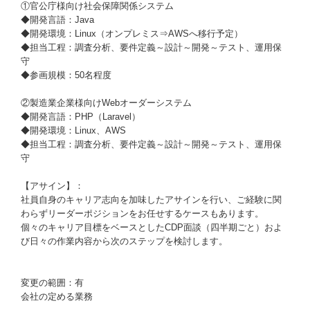
①官公庁様向け社会保障関係システム
◆開発言語：Java
◆開発環境：Linux（オンプレミス⇒AWSへ移行予定）
◆担当工程：調査分析、要件定義～設計～開発～テスト、運用保
守
◆参画規模：50名程度
②製造業企業様向けWebオーダーシステム
◆開発言語：PHP（Laravel）
◆開発環境：Linux、AWS
◆担当工程：調査分析、要件定義～設計～開発～テスト、運用保
守
【アサイン】：
社員自身のキャリア志向を加味したアサインを行い、ご経験に関
わらずリーダーポジションをお任せするケースもあります。
個々のキャリア目標をベースとしたCDP面談（四半期ごと）およ
び日々の作業内容から次のステップを検討します。
変更の範囲：有
会社の定める業務