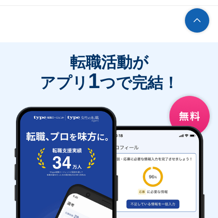
転職活動が
1
アプリ
つで完結！