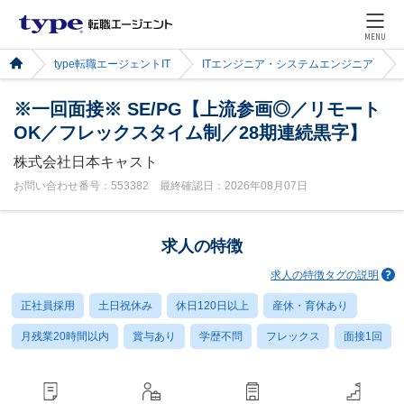
MENU
type転職エージェントIT
ITエンジニア・システムエンジニア
※一回面接※ SE/PG【上流参画◎／リモート
OK／フレックスタイム制／28期連続黒字】
株式会社日本キャスト
お問い合わせ番号：553382 最終確認日：2026年08月07日
求人の特徴
求人の特徴タグの説明
正社員採用
土日祝休み
休日120日以上
産休・育休あり
月残業20時間以内
賞与あり
学歴不問
フレックス
面接1回