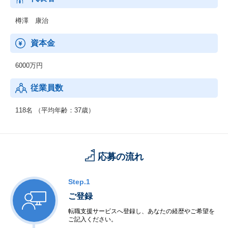
【AWS関連サービス】
樽澤 康治
：・新規構築／最適化
・クラウド移行
資本金
【システム開発技術支援】
6000万円
：・システムインテグレーション
・ビッグデータソリューション
従業員数
118名 （平均年齢：37歳）
応募の流れ
Step.1
ご登録
転職支援サービスへ登録し、あなたの経歴やご希望を
ご記入ください。