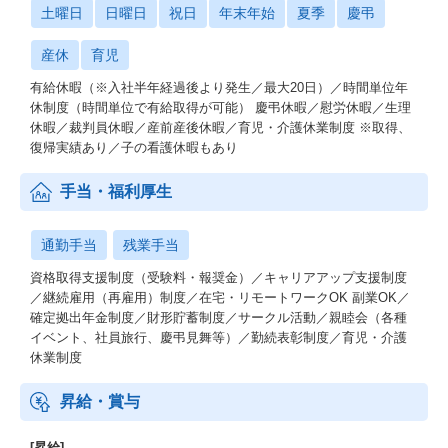
土曜日
日曜日
祝日
年末年始
夏季
慶弔
産休
育児
有給休暇（※入社半年経過後より発生／最大20日）／時間単位年
休制度（時間単位で有給取得が可能） 慶弔休暇／慰労休暇／生理
休暇／裁判員休暇／産前産後休暇／育児・介護休業制度 ※取得、
復帰実績あり／子の看護休暇もあり
手当・福利厚生
通勤手当
残業手当
資格取得支援制度（受験料・報奨金）／キャリアアップ支援制度
／継続雇用（再雇用）制度／在宅・リモートワークOK 副業OK／
確定拠出年金制度／財形貯蓄制度／サークル活動／親睦会（各種
イベント、社員旅行、慶弔見舞等）／勤続表彰制度／育児・介護
休業制度
昇給・賞与
[昇給]