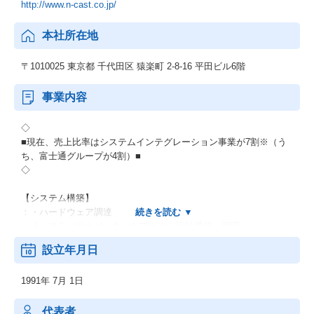
http://www.n-cast.co.jp/
本社所在地
〒1010025 東京都 千代田区 猿楽町 2-8-16 平田ビル6階
事業内容
◇
■現在、売上比率はシステムインテグレーション事業が7割※（う
ち、富士通グループが4割）■
◇
【システム構築】
：・ハードウェア調達
・インフラ（サーバ・ネットワーク）設計構築・保守
・ソフトウェア開発・保守
設立年月日
【Salesforce関連サービス】
1991年 7月 1日
：・Salesforce導入支援／パッケージ導入支援（B2B SaaSパッケ
ージ）
・運用サポート
代表者