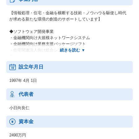
【情報処理・住宅・金融を横断する技術・ノウハウを駆使し時代
が求める新たな環境の創造のサポートしています】
◆ソフトウェア開発事業
・金融機関向け大規模ネットワークシステム
・金融機関向け業務支援パッケージソフト
・住宅関連法人向け総合システム
等
設立年月日
◆運用保守サービス事業
・大規模業務システム受託運用サービス
1997年 4月 1日
・全国データセンターサービス
・LAN／WANネットワーク受託管理サービス
等
代表者
◆インターネット関連
小日向良仁
・企業向けホームページコンテンツ
・インターネット
資本金
・イントラネット企業システム
等
2490万円