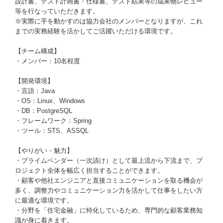
設計書、テスト計画書・仕様書、テスト結果等の成果物レビュー
等を行なっていただきます。
※実際に手を動かすのは協力会社のメンバーとなりますが、これ
までの実務経験を活かしてご活躍いただける環境です。
【チーム構成】
・メンバー：10名程度
【開発環境】
・言語：Java
・OS：Linux、Windows
・DB：PostgreSQL
・フレームワーク：Spring
・ツール：STS、ASSQL
【やりがい・魅力】
・プライムベンダー（一次請け）として最上流から下流まで、プ
ロジェクト全体を幅広く担当することができます。
・顧客や他社エンジニアと直接コミュニケーションを取る機会が
多く、調整力やコミュニケーション力を活かして仕事をしたい方
に最適な環境です。
・分野を「住宅金融」に特化しているため、専門的な顧客業務知
識が身に着きます。