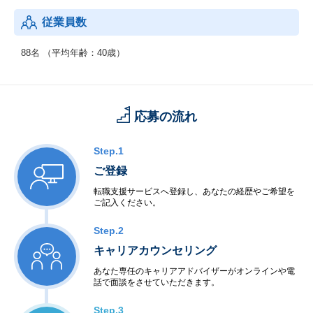
◆システム関連サービス事業
従業員数
・システム関連機器、消耗品の販売
・コンピュータ支援サービス
等
88名 （平均年齢：40歳）
応募の流れ
Step.1
ご登録
転職支援サービスへ登録し、あなたの経歴やご希望を
ご記入ください。
Step.2
キャリアカウンセリング
あなた専任のキャリアアドバイザーがオンラインや電
話で面談をさせていただきます。
Step.3