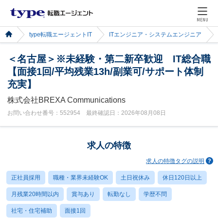
MENU
type転職エージェントIT
ITエンジニア・システムエンジニア
＜名古屋＞※未経験・第二新卒歓迎 IT総合職
【面接1回/平均残業13h/副業可/サポート体制
充実】
株式会社BREXA Communications
お問い合わせ番号：552954 最終確認日：2026年08月08日
求人の特徴
求人の特徴タグの説明
正社員採用
職種・業界未経験OK
土日祝休み
休日120日以上
月残業20時間以内
賞与あり
転勤なし
学歴不問
社宅・住宅補助
面接1回