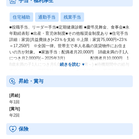
手当・福利厚生
住宅補助
通勤手当
残業手当
■役職手当、リーダー手当■定期健康診断 ■慶弔見舞金、食事会■永
年勤続表彰 ■出産・育児休制度■その他報奨金制度あり ■住宅手当
詳細：家賃(共益費抜き)×23％を支給 ※上限：家賃75,000円×23％
＝17,250円 ※全国一律。世帯主で本人名義の賃貸物件にお住ま
いの方が対象。 ■家族手当：配偶者月20,000円 18歳未満の子1人
につき月2,000円(～2025年3月) 配偶者月10,000円 1
8歳未満の子1人につき月6,000円(2025年4月～) ■待機期間中の給与
支給について→満額支給 ※規定あり ■副業可能（一部規定有）
昇給・賞与
[昇給]
年1回
[賞与]
年2回
保険