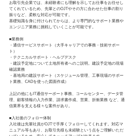
お取引先企業では、未経験者にも理解を示してお仕事をお任せし
てくれているため、先輩とのOJTやその方に合わせた仕事の割り
振りなど、柔軟な対応が可能です。
基礎知識を身に付けられてからは、より専門的なサポート業務や
エンジニア業務に挑戦していくことが可能です。
■業務例
・通信サービスサポート（大手キャリアでの事務・技術サポー
ト）
・テクニカルサポート・ヘルプデスク
・建設予定地について土地所有者へのご説明。建設予定地の現場
確認業務
・基地局の建設サポート（スケジュール管理、工事現場のサポー
ト業務、CADを使った図面作成）
上記の他にもIT通信サーポート事務、コールセンター、データ管
理、顧客情報の入力作業、請求書作成、営業、折衝業務 など、通
信業界を支える様々な案件があり。
■入社後のフォロー体制
入社後は先輩社員がOJTで手厚くフォローしてくれます。対応マ
ニュアル等もあり、お取引先様も未経験という点をご理解いただ