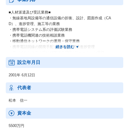
■人材派遣及び受託業務■
・無線基地局設備等の通信設備の折衝、設計、図面作成（CA
D）、進捗管理、施工等の業務
・携帯電話システム系の評価試験業務
・携帯電話機関連の技術相談業務
・移動通信ネットワークの運用・保守業務
・携帯電話回線の開廃手配と調整及び開通進捗管理
・モバイルシステム等に付随するITCソリューション業務
・IP系開発業務及び運用等
設立年月日
・第一級及び第三級陸上特殊無線技士養成課程
2001年 6月12日
■調査業務、試験及びその支援他■
・携帯基地局等の定期登録点検業務及び検査業務
・携帯電話の品質調査、エリア調査業務及び混信調査業務
代表者
・VHF帯地デジ等の各種電波伝搬品質調査業務
・携帯電話用ブースター（REP）の設置調査と取り付け工事
松本 信一
・その他無線通信に関する各種試験・調査
資本金
■ITソリューション事業■
・通信キャリア向けシステム・サービスの企画・設計・構築・運
5500万円
用・保守