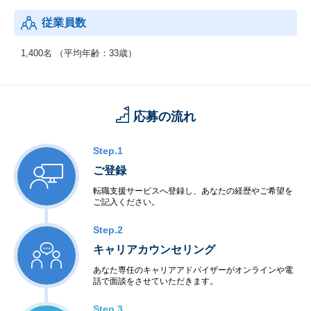
・大規模NWインフラ・業務アプリ・クラウドサービス・セキュリ
従業員数
ティサービス
・Webアプリ、スマホアプリ開発・運用
・ECサイト運用管理
1,400名 （平均年齢：33歳）
・データセンターのシステム設計
・テクニカルサポート、ヘルプデスク、サポート事務
応募の流れ
Step.1
ご登録
転職支援サービスへ登録し、あなたの経歴やご希望を
ご記入ください。
Step.2
キャリアカウンセリング
あなた専任のキャリアアドバイザーがオンラインや電
話で面談をさせていただきます。
Step.3