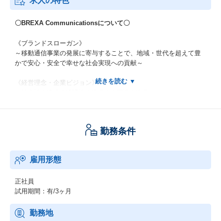
求人の特色
〇BREXA Communicationsについて〇
《ブランドスローガン》
～移動通信事業の発展に寄与することで、地域・世代を超えて豊
かで安心・安全で幸せな社会実現への貢献～
《経営理念・企業ビジョン》
～社会性の追求 / 経済性の追求 / 人間性の追求～
「ネットがいつでもどこでも繋がる」という、私たちの生活に必
要不可欠な業務に携わることができます。
勤務条件
弊社は好きなことや極めたいことを見つけ、経験を積んでスキル
を磨いていける「道場」です。
みなさまの成長と夢の実現を支えることが、豊かな社会の実現に
雇用形態
も繋がります。
【上記理念に共感していただける方からの応募をお待ちしており
正社員
ます！】
試用期間：有/3ヶ月
※詳細はぜひ当社ホームページをご覧ください♪
勤務地