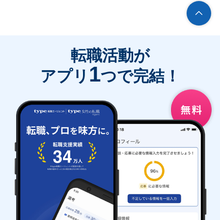
転職活動が
1
アプリ
つで完結！