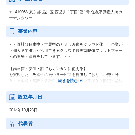
〒1410033 東京都 品川区 西品川 1丁目1番1号 住友不動産大崎ガ
ーデンタワー
事業内容
～～同社は日本中・世界中のカメラ映像をクラウド化し、企業か
ら個人まで誰もが活用できるクラウド録画型映像プラットフォー
ムの開発・運営をしています。～～
【高画質・安価・誰でもカンタンに使える】
を実現した、先進性の高いサービスを提供しており、小売・外
食・不動産・建設・各種自治体など、幅広い業界から防犯・監視
に留まらず、人手不足対策・マーケティング活用・業務効率化推
進など様々な用途で使用されています。
設立年月日
2014年10月23日
代表者