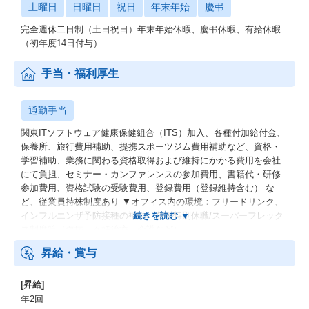
土曜日
日曜日
祝日
年末年始
慶弔
完全週休二日制（土日祝日）年末年始休暇、慶弔休暇、有給休暇
（初年度14日付与）
手当・福利厚生
通勤手当
関東ITソフトウェア健康保健組合（ITS）加入、各種付加給付金、
保養所、旅行費用補助、提携スポーツジム費用補助など、資格・
学習補助、業務に関わる資格取得および維持にかかる費用を会社
にて負担、セミナー・カンファレンスの参加費用、書籍代・研修
参加費用、資格試験の受験費用、登録費用（登録維持含む） な
ど、従業員持株制度あり ▼オフィス内の環境：フリードリンク、
インフルエンザ予防接種の補助、各種特別休職/スーパーフレック
ス制度等（傷病、不妊治療、介護など）
昇給・賞与
[昇給]
年2回