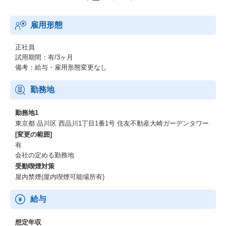
Tデバイスと直接通信する開発など、自社サービスならではの幅広
いスキルが身につきます
雇用形態
■UI設計・UX改善の知見を深めることができます
専任デザイナーと共に「より使いやすいUI、ユーザー課題を解決
正社員
するUX」について議論しながら、即応性や可用性などの技術的な
試用期間：有/3ヶ月
チャレンジと両立させながらUI/UX開発を進める経験ができます
備考：給与・雇用形態変更なし
Figmaを始めとした各種デザインツールでデザイナーとのコミュニ
ケーションを行います
勤務地
■様々な技術領域に触れ、エンジニアとして総合的にスキルアップ
勤務地1
できます
東京都 品川区 西品川1丁目1番1号 住友不動産大崎ガーデンタワー
IPカメラ組込みソフトウェア、AI・画像処理、データエンジニア
[変更の範囲]
リング、クラウドインフラ、Webアプリ開発のチームが部門に存
有
在し、それぞれにエキスパートを揃えているため、様々な技術や
会社の定める勤務地
専門家と直に触れられる環境があります
受動喫煙対策
iOS/Android開発エンジニアはひとつのモバイルチームとして活動
屋内禁煙(屋内喫煙可能場所有)
し、それぞれのプラットフォームに同じ目的のアプリをリリース
します。チーム同士は積極的に技術情報の交換や開発に関わるコ
ミュニケーションを行っています
給与
想定年収