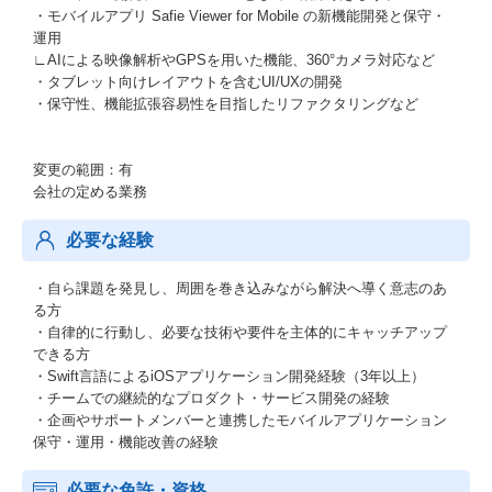
・モバイルアプリ Safie Viewer for Mobile の新機能開発と保守・
運用
∟AIによる映像解析やGPSを用いた機能、360°カメラ対応など
・タブレット向けレイアウトを含むUI/UXの開発
・保守性、機能拡張容易性を目指したリファクタリングなど
変更の範囲：有
会社の定める業務
必要な経験
・自ら課題を発見し、周囲を巻き込みながら解決へ導く意志のあ
る方
・自律的に行動し、必要な技術や要件を主体的にキャッチアップ
できる方
・Swift言語によるiOSアプリケーション開発経験（3年以上）
・チームでの継続的なプロダクト・サービス開発の経験
・企画やサポートメンバーと連携したモバイルアプリケーション
保守・運用・機能改善の経験
必要な免許・資格