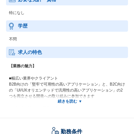
特になし
学歴
不問
求人の特色
【業務の魅力】
■幅広い業界やクライアント
B2B向けの「堅牢で可用性の高いアプリケーション」と、B2C向け
の「UI/UXオリエンテッドで汎用性の高いアプリケーション」の2
つを両立させる開発への取り組みに参加できます
■自社プロダクトの開発に携われます
開発した製品は、全て自社のサービスやプロダクト及び先行開発
に利用されるため、「ユーザーの声」と「自身の考えや技術」を
直に投影できる環境があります
勤務条件
動画ストリーミングに関わるプロトコル・コーデックの知識や、Io