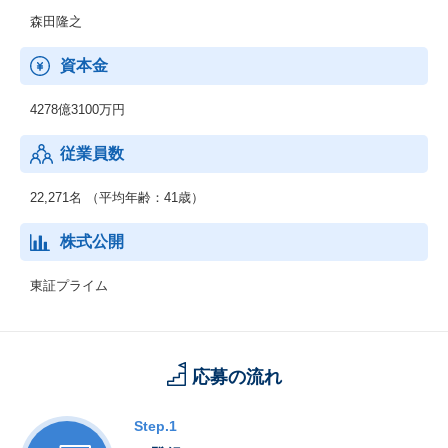
リューチェーン全体で新たな価値を生み出します。
森田隆之
◆ネットワークサービス事業
資本金
通信事業者向けに、ネットワーク構築に必要な機器や運用管理の
ための基盤システム、運用サービスなどを提供しています。さら
4278億3100万円
に、IoT/5G時代に向けてネットワークへのニーズが多様化する
中、テレコムキャリア市場で培ったネットワークの強みをサービ
従業員数
スプロバイダや製造業、流通・サービス業、自治体などの市場に
展開していきます。
22,271名 （平均年齢：41歳）
◆グローバル事業
海外市場を対象として、セーファーシティ（パブリックセーフテ
株式公開
ィ、デジタル・ガバメント、デジタル・ファイナンス）、サービ
スプロバイダ向けソフトウェア・サービス、海洋システムなどを
東証プライム
提供しています。AI、IoT関連の先端技術を活用し、安全・安心で
効率・公平な都市の実現をはじめとする社会課題の解決に貢献し
ていきます。
応募の流れ
Step.1