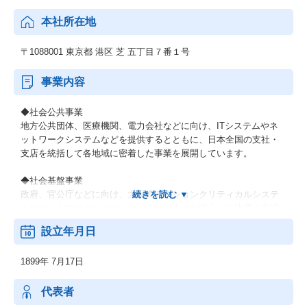
本社所在地
〒1088001 東京都 港区 芝 五丁目７番１号
事業内容
◆社会公共事業
地方公共団体、医療機関、電力会社などに向け、ITシステムやネ
ットワークシステムなどを提供するとともに、日本全国の支社・
支店を統括して各地域に密着した事業を展開しています。
◆社会基盤事業
政府、官公庁などに向け、大規模ミッションクリティカルシステ
ムやネットワークシステムといった、人々が安心して快適に生活
できるための社会インフラを提供しています。
設立年月日
◆エンタープライズ事業
1899年 7月17日
製造業、流通・サービス業、金融業などの民需向けにITソリュー
ションを提供し、お客さまの新サービス立ち上げなどに貢献して
います。最先端のデジタル技術を活用し、お客さまとの共創を通
代表者
じて、人やモノ、プロセスを企業・産業の枠を超えてつなぎ、バ