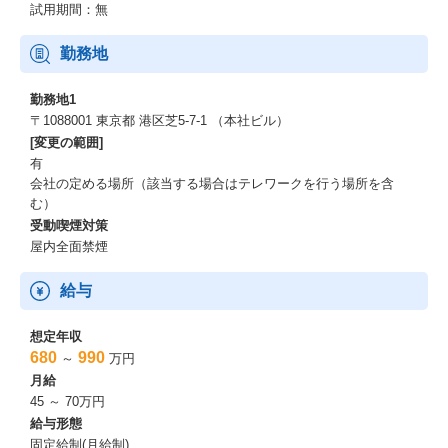
試用期間：無
勤務地
勤務地1
〒1088001 東京都 港区芝5-7-1 （本社ビル）
[変更の範囲]
有
会社の定める場所（該当する場合はテレワークを行う場所を含
む）
受動喫煙対策
屋内全面禁煙
給与
想定年収
680
990
～
万円
月給
45 ～ 70万円
給与形態
固定給制(月給制)