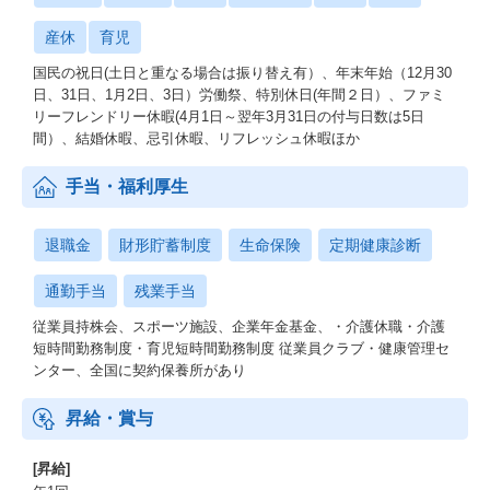
産休
育児
国民の祝日(土日と重なる場合は振り替え有）、年末年始（12月30
日、31日、1月2日、3日）労働祭、特別休日(年間２日）、ファミ
リーフレンドリー休暇(4月1日～翌年3月31日の付与日数は5日
間）、結婚休暇、忌引休暇、リフレッシュ休暇ほか
手当・福利厚生
退職金
財形貯蓄制度
生命保険
定期健康診断
通勤手当
残業手当
従業員持株会、スポーツ施設、企業年金基金、・介護休職・介護
短時間勤務制度・育児短時間勤務制度 従業員クラブ・健康管理セ
ンター、全国に契約保養所があり
昇給・賞与
[昇給]