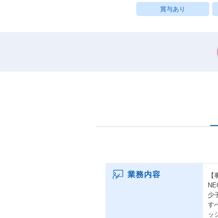
賞与あり
業務内容
【
N
少
す
ッ