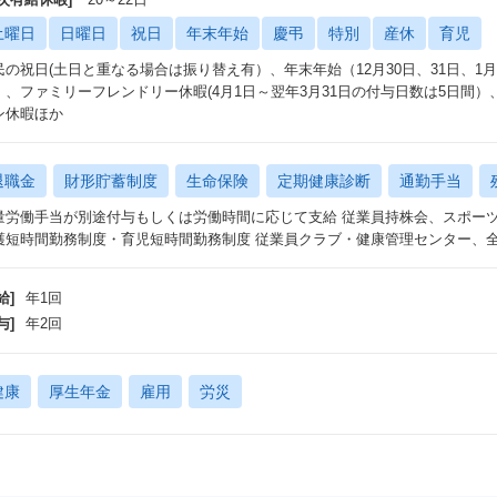
土曜日
日曜日
祝日
年末年始
慶弔
特別
産休
育児
民の祝日(土日と重なる場合は振り替え有）、年末年始（12月30日、31日、1
）、ファミリーフレンドリー休暇(4月1日～翌年3月31日の付与日数は5日間
ン休暇ほか
退職金
財形貯蓄制度
生命保険
定期健康診断
通勤手当
量労働手当が別途付与もしくは労働時間に応じて支給 従業員持株会、スポー
護短時間勤務制度・育児短時間勤務制度 従業員クラブ・健康管理センター、
給]
年1回
与]
年2回
健康
厚生年金
雇用
労災