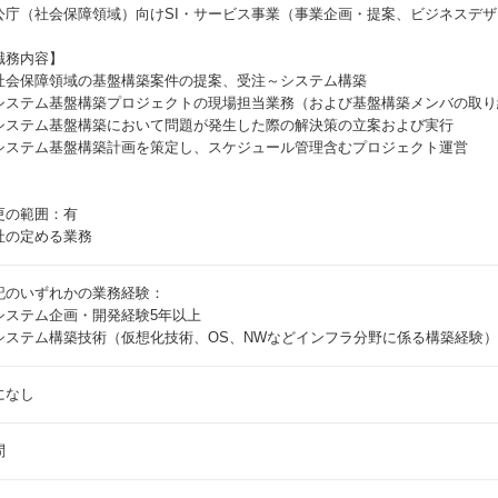
公庁（社会保障領域）向けSI・サービス事業（事業企画・提案、ビジネスデ
職務内容】
社会保障領域の基盤構築案件の提案、受注～システム構築
システム基盤構築プロジェクトの現場担当業務（および基盤構築メンバの取り
システム基盤構築において問題が発生した際の解決策の立案および実行
システム基盤構築計画を策定し、スケジュール管理含むプロジェクト運営
更の範囲：有
社の定める業務
記のいずれかの業務経験：
システム企画・開発経験5年以上
システム構築技術（仮想化技術、OS、NWなどインフラ分野に係る構築経験）
になし
問