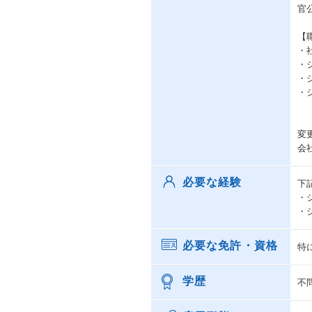
官
【
・
・
・
・
変
会
必要な経験
下
・
・
必要な免許・資格
特
学歴
不