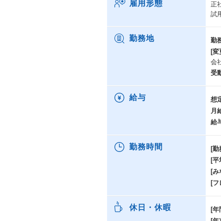
雇用形態
正
試
勤務地
勤
[変
会
受
給与
想
月
給
勤務時間
[勤
[
[み
[
休日・休暇
[年
[