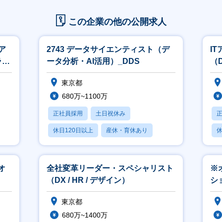
この企業の他の公開求人
ア
2743 データサイエンティスト（デ
I
ライ
ータ分析・AI活用）_DDS
（D
東京都
680万~1100万
正社員採用
土日祝休み
休日120日以上
産休・育休あり
休
月残業20時間以内
月
オ
全社変革リーダー・スペシャリスト
※
（DX / HR / デザイン）
シ
東京都
680万~1400万