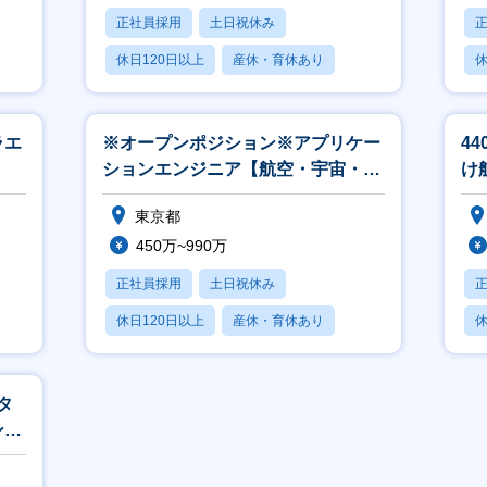
正社員採用
土日祝休み
休日120日以上
産休・育休あり
休
月残業20時間以内
月
ラエ
※オープンポジション※アプリケー
4
ションエンジニア【航空・宇宙・防
け
衛】
発
東京都
450万~990万
正社員採用
土日祝休み
休日120日以上
産休・育休あり
休
月残業20時間以内
月
タ
ンド