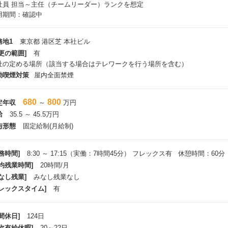
社員
担当～主任（チームリーダー）ランクを想定
用期間：確認中
務地1
東京都 港区芝 本社ビル
更の範囲]
有
社の定める場所（該当する場合はテレワークを行う場所を含む）
動喫煙対策
屋内全面禁煙
680
800
定年収
～
万円
給
35.5 ～ 45.5万円
与形態
固定給制(月給制)
務時間]
8:30 ～ 17:15（実働：7時間45分） フレックス有 休憩時間：60分
平均残業時間]
20時間/月
なし残業]
みなし残業なし
フレックスタイム]
有
間休日]
124日
年次有給休暇]
20～22日