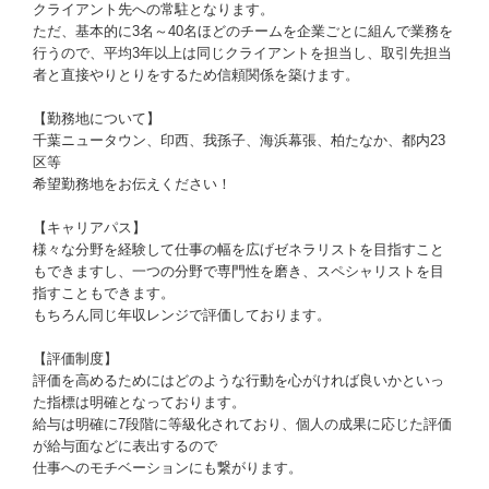
クライアント先への常駐となります。
ただ、基本的に3名～40名ほどのチームを企業ごとに組んで業務を
行うので、平均3年以上は同じクライアントを担当し、取引先担当
者と直接やりとりをするため信頼関係を築けます。
【勤務地について】
千葉ニュータウン、印西、我孫子、海浜幕張、柏たなか、都内23
区等
希望勤務地をお伝えください！
【キャリアパス】
様々な分野を経験して仕事の幅を広げゼネラリストを目指すこと
もできますし、一つの分野で専門性を磨き、スペシャリストを目
指すこともできます。
もちろん同じ年収レンジで評価しております。
【評価制度】
評価を高めるためにはどのような行動を心がければ良いかといっ
た指標は明確となっております。
給与は明確に7段階に等級化されており、個人の成果に応じた評価
が給与面などに表出するので
仕事へのモチベーションにも繋がります。