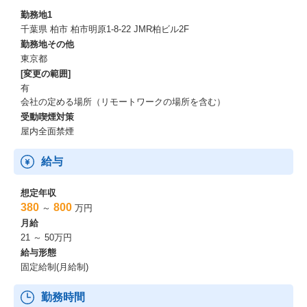
そのため、テクノプロ・IT社では、ソリューションビジネスなど
勤務地1
新たな事業展開にも力を入れはじめています。
千葉県 柏市 柏市明原1-8-22 JMR柏ビル2F
https://news.mynavi.jp/techplus/kikaku/20230614-2696748/
勤務地その他
東京都
[変更の範囲]
有
会社の定める場所（リモートワークの場所を含む）
受動喫煙対策
屋内全面禁煙
給与
想定年収
380
800
～
万円
月給
21 ～ 50万円
給与形態
固定給制(月給制)
勤務時間