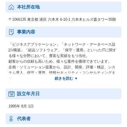
本社所在地
〒1066135 東京都 港区 六本木 6-10-1 六本木ヒルズ森タワー35階
事業内容
「ビジネスアプリケーション」「ネットワーク・データベース設
計/構築」「組込ソフトウェア」「保守・運用」といったITに関す
る様々な分野において、豊富な実績をもつ当社。
顧客からの信頼も高いため、様々な案件を獲得できています。
企画・ソリューション提案から、設計、開発、評価・検証、シス
テム導入、保守・運用、情報セキュリティ・コンサルティングま
で
IT技術に関わるトータルサポートを行っています。
また、開発プロセスで蓄積したノウハウをお客様と共有し、
設立年月日
新しいビジネスを創造する役割を果たしているのも当社の特徴の
ひとつです。
1995年 8月 1日
当社は、いつもお客様のご要望にお応し、
最高の答えをご提供することを最優先に考え、行動しています。
また、エンジニアが自分自身を進化させる環境を豊富にご用意し
代表者
ています。