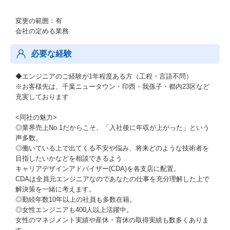
変更の範囲：有
会社の定める業務
必要な経験
◆エンジニアのご経験が1年程度ある方（工程・言語不問）
※お客様先は、千葉ニュータウン・印西・我孫子・都内23区など
充実しております
<同社の魅力>
◎業界売上No.1だからこそ、「入社後に年収が上がった」という
声多数。
◎働いている上で出てくる不安や悩み、将来どのような技術者を
目指したいかなどを相談できるよう
キャリアデザインアドバイザー(CDA)を各支店に配置。
CDAは全員元エンジニアなのであなたの仕事を充分理解した上で
解決策を一緒に考えます。
◎勤続年数10年以上の社員も多数在籍。
◎女性エンジニアも400人以上活躍中。
女性のマネジメント実績や産休・育休の取得実績も数多くありま