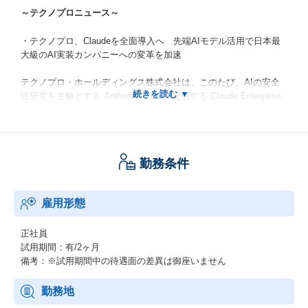
～テクノプロニュース～
・テクノプロ、Claudeを全面導入へ 先端AIモデル活用で日本最
大級のAI実装カンパニーへの変革を加速
テクノプロ・ホールディングス株式会社は、このたび、AIの安全
性研究を主軸とする Anthropic PBCが提供する Claude Enterprise
をテクノプロ・グループが包括的に導入するライセンス契約を締
結しました。
本契約は、テクノプロが掲げる『日本最大級のAI実装カンパニ
ー』へのビジョン実現を力強く後押しするものです。
勤務条件
https://prtimes.jp/main/html/rd/p/000000006.000177691.html
雇用形態
・テクノプロ・ITだからこそ描けるエンジニアのキャリア像
2万人を超える技術者・研究者を擁するテクノプロ・グループ。こ
正社員
のうちIT領域を担うのが、テクノプロ・IT社。
試用期間：有/2ヶ月
全国31拠点で5000名以上のITエンジニアが活躍しており、あらゆ
備考：※試用期間中の待遇面の差異は御座いません
る業界・技術領域に対応している。
近年、IT業界では人材不足が叫ばれており、技術者派遣をコア事
勤務地
業とする同社としても大きな課題の1つとなっている。