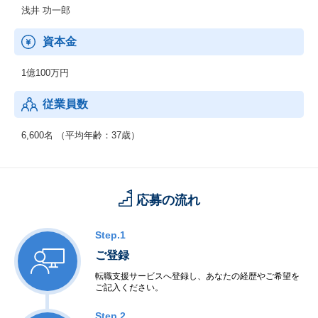
ぜひ弊社で「市場価値の高いエンジニア」に成長していきません
浅井 功一郎
か。
資本金
1億100万円
従業員数
6,600名 （平均年齢：37歳）
応募の流れ
Step.1
ご登録
転職支援サービスへ登録し、あなたの経歴やご希望を
ご記入ください。
Step.2