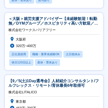
産休・育休あり
賞与あり
＜大阪＞就労支援アドバイザー【未経験歓迎！転勤
無／DYMグループ／ホスピタリティ高い方歓迎／土
日祝】
株式会社ワークスバリアフリー
大阪府
320万~400万
正社員採用
職種・業界未経験OK
土日祝休み
休日120日以上
産休・育休あり
【9／5(土)1Day選考会】人材紹介コンサルタント/フ
ルフレックス・リモート/育休最長6年取得可
株式会社LITALICO
東京都