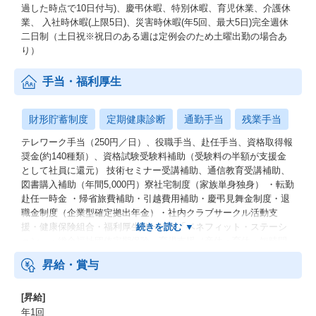
過した時点で10日付与)、慶弔休暇、特別休暇、育児休業、介護休
業、 入社時休暇(上限5日)、災害時休暇(年5回、最大5日)完全週休
二日制（土日祝※祝日のある週は定例会のため土曜出勤の場合あ
り）
手当・福利厚生
財形貯蓄制度
定期健康診断
通勤手当
残業手当
テレワーク手当（250円／日）、役職手当、赴任手当、資格取得報
奨金(約140種類）、資格試験受験料補助（受験料の半額が支援金
として社員に還元） 技術セミナー受講補助、通信教育受講補助、
図書購入補助（年間5,000円）寮社宅制度（家族単身独身） ・転勤
赴任一時金 ・帰省旅費補助・引越費用補助・慶弔見舞金制度・退
職金制度（企業型確定拠出年金）・社内クラブサークル活動支
援・健康保険組合・福利厚生サービス「ベネフィット・ステーシ
ョン」・総合福祉団体定期保険 育児支援（産休・育休・短時間
勤務制度）
昇給・賞与
[昇給]
年1回