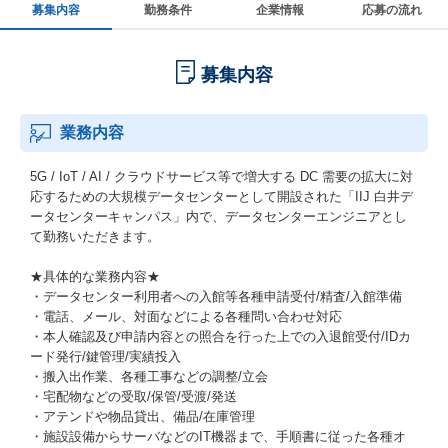
募集内容
勤務条件
企業情報
応募の流れ
募集内容
業務内容
5G / IoT / AI / クラウドサービス等で増大する DC 需要の拡大に対
応するための大規模データセンターとして開設された「IIJ 白井デ
ータセンターキャンパス」内で、データセンターエンジニアとし
て勤務いただきます。
★具体的な業務内容★
・データセンター利用者への入館等各種申請受付/精査/入館準備
・電話、メール、対面などによる各種問い合わせ対応
・本人確認及び申請内容との照合を行った上での入退館受付/IDカ
ード発行/鍵管理/実績投入
・搬入出作業、各種工事などの調整/立会
・宅配物などの受取/保管/受渡/発送
・アテンドや物品貸出、備品/在庫管理
・施設設備からサーバなどのIT機器まで、手順書に従った各種オ