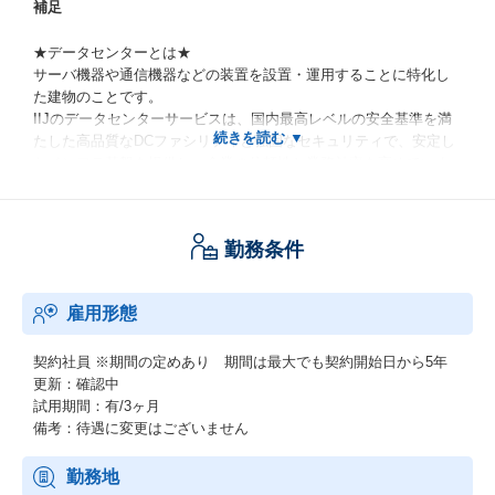
補足
★データセンターとは★
サーバ機器や通信機器などの装置を設置・運用することに特化し
た建物のことです。
IIJのデータセンターサービスは、国内最高レベルの安全基準を満
たした高品質なDCファシリティと強固なセキュリティで、安定し
たインフラ基盤を提供し、企業の信頼性と業務効率を高めていま
す。
★こんな方にピッタリ！★
勤務条件
ITインフラの最も基盤となる知識を身に付けられるため、未経験
からITに挑戦したい・基礎から学びたい方に最適です。
雇用形態
契約社員
※期間の定めあり 期間は最大でも契約開始日から5年
更新：確認中
試用期間：有/3ヶ月
備考：待遇に変更はございません
勤務地