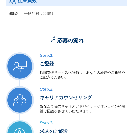
従業員数
ン】を全て備えた、高品質のデータセンターサービス
◆顧客支援：
908名 （平均年齢：33歳）
・Patch Careサービス
・ITロジスティックス
・仮想化テクノロジーによる企業向けホスティングサービス
応募の流れ
Step.1
ご登録
転職支援サービスへ登録し、あなたの経歴やご希望を
ご記入ください。
Step.2
キャリアカウンセリング
あなた専任のキャリアアドバイザーがオンラインや電
話で面談をさせていただきます。
Step.3
求人のご紹介