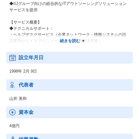
◆IIJグループ向けの総合的なITアウトソーシングソリューション
サービスを提供
【サービス概要】
◆テクニカルサポート：
・ヘルプデスクサービス（企業ネットワーク・情報システムの設
定案内からトラブルシュートなどの問題解決支援）
・コンタクトセンターサービス（サポートセンターにおけるエン
ドユーザー対応のアプリケーション設定、問題解決支援）
設立年月日
・マーケティングコールサービス（BtoB, Cを問わず、お客様に対
してアウトバウンドコールを中心にマーケティングを展開）
1998年 2月 9日
◆運用・監視：
・ネットワーク監視サービス
代表者
・ネットワーク運用保守サービス
・お客様専用のWebポータルサイトをご用意し、システムの稼働
山井 美和
状態を視覚的に把握しやすいレポートを自動作成
・お客様のシステム障害時にサービスへの影響を最小限に抑える
資本金
ため、アラート検知時の一次作業の代行
4億円
◆データセンター：
・【立地】【建物】【設備】【セキュリティ】【オペレーショ