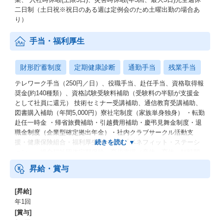
二日制（土日祝※祝日のある週は定例会のため土曜出勤の場合あ
り）
手当・福利厚生
財形貯蓄制度
定期健康診断
通勤手当
残業手当
テレワーク手当（250円／日）、役職手当、赴任手当、資格取得報
奨金(約140種類）、資格試験受験料補助（受験料の半額が支援金
として社員に還元） 技術セミナー受講補助、通信教育受講補助、
図書購入補助（年間5,000円）寮社宅制度（家族単身独身） ・転勤
赴任一時金 ・帰省旅費補助・引越費用補助・慶弔見舞金制度・退
職金制度（企業型確定拠出年金）・社内クラブサークル活動支
援・健康保険組合・福利厚生サービス「ベネフィット・ステーシ
ョン」・総合福祉団体定期保険 育児支援（産休・育休・短時間
勤務制度）
昇給・賞与
[昇給]
年1回
[賞与]