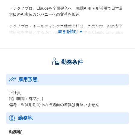
・テクノプロ、Claudeを全面導入へ 先端AIモデル活用で日本最
大級のAI実装カンパニーへの変革を加速
テクノプロ・ホールディングス株式会社は、このたび、AIの安全
性研究を主軸とする Anthropic PBCが提供する Claude Enterprise
をテクノプロ・グループが包括的に導入するライセンス契約を締
結しました。
本契約は、テクノプロが掲げる『日本最大級のAI実装カンパニ
ー』へのビジョン実現を力強く後押しするものです。
勤務条件
https://prtimes.jp/main/html/rd/p/000000006.000177691.html
雇用形態
・テクノプロ・ITだからこそ描けるエンジニアのキャリア像
2万人を超える技術者・研究者を擁するテクノプロ・グループ。こ
正社員
のうちIT領域を担うのが、テクノプロ・IT社。
試用期間：有/2ヶ月
全国31拠点で5000名以上のITエンジニアが活躍しており、あらゆ
備考：※試用期間中の待遇面の差異は御座いません
る業界・技術領域に対応している。
近年、IT業界では人材不足が叫ばれており、技術者派遣をコア事
勤務地
業とする同社としても大きな課題の1つとなっている。
そのため、テクノプロ・IT社では、ソリューションビジネスなど
勤務地1
新たな事業展開にも力を入れはじめています。