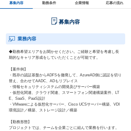
募集内容
勤務条件
企業情報
応募の流れ
募集内容
業務内容
◆勤務希望エリアをお聞かせください。ご経験と希望を考慮し長
期的なキャリア形成をしていただくことが可能です。
【案件例】
・既存の認証基盤からADFSを撤廃して、AzureAD側に認証を切り
替え、合わせてAADC、ADもリプレイス
・情報セキュリティシステムの開発及びサーバー構築
・仮想化関連、クラウド関連、スマートフォン関連構築案件、LT
E、SaaS、PaaS設計
・VMwareによる仮想化サーバー、Cisco UCSサーバー構築、VDI
環境設計／構築、ストレージ設計／構築
【勤務形態】
プロジェクトでは、チームを企業ごとに組んで業務を行います。