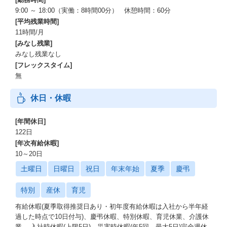
9:00 ～ 18:00（実働：8時間00分） 休憩時間：60分
[平均残業時間]
11時間/月
[みなし残業]
みなし残業なし
[フレックスタイム]
無
休日・休暇
[年間休日]
122日
[年次有給休暇]
10～20日
土曜日
日曜日
祝日
年末年始
夏季
慶弔
特別
産休
育児
有給休暇(夏季取得推奨日あり・初年度有給休暇は入社から半年経
過した時点で10日付与)、慶弔休暇、特別休暇、育児休業、介護休
業、 入社時休暇(上限5日)、災害時休暇(年5回、最大5日)完全週休