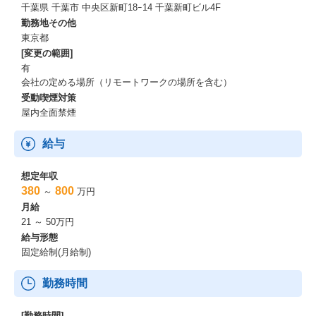
千葉県 千葉市 中央区新町18ｰ14 千葉新町ビル4F
https://news.mynavi.jp/techplus/kikaku/20230614-2696748/
勤務地その他
東京都
[変更の範囲]
有
会社の定める場所（リモートワークの場所を含む）
受動喫煙対策
屋内全面禁煙
給与
想定年収
380
800
～
万円
月給
21 ～ 50万円
給与形態
固定給制(月給制)
勤務時間
[勤務時間]