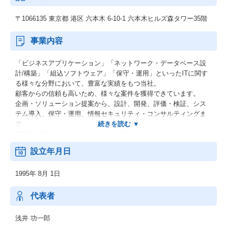
〒1066135 東京都 港区 六本木 6-10-1 六本木ヒルズ森タワー35階
事業内容
「ビジネスアプリケーション」「ネットワーク・データベース設
計/構築」「組込ソフトウェア」「保守・運用」といったITに関す
る様々な分野において、豊富な実績をもつ当社。
顧客からの信頼も高いため、様々な案件を獲得できています。
企画・ソリューション提案から、設計、開発、評価・検証、シス
テム導入、保守・運用、情報セキュリティ・コンサルティングま
で
IT技術に関わるトータルサポートを行っています。
また、開発プロセスで蓄積したノウハウをお客様と共有し、
設立年月日
新しいビジネスを創造する役割を果たしているのも当社の特徴の
ひとつです。
1995年 8月 1日
当社は、いつもお客様のご要望にお応し、
最高の答えをご提供することを最優先に考え、行動しています。
また、エンジニアが自分自身を進化させる環境を豊富にご用意し
代表者
ています。
ぜひ弊社で「市場価値の高いエンジニア」に成長していきません
浅井 功一郎
か。