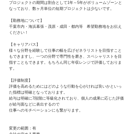
プロジェクトの期間は割合として1年～5年がボリュームゾーンと
なっており、数ヶ月単位の短期プロジェクトは少ないです。
【勤務地について】
千葉市内・海浜幕張・茂原・成田・都内等 希望勤務地をお伝え
ください！
【キャリアパス】
様々な分野を経験して仕事の幅を広げゼネラリストを目指すこと
もできますし、一つの分野で専門性を磨き、スペシャリストを目
指すこともできます。もちろん同じ年収レンジで評価しておりま
す。
【評価制度】
評価を高めるためにはどのような行動を心がければ良いかといっ
た指標は明確となっております。
給与は明確に7段階に等級化されており、個人の成果に応じた評価
が給与面などに表出するので
仕事へのモチベーションにも繋がります。
変更の範囲：有