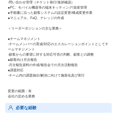
-問い合わせ管理（チケット発行/進捗確認）
●PC、モバイル機器等の端末キッティング/資産管理
●手順書に沿った顧客システムの設定変更/構成変更作業
●マニュアル、FaQ、ナレッジの作成
＜リーダーポジションの主な業務＞
●チームマネジメント
-チームメンバーの育成/対応のエスカレーションポイントとしてチ
ームマネジメント
-顧客からの要望に対する対応可否の判断、顧客との調整
●顧客向け月次報告
-月次報告資料の作成/報告会での月次活動報告
●課題対応
-チーム内の課題抽出/解決に向けて施策化及び実行
変更の範囲：有
会社の定める業務
必要な経験