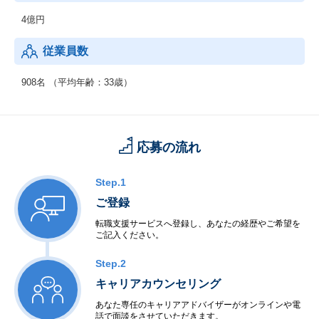
4億円
◆データセンター：
・【立地】【建物】【設備】【セキュリティ】【オペレーショ
従業員数
ン】を全て備えた、高品質のデータセンターサービス
◆顧客支援：
908名 （平均年齢：33歳）
・Patch Careサービス
・ITロジスティックス
・仮想化テクノロジーによる企業向けホスティングサービス
応募の流れ
Step.1
ご登録
転職支援サービスへ登録し、あなたの経歴やご希望を
ご記入ください。
Step.2
キャリアカウンセリング
あなた専任のキャリアアドバイザーがオンラインや電
話で面談をさせていただきます。