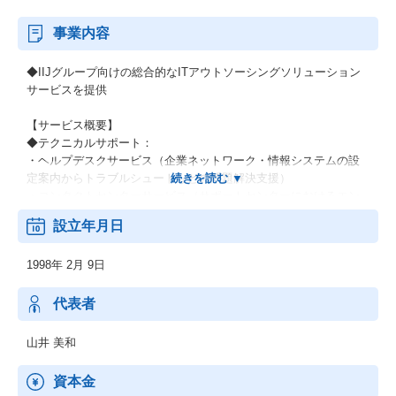
事業内容
◆IIJグループ向けの総合的なITアウトソーシングソリューション
サービスを提供
【サービス概要】
◆テクニカルサポート：
・ヘルプデスクサービス（企業ネットワーク・情報システムの設
定案内からトラブルシュートなどの問題解決支援）
・コンタクトセンターサービス（サポートセンターにおけるエン
ドユーザー対応のアプリケーション設定、問題解決支援）
設立年月日
・マーケティングコールサービス（BtoB, Cを問わず、お客様に対
してアウトバウンドコールを中心にマーケティングを展開）
1998年 2月 9日
◆運用・監視：
・ネットワーク監視サービス
代表者
・ネットワーク運用保守サービス
・お客様専用のWebポータルサイトをご用意し、システムの稼働
山井 美和
状態を視覚的に把握しやすいレポートを自動作成
・お客様のシステム障害時にサービスへの影響を最小限に抑える
資本金
ため、アラート検知時の一次作業の代行