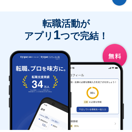
転職活動が
1
アプリ
つで完結！