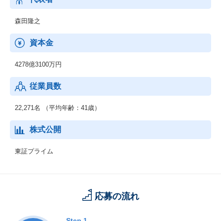
じて、人やモノ、プロセスを企業・産業の枠を超えてつなぎ、バ
リューチェーン全体で新たな価値を生み出します。
森田隆之
◆ネットワークサービス事業
資本金
通信事業者向けに、ネットワーク構築に必要な機器や運用管理の
ための基盤システム、運用サービスなどを提供しています。さら
4278億3100万円
に、IoT/5G時代に向けてネットワークへのニーズが多様化する
中、テレコムキャリア市場で培ったネットワークの強みをサービ
従業員数
スプロバイダや製造業、流通・サービス業、自治体などの市場に
展開していきます。
22,271名 （平均年齢：41歳）
◆グローバル事業
海外市場を対象として、セーファーシティ（パブリックセーフテ
株式公開
ィ、デジタル・ガバメント、デジタル・ファイナンス）、サービ
スプロバイダ向けソフトウェア・サービス、海洋システムなどを
東証プライム
提供しています。AI、IoT関連の先端技術を活用し、安全・安心で
効率・公平な都市の実現をはじめとする社会課題の解決に貢献し
ていきます。
応募の流れ
Step.1