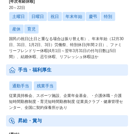
[年次有給休暇]
20～22日
土曜日
日曜日
祝日
年末年始
慶弔
特別
産休
育児
国民の祝日(土日と重なる場合は振り替え有）、年末年始（12月30
日、31日、1月2日、3日）労働祭、特別休日(年間２日）、ファミ
リーフレンドリー休暇(4月1日～翌年3月31日の付与日数は5日
間）、結婚休暇、忌引休暇、リフレッシュ休暇ほか
手当・福利厚生
通勤手当
残業手当
従業員持株会、スポーツ施設、企業年金基金、・介護休職・介護
短時間勤務制度・育児短時間勤務制度 従業員クラブ・健康管理セ
ンター、全国に契約保養所があり
昇給・賞与