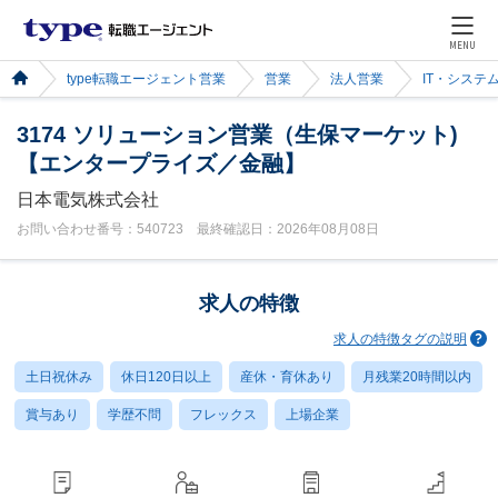
MENU
type転職エージェント営業
営業
法人営業
IT・システ
3174 ソリューション営業（生保マーケット)
【エンタープライズ／金融】
日本電気株式会社
お問い合わせ番号：540723 最終確認日：2026年08月08日
求人の特徴
求人の特徴タグの説明
土日祝休み
休日120日以上
産休・育休あり
月残業20時間以内
賞与あり
学歴不問
フレックス
上場企業