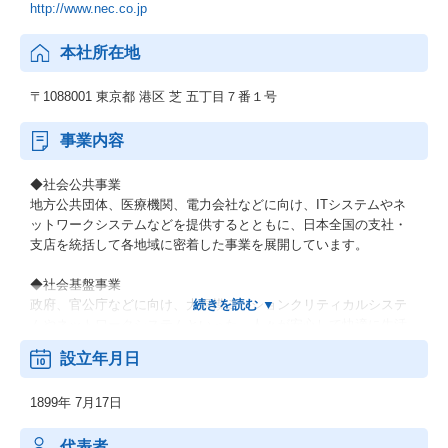
http://www.nec.co.jp
本社所在地
〒1088001 東京都 港区 芝 五丁目７番１号
事業内容
◆社会公共事業
地方公共団体、医療機関、電力会社などに向け、ITシステムやネ
ットワークシステムなどを提供するとともに、日本全国の支社・
支店を統括して各地域に密着した事業を展開しています。
◆社会基盤事業
政府、官公庁などに向け、大規模ミッションクリティカルシステ
ムやネットワークシステムといった、人々が安心して快適に生活
できるための社会インフラを提供しています。
設立年月日
◆エンタープライズ事業
1899年 7月17日
製造業、流通・サービス業、金融業などの民需向けにITソリュー
ションを提供し、お客さまの新サービス立ち上げなどに貢献して
います。最先端のデジタル技術を活用し、お客さまとの共創を通
代表者