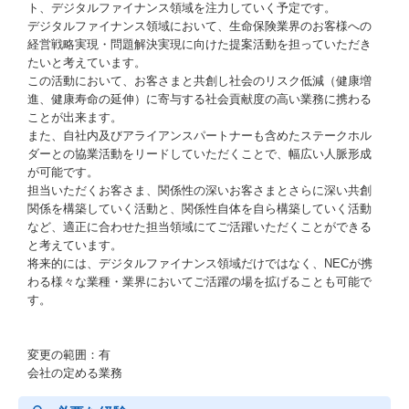
ト、デジタルファイナンス領域を注力していく予定です。
デジタルファイナンス領域において、生命保険業界のお客様への
経営戦略実現・問題解決実現に向けた提案活動を担っていただき
たいと考えています。
この活動において、お客さまと共創し社会のリスク低減（健康増
進、健康寿命の延伸）に寄与する社会貢献度の高い業務に携わる
ことが出来ます。
また、自社内及びアライアンスパートナーも含めたステークホル
ダーとの協業活動をリードしていただくことで、幅広い人脈形成
が可能です。
担当いただくお客さま、関係性の深いお客さまとさらに深い共創
関係を構築していく活動と、関係性自体を自ら構築していく活動
など、適正に合わせた担当領域にてご活躍いただくことができる
と考えています。
将来的には、デジタルファイナンス領域だけではなく、NECが携
わる様々な業種・業界においてご活躍の場を拡げることも可能で
す。
変更の範囲：有
会社の定める業務