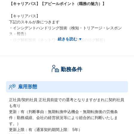
【キャリアパス】【アピールポイント（職務の魅力）】
【キャリアパス】
下記のスキルが身につきます
・インシデントハンドリング技術（検知・トリアージ・レスポン
ス・報告）
・ログ解析技術（ネットワーク/サーバ機器のログ解析）
・コンピュータフォレンジック技術（ハードディスク/メモリ解
析）
・マルウェア解析技術（ウイルスやボット等の静的/動的解析）
・サイバー攻撃やマルウェア感染とその対策に関わる専門知識
勤務条件
・サイバーインテリジェンス分析、予測スキル
・セキュリティ対策の立案、導入運用、評価の技術とノウハウ
雇用形態
【アピールポイント（職務の魅力）】
急速なグローバル展開を続ける当社において、SIerならではの広く
深い視点での業務経験がつめます
正社員/契約社員
正社員前提での選考となりますがまれに契約社員
も有り
更新：有（判断事由：無期転換申込機会・無期転換後の労働条
【教育制度及び資格補助】
件：勤務成績、会社の経営状況等により総合的に判断いたしま
す。）
ビジネス系・テクニカル系・グローバル系研修より役職や業務に
更新上限：有（通算契約期間上限: 5年）
応じて必要な研修を受講可能。