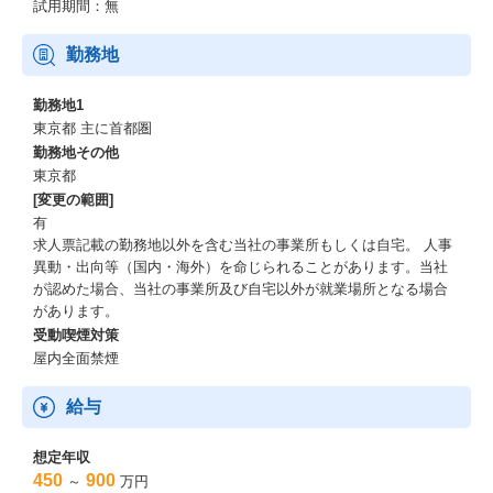
試用期間：無
資格取得支援、自己啓発支援（TOEIC会社負担等）あり。
経験者採用社員向けオンボーディングも拡大実施中
勤務地
勤務地1
東京都 主に首都圏
勤務地その他
東京都
[変更の範囲]
有
求人票記載の勤務地以外を含む当社の事業所もしくは自宅。 人事
異動・出向等（国内・海外）を命じられることがあります。当社
が認めた場合、当社の事業所及び自宅以外が就業場所となる場合
があります。
受動喫煙対策
屋内全面禁煙
給与
想定年収
450
900
～
万円