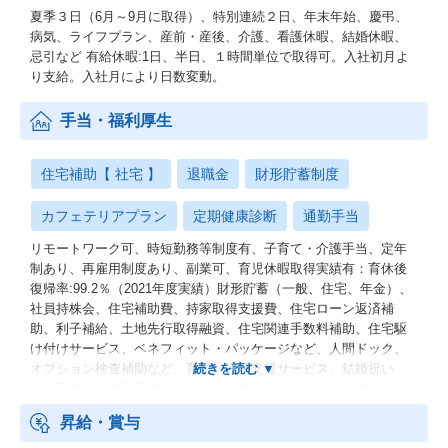
夏季３日（6月～9月に取得）、特別連続２日、年末年始、慶弔、
病気、ライフプラン、産前・産後、介護、看護休暇、結婚休暇、
忌引など 有給休暇:1日、半日、１時間単位で取得可。入社初月よ
り支給。入社月により日数変動。
手当・福利厚生
住宅補助【 社宅 】
退職金
財形貯蓄制度
カフェテリアプラン
定期健康診断
通勤手当
リモートワーク可、時短勤務等制度有、子育て・介護手当、定年
制あり、再雇用制度あり、副業可、育児休暇取得実績有：育休後
復帰率:99.2％（2021年度実績）財形貯蓄（一般、住宅、年金）、
社員持株会、住宅補助費、持家取得支援費、住宅ローン返済補
助、利子補給、土地先行取得融資、住宅関連手数料補助、住宅駆
け付けサービス、ベネフィット・パッケージなど、人間ドック、
オプション検査補助など、育児・介護支援サービス、結婚祝い
金、弔慰料、災害見舞金など、社員食堂、企業年金（企業年金基
金、確定拠出年金）、電気通信共済会(個人年金、遺児育英基金)
昇給・賞与