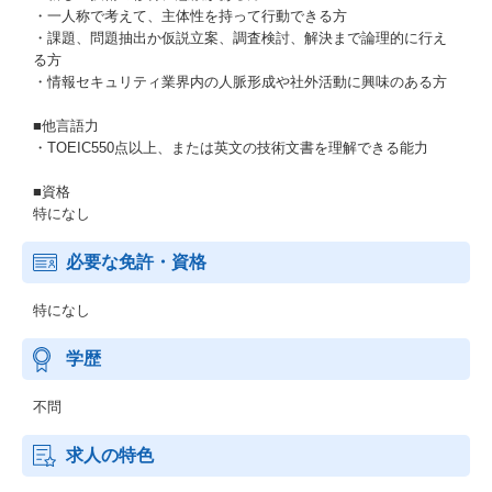
・一人称で考えて、主体性を持って行動できる方
・課題、問題抽出か仮説立案、調査検討、解決まで論理的に行え
る方
・情報セキュリティ業界内の人脈形成や社外活動に興味のある方
■他言語力
・TOEIC550点以上、または英文の技術文書を理解できる能力
■資格
特になし
必要な免許・資格
特になし
学歴
不問
求人の特色