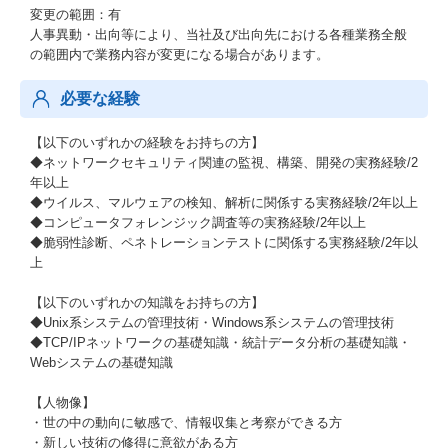
変更の範囲：有
人事異動・出向等により、当社及び出向先における各種業務全般
の範囲内で業務内容が変更になる場合があります。
必要な経験
【以下のいずれかの経験をお持ちの方】
◆ネットワークセキュリティ関連の監視、構築、開発の実務経験/2
年以上
◆ウイルス、マルウェアの検知、解析に関係する実務経験/2年以上
◆コンピュータフォレンジック調査等の実務経験/2年以上
◆脆弱性診断、ペネトレーションテストに関係する実務経験/2年以
上
【以下のいずれかの知識をお持ちの方】
◆Unix系システムの管理技術・Windows系システムの管理技術
◆TCP/IPネットワークの基礎知識・統計データ分析の基礎知識・
Webシステムの基礎知識
【人物像】
・世の中の動向に敏感で、情報収集と考察ができる方
・新しい技術の修得に意欲がある方