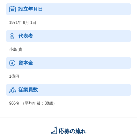
【セキュアビジネス事業】
設立年月日
セキュリティ分野で培った認証技術とシステム構築の知見を活か
し、安全・安心なビジネス環境づくりを支えます
1971年 8月 1日
【プロダクト】
自社開発認証ソリューション「SECUREMATRIX」
代表者
総合脅威管理ソリューション「SOPHOS」
小島 貴
資本金
1億円
従業員数
966名 （平均年齢：38歳）
応募の流れ