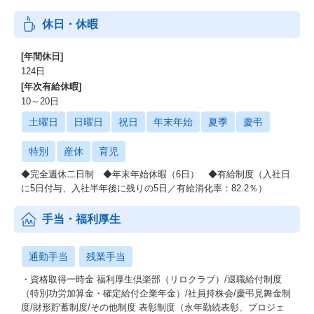
休日・休暇
[年間休日]
124日
[年次有給休暇]
10～20日
土曜日
日曜日
祝日
年末年始
夏季
慶弔
特別
産休
育児
◆完全週休二日制 ◆年末年始休暇（6日） ◆有給制度（入社日
に5日付与、入社半年後に残りの5日／有給消化率：82.2％）
手当・福利厚生
通勤手当
残業手当
・資格取得一時金 福利厚生倶楽部（リロクラブ）/退職給付制度
（特別功労加算金・確定給付企業年金）/社員持株会/慶弔見舞金制
度/財形貯蓄制度/その他制度 表彰制度（永年勤続表彰、プロジェ