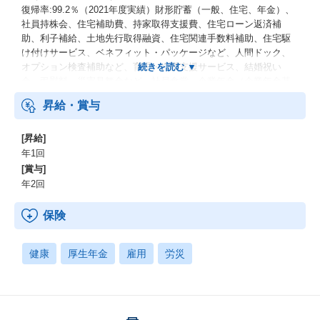
復帰率:99.2％（2021年度実績）財形貯蓄（一般、住宅、年金）、
社員持株会、住宅補助費、持家取得支援費、住宅ローン返済補
助、利子補給、土地先行取得融資、住宅関連手数料補助、住宅駆
け付けサービス、ベネフィット・パッケージなど、人間ドック、
オプション検査補助など、育児・介護支援サービス、結婚祝い
金、弔慰料、災害見舞金など、社員食堂、企業年金（企業年金基
金、確定拠出年金）、電気通信共済会(個人年金、遺児育英基金)
昇給・賞与
[昇給]
年1回
[賞与]
年2回
保険
健康
厚生年金
雇用
労災