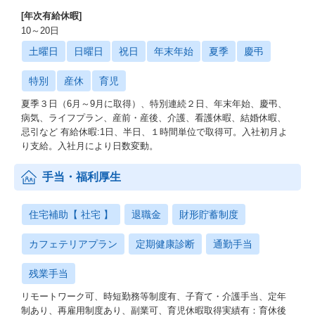
[年次有給休暇]
10～20日
土曜日
日曜日
祝日
年末年始
夏季
慶弔
特別
産休
育児
夏季３日（6月～9月に取得）、特別連続２日、年末年始、慶弔、
病気、ライフプラン、産前・産後、介護、看護休暇、結婚休暇、
忌引など 有給休暇:1日、半日、１時間単位で取得可。入社初月よ
り支給。入社月により日数変動。
手当・福利厚生
住宅補助【 社宅 】
退職金
財形貯蓄制度
カフェテリアプラン
定期健康診断
通勤手当
残業手当
リモートワーク可、時短勤務等制度有、子育て・介護手当、定年
制あり、再雇用制度あり、副業可、育児休暇取得実績有：育休後