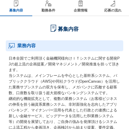
募集内容
勤務条件
企業情報
応募の流れ
募集内容
業務内容
日本全国でご利用頂く金融機関様向けＩＴシステムに関する開発P
Jの超上流の企画提案／開発マネジメント／開発推進を担って頂き
ます。
当システムは、メインフレームを中心とした基幹系システム、パ
ブリッククラウド（AWS)や同社クラウド(OpenCanvas）を活用し
た業務サブシステムの双方を保有し、メガバンクに匹敵する顧客
数、口座数を取り扱う超大規模なバンキングシステムです。
継続的な機能拡充として、複数の業務システム（お客様ビジネス
の伸長を担う融資系業務システム、非対面強化を志向したアプリ
バンキング、マイナンバー活用を代表とした行政との連携による
新しい金融サービス、ビッグデータを活用したBI業務システム
等）の開発を展望しており、ご自身の強みを発揮頂けるシステム
に上流工程から参画頂き、企画検討から始まり提案、要件定義、