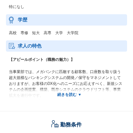
特になし
学歴
高校 専修 短大 高専 大学 大学院
求人の特色
【アピールポイント（職務の魅力）】
当事業部では、メガバンクに匹敵する顧客数、口座数を取り扱う
超大規模なバンキングシステムの開発／保守をマネジメントして
おりますが、お客様のDX化へのニーズにお応えすべく、新規シス
テムの企画提案、構築、既存システムのクラウドリフト等、事業
拡大を遂行中です。
これに伴い、パブリッククラウド基盤へのシフトが加速してお
り、マルチクラウドやハイブリッドクラウドを活用した新たな業
務システムを、今後のデジタル化の中核となる技術を用いて実現
して頂く人財を募集しております。
勤務条件
農業分野のユーザー様を中心としたバンキング利用者に対し、利
便性向上、高付加価値体験を提供していくことで、お客様の収益