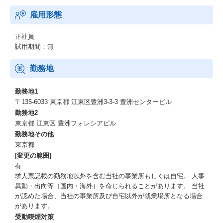
向上と農業や地域課題の解決に貢献するシステムの開発を目指し
雇用形態
て、ご活躍頂けます。
大規模な新規システムを構築していくシステム企画／開発マネジ
メント経験と、金融の中核を成すバンキングシステムに関する業
正社員
務知識の双方のスペシャリストへ成長できる実務機会があり、既
試用期間：無
存基幹系システムで良好な関係を構築しているお客様と実現する
システムの将来像を検討しながら、新しいシステムの提供に携わ
勤務地
ることができます。
現在は上流工程の企画フェーズにあり、お客様への新規サービス
勤務地1
／新規製品のご提案、ご意見交換を通して、提供業務機能／実装
〒135-6033 東京都 江東区豊洲3-3-3 豊洲センタービル
仕様を決定していくシステム企画から開発に至る一貫した業務機
勤務地2
能開発機会に参画頂くことが可能です。
東京都 江東区 豊洲フォレシアビル
金融システム全体像を把握しながらクラウドを活用した新規大規
勤務地その他
模業務システムのシステム企画／開発マネジメントを実現してい
東京都
く、チャレンジングでやりがいのある業務に参画頂きながら、市
[変更の範囲]
場価値の高いプロフェッショナルなプロジェクトマネージャーと
して、またはIT業務コンサルタント人財としてご自身の成長を実
有
感頂けるものと確信しております。
求人票記載の勤務地以外を含む当社の事業所もしくは自宅。 人事
異動・出向等（国内・海外）を命じられることがあります。 当社
が認めた場合、当社の事業所及び自宅以外が就業場所となる場合
【教育制度及び資格補助】
があります。
受動喫煙対策
ビジネス系・テクニカル系・グローバル系研修より役職や業務に