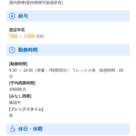
応じて必要な研修を受講可能。
屋内禁煙(屋内喫煙可能場所有)
資格取得支援、自己啓発支援（TOEIC会社負担等）あり。
経験者採用社員向けオンボーディングも拡大実施中
給与
想定年収
700
1350
～
万円
勤務時間
[勤務時間]
9:30 ～ 18:00（実働：7時間30分） フレックス有 休憩時間：60
分
[平均残業時間]
30時間/月
[みなし残業]
確認中
[フレックスタイム]
有
休日・休暇