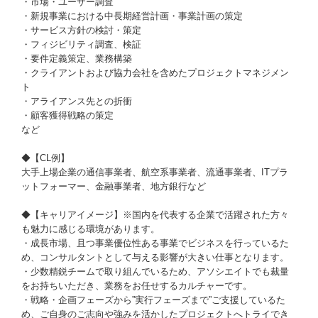
・市場・ユーザー調査
・新規事業における中長期経営計画・事業計画の策定
・サービス方針の検討・策定
・フィジビリティ調査、検証
・要件定義策定、業務構築
・クライアントおよび協力会社を含めたプロジェクトマネジメン
ト
・アライアンス先との折衝
・顧客獲得戦略の策定
など
◆【CL例】
大手上場企業の通信事業者、航空系事業者、流通事業者、ITプラ
ットフォーマー、金融事業者、地方銀行など
◆【キャリアイメージ】※国内を代表する企業で活躍された方々
も魅力に感じる環境があります。
・成長市場、且つ事業優位性ある事業でビジネスを行っているた
め、コンサルタントとして与える影響が大きい仕事となります。
・少数精鋭チームで取り組んでいるため、アソシエイトでも裁量
をお持ちいただき、業務をお任せするカルチャーです。
・戦略・企画フェーズから”実行フェーズまで”ご支援しているた
め、ご自身のご志向や強みを活かしたプロジェクトへトライでき