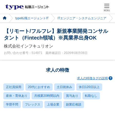
MENU
type転職エージェントIT
ITエンジニア・システムエンジニア
【リモート/フルフレ】新規事業開発コンサル
タント（Fintech領域）※異業界出身OK
株式会社インフキュリオン
お問い合わせ番号：514971 最終確認日：2026年08月08日
求人の特徴
求人の特徴タグの説明
正社員採用
20代におすすめ
土日祝休み
休日120日以上
産休・育休あり
月残業20時間以内
賞与あり
転勤なし
学歴不問
フレックス
上場企業
副業応相談