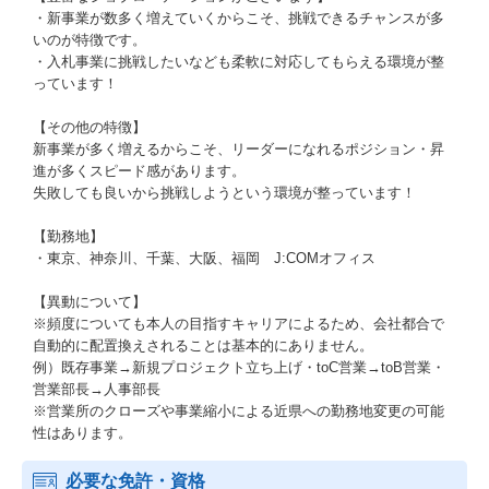
・新事業が数多く増えていくからこそ、挑戦できるチャンスが多
いのが特徴です。
・入札事業に挑戦したいなども柔軟に対応してもらえる環境が整
っています！
【その他の特徴】
新事業が多く増えるからこそ、リーダーになれるポジション・昇
進が多くスピード感があります。
失敗しても良いから挑戦しようという環境が整っています！
【勤務地】
・東京、神奈川、千葉、大阪、福岡 J:COMオフィス
【異動について】
※頻度についても本人の目指すキャリアによるため、会社都合で
自動的に配置換えされることは基本的にありません。
例）既存事業→新規プロジェクト立ち上げ・toC営業→toB営業・
営業部長→人事部長
※営業所のクローズや事業縮小による近県への勤務地変更の可能
性はあります。
必要な免許・資格