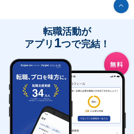
転職活動が
1
アプリ
つで完結！