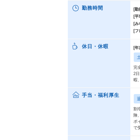
1
勤務時間
[勤
が
[
コ
[み
ま
扱
[
③
休日・休暇
[
2
な
計
完
む
2
暇
④
働
平
手当・福利厚生
も
リ
割
本
険
ポ
で
自