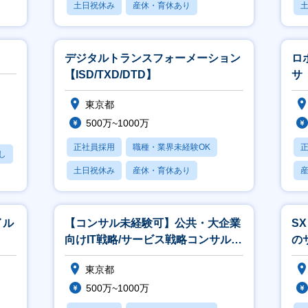
土日祝休み
産休・育休あり
賞与あり
デジタルトランスフォーメーション
ロ
【ISD/TXD/DTD】
サ
東京都
500万~1000万
正社員採用
職種・業界未経験OK
し
土日祝休み
産休・育休あり
賞与あり
イル
【コンサル未経験可】公共・大企業
S
向けIT戦略/サービス戦略コンサルタ
の
ント (DX、IoT、生成AI等
ー
東京都
500万~1000万