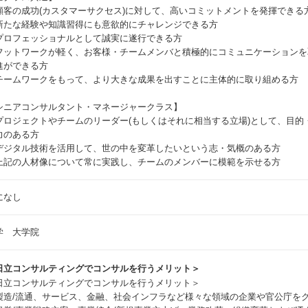
顧客の成功(カスタマーサクセス)に対して、高いコミットメントを発揮できる
新たな経験や知識習得にも意欲的にチャレンジできる方
プロフェッショナルとして誠実に遂行できる方
フットワークが軽く、お客様・チームメンバと積極的にコミュニケーションを
進ができる方
チームワークをもって、より大きな成果を出すことに主体的に取り組める方
シニアコンサルタント・マネージャークラス】
プロジェクトやチームのリーダー(もしくはそれに相当する立場)として、目的
力のある方
デジタル技術を活用して、世の中を変革したいという志・気概のある方
上記の人材像について常に実践し、チームのメンバーに模範を示せる方
になし
学 大学院
日立コンサルティングでコンサルを行うメリット＞
日立コンサルティングでコンサルを行うメリット＞
製造/流通、サービス、金融、社会インフラなど様々な領域の企業や官公庁を