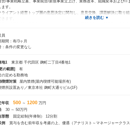
営/事業戦略立案、事業統合/新規事業立上げ、業務改革、組織変革およびIT
します。
クライアント経営トップ層の意思決定に関与し、意見交換、課題解決に取り組
できます。
顧客の経営幹部と長期的なリレーションを築き、構想策定から新業務の定着化
ます。
社員
プログラミング等のシステム開発工程はグループ企業が担うため、当社のコ
用期間：有/3ヶ月
国内最大級のメーカー/インフラ企業である日立製作所、及び日立グループが
考：条件の変更なし
、
に描いた餅ではない実践的なソリューションを提供できます。
日立グループ自体が様々なデジタルテクノロジーを開発しているため、日立グ
務地1
東京都 千代田区 麹町二丁目4番地1
を通じて、
更の範囲]
有
践的なデジタルコンサルティングの知識を身に付けることができます。
社の定める勤務地
若手や女性も多く、多種多様なバックグラウンドを持つ方が在籍しており、フ
動喫煙対策
屋内禁煙(屋内喫煙可能場所有)
組織構成：中途入社70％、新卒入社者15％、日立グループ出身者15％）。
喫煙所設置あり／東京本社 麹町大通りビル(1F)
た、多彩なメンバーを支える働き方改革の取組みを進めており、個々人に合
500
1200
定年収
～
万円
働きやすさ＞ ※未経験枠は多少変更箇所ができる可能性もございます
給
30 ～ 50万円
働き方】
与形態
固定給制(年俸制） 12分割
①リモート ②産育休後のフォ
収例
賞与を含む前年収を考慮の上、優遇（アナリスト～マネージャークラス
2年度の実績は、88％リモート勤務 ・時短勤務可能 ・お
、産育休取得可能