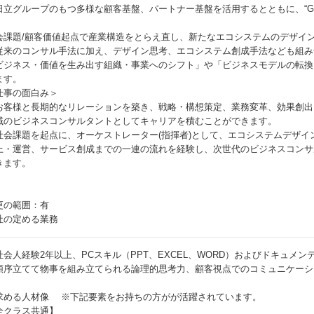
立グループのもつ多様な顧客基盤、パートナー基盤を活用するとともに、“Green Econom
会課題/顧客価値起点で産業構造をとらえ直し、新たなエコシステムのデザイ
従来のコンサル手法に加え、デザイン思考、エコシステム創成手法なども組み
ビジネス・価値を生み出す組織・事業へのシフト」や「ビジネスモデルの転換
ます。
仕事の面白み＞
お客様と長期的なリレーションを築き、戦略・構想策定、業務変革、効果創出
域のビジネスコンサルタントとしてキャリアを積むことができます。
社会課題を起点に、オーケストレーター(指揮者)として、エコシステムデザイ
上・運営、サービス創成までの一連の流れを経験し、次世代のビジネスコンサ
きます。
更の範囲：有
社の定める業務
社会人経験2年以上、PCスキル（PPT、EXCEL、WORD）およびドキュメ
順序立てて物事を組み立てられる論理的思考力、顧客視点でのコミュニケーシ
求める人材像 ※下記要素をお持ちの方がが活躍されています。
全クラス共通】