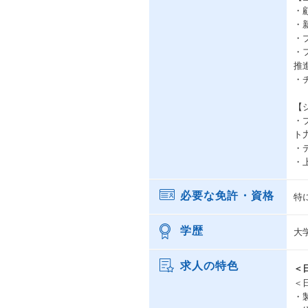
・
・
・
・
推
・
【
・
ト
・
・
必要な免許・資格
特
学歴
大
求人の特色
＜
＜
・