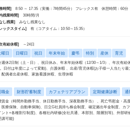
2％は、管理職層が時々出社している為 ・時短したくない方
務時間]
8:50 ～ 17:35（実働：7時間45分） フレックス有 休憩時間：60分
ら働く
平均残業時間]
30時間/月
ンサル～シニアコンサル職位はほぼリモート →上記2点は
なし残業]
みなし残業なし
た、会社もリモートを推奨している ・産前産後に体調を
いにせず通常勤務でカウント
フレックスタイム]
有（コアタイム：10:50～15:35）
残業時間
年次有給休暇]
～24日
9時間（富士通の残業は３５時間と記載）
ぜここまで少ないのかの理由もしっかりあります！（理由がない企業が多い
土曜日
日曜日
祝日
年末年始
慶弔
特別
産休
育児
画通りに仕事を受けることを徹底されており、遂行できる無理の無い期間で
全週休2日制（土・日）、祝日休み、年末年始休暇（12/30～1/3）、年次有給
ちゃな対応はしないよう、突発的な対応が起きないよう工夫している
日。日付は年度によって変動)、介護休暇 、出産/育児休暇(お子様一人当たり最
、配偶者出産休暇、家族看護休暇、生理休暇
女性の活躍事例
きながら、子育てをされている方はすごく多い＝その環境でも無理なく働け
均年齢が38歳程度なので→子育ての世代の社員が多い
退職金
財形貯蓄制度
カフェテリアプラン
定期健康診断
通
ちろん男性も子育てに協力的な方が多く休みを取っている
モートで赤ちゃんの声が聞こえながら仕事をしている方も
増賃金（時間外勤務手当、休日勤務手当、深夜勤務手当） 、死亡弔慰金・高度
部長も女性で、子供を送ってから勤務している 等理解がある
、医療保険、自動車保険)、日立G社員持ち株会制度、確定拠出年金制度、カフ
イント+各種割引制度)、各種社内研修(全社共通、本部別、階層別等)、外部研
⑤サテライトオフィス ⑥地方勤務の方
受講可能)
由に活用することが可能、都内近郊で700箇所ある 群馬、静岡、金