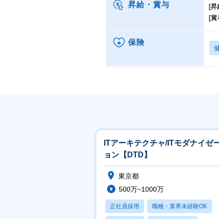
昇給・賞与
【
[昇
・
[賞
∟
∟
保険
∟
日
デ
∟
∟
∟
ITアーキテクチャ/ITモダナイゼ
ョン【DTD】
東京都
500万~1000万
正社員採用
職種・業界未経験OK