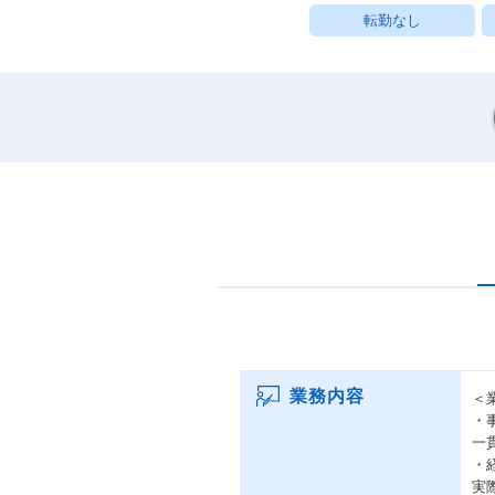
転勤なし
業務内容
＜
・
一
・
実