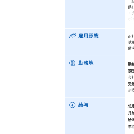
経
供
・
が
・
き
雇用形態
正
※
試
・
備
り
絵
・
勤務地
勤
用
[変
実
会
・
受
（
※
ま
給与
想
＜
月
【
給
年
2
で