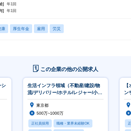
研修制度】
給]
年1回
研修
与]
年1回
 独自で用意している、研修
 ドメインで行っている研修
 日立グループが用意している研修
健康
厚生年金
雇用
労災
立アカデミーという会社があり研修を専門にしている会社、グループ
ジタル研修やビジネス面での研修1000～2000程度研修があり 会社
 会社外の研修も促進している 10万円～20万円の研修も会社負担で受ける
 業務中に開催されるものであれば、研修を優先できる
 業務後は社内研修勤怠を押しながら研修を受けることができる など多数
この企業の他の公開求人
ーシ
生活インフラ領域（不動産/建設/物
【
流/デリバリー/ホテル/レジャー/小
ン
売）【CTD】
ル
東京都
500万~1000万
正社員採用
職種・業界未経験OK