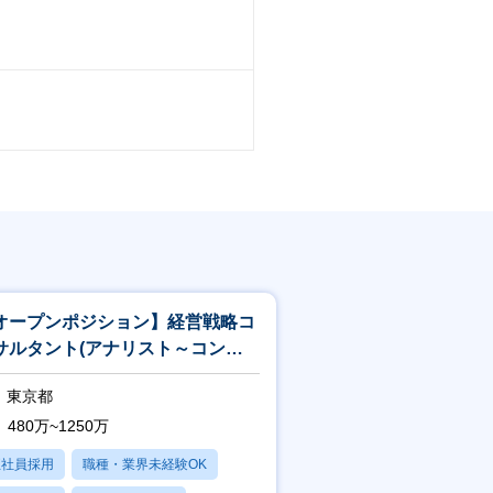
社員は受けられる
の費用負担で受けることが可能
ことが可能
オープンポジション】経営戦略コ
サルタント(アナリスト～コンサ
タント)※時短OK／リモート82％
東京都
480万~1250万
正社員採用
職種・業界未経験OK