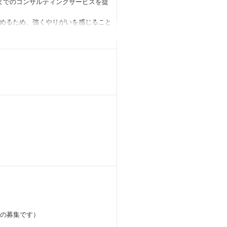
までのコンサルティングサービスを提
めるため、強くやりがいを感じること
、効果創出までの一連の流れを経験で
ンサルタントは担当しません。
持つ知見／技術・人脈が活用可能であ
ループ内で培った技術やノウハウの活
ラットで活力の溢れる組織です
った働き方の実現を目指しています。
ロー
の募集です）
子さんが小学校を卒業するま