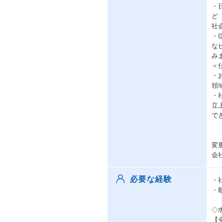
・日
ど
社
・
な
み
＜
・
領
・
立
で
変
会
必要な経験
・
・
◇
【