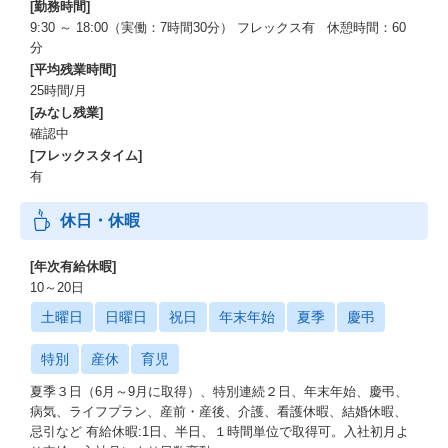
[勤務時間]
9:30 ～ 18:00（実働：7時間30分） フレックス有 休憩時間：60
分
[平均残業時間]
25時間/月
[みなし残業]
確認中
[フレックスタイム]
有
休日・休暇
[年次有給休暇]
10～20日
土曜日
日曜日
祝日
年末年始
夏季
慶弔
特別
産休
育児
夏季３日（6月～9月に取得）、特別連続２日、年末年始、慶弔、
病気、ライフプラン、産前・産後、介護、看護休暇、結婚休暇、
忌引など 有給休暇:1日、半日、１時間単位で取得可。入社初月よ