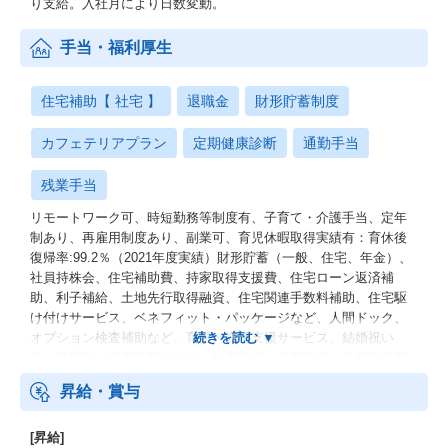
り支給。入社月により日数変動。
手当・福利厚生
住宅補助【 社宅 】
退職金
財形貯蓄制度
カフェテリアプラン
定期健康診断
通勤手当
残業手当
リモートワーク可、時短勤務等制度有、子育て・介護手当、定年
制あり、再雇用制度あり、副業可、育児休暇取得実績有：育休後
復帰率:99.2％（2021年度実績）財形貯蓄（一般、住宅、年金）、
社員持株会、住宅補助費、持家取得支援費、住宅ローン返済補
助、利子補給、土地先行取得融資、住宅関連手数料補助、住宅駆
け付けサービス、ベネフィット・パッケージなど、人間ドック、
オプション検査補助など、育児・介護支援サービス、結婚祝い
金、弔慰料、災害見舞金など、社員食堂、企業年金（企業年金基
金、確定拠出年金）、電気通信共済会(個人年金、遺児育英基金)
昇給・賞与
[昇給]