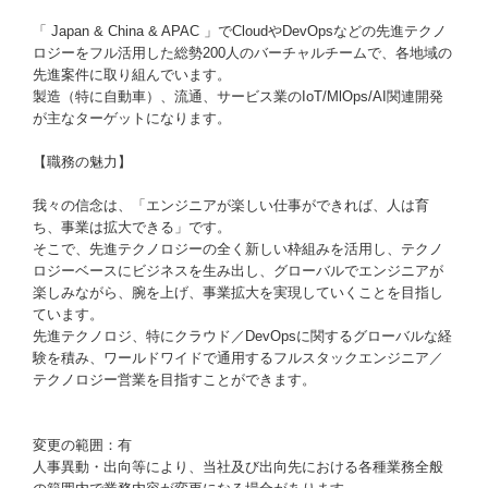
「 Japan & China & APAC 」でCloudやDevOpsなどの先進テクノ
ロジーをフル活用した総勢200人のバーチャルチームで、各地域の
先進案件に取り組んでいます。
製造（特に自動車）、流通、サービス業のIoT/MlOps/AI関連開発
が主なターゲットになります。
【職務の魅力】
我々の信念は、「エンジニアが楽しい仕事ができれば、人は育
ち、事業は拡大できる」です。
そこで、先進テクノロジーの全く新しい枠組みを活用し、テクノ
ロジーベースにビジネスを生み出し、グローバルでエンジニアが
楽しみながら、腕を上げ、事業拡大を実現していくことを目指し
ています。
先進テクノロジ、特にクラウド／DevOpsに関するグローバルな経
験を積み、ワールドワイドで通用するフルスタックエンジニア／
テクノロジー営業を目指すことができます。
変更の範囲：有
人事異動・出向等により、当社及び出向先における各種業務全般