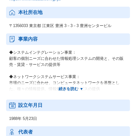
本社所在地
〒1356033 東京都 江東区 豊洲 3－3－3 豊洲センタービル
事業内容
◆システムインテグレーション事業：
顧客の個別ニーズに合わせた情報処理システムの開発と、その販
売・賃貸・サービスの提供等
◆ネットワークシステムサービス事業：
市場のニーズに合わせ、コンピュータネットワークを基盤とし
た、種々の情報提供、情報処理等のサービスの提供
◆その他の事業：
設立年月日
顧客の経営上の問題点に係わる調査・分析、情報処理システムの
在り方に係わる企画・提案、保守・ファシリティマネジメント等
1988年 5月23日
代表者