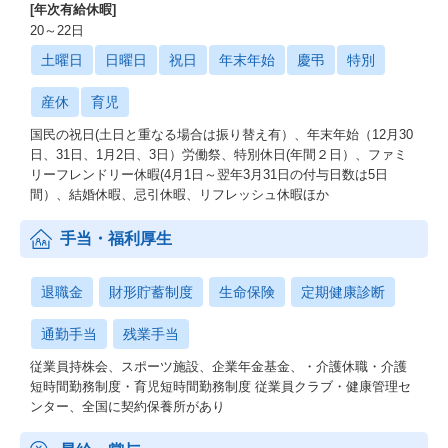
[年次有給休暇]
20～22日
土曜日
日曜日
祝日
年末年始
慶弔
特別
産休
育児
国民の祝日(土日と重なる場合は振り替え有）、年末年始（12月30
日、31日、1月2日、3日）労働祭、特別休日(年間２日）、ファミ
リーフレンドリー休暇(4月1日～翌年3月31日の付与日数は5日
間）、結婚休暇、忌引休暇、リフレッシュ休暇ほか
手当・福利厚生
退職金
財形貯蓄制度
生命保険
定期健康診断
通勤手当
残業手当
従業員持株会、スポーツ施設、企業年金基金、・介護休職・介護
短時間勤務制度・育児短時間勤務制度 従業員クラブ・健康管理セ
ンター、全国に契約保養所があり