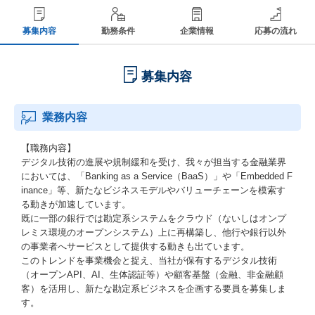
募集内容
勤務条件
企業情報
応募の流れ
募集内容
業務内容
【職務内容】
デジタル技術の進展や規制緩和を受け、我々が担当する金融業界
においては、「Banking as a Service（BaaS）」や「Embedded F
inance」等、新たなビジネスモデルやバリューチェーンを模索す
る動きが加速しています。
既に一部の銀行では勘定系システムをクラウド（ないしはオンプ
レミス環境のオープンシステム）上に再構築し、他行や銀行以外
の事業者へサービスとして提供する動きも出ています。
このトレンドを事業機会と捉え、当社が保有するデジタル技術
（オープンAPI、AI、生体認証等）や顧客基盤（金融、非金融顧
客）を活用し、新たな勘定系ビジネスを企画する要員を募集しま
す。