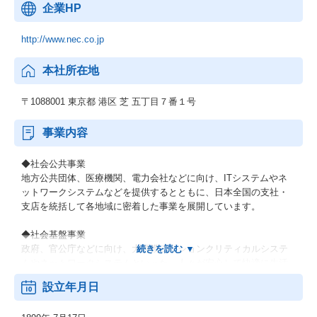
企業HP
http://www.nec.co.jp
本社所在地
〒1088001 東京都 港区 芝 五丁目７番１号
事業内容
◆社会公共事業
地方公共団体、医療機関、電力会社などに向け、ITシステムやネ
ットワークシステムなどを提供するとともに、日本全国の支社・
支店を統括して各地域に密着した事業を展開しています。
◆社会基盤事業
政府、官公庁などに向け、大規模ミッションクリティカルシステ
ムやネットワークシステムといった、人々が安心して快適に生活
できるための社会インフラを提供しています。
設立年月日
◆エンタープライズ事業