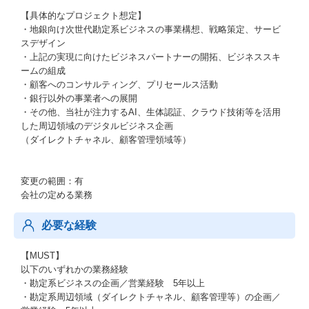
【具体的なプロジェクト想定】
・地銀向け次世代勘定系ビジネスの事業構想、戦略策定、サービ
スデザイン
・上記の実現に向けたビジネスパートナーの開拓、ビジネススキ
ームの組成
・顧客へのコンサルティング、プリセールス活動
・銀行以外の事業者への展開
・その他、当社が注力するAI、生体認証、クラウド技術等を活用
した周辺領域のデジタルビジネス企画
（ダイレクトチャネル、顧客管理領域等）
変更の範囲：有
会社の定める業務
必要な経験
【MUST】
以下のいずれかの業務経験
・勘定系ビジネスの企画／営業経験 5年以上
・勘定系周辺領域（ダイレクトチャネル、顧客管理等）の企画／