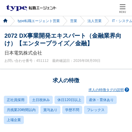
MENU
type転職エージェント営業
営業
法人営業
IT・システ
2072 DX事業開発エキスパート（金融業界向
け）【エンタープライズ／金融】
日本電気株式会社
お問い合わせ番号：451112 最終確認日：2026年08月09日
求人の特徴
求人の特徴タグの説明
正社員採用
土日祝休み
休日120日以上
産休・育休あり
月残業20時間以内
賞与あり
学歴不問
フレックス
上場企業