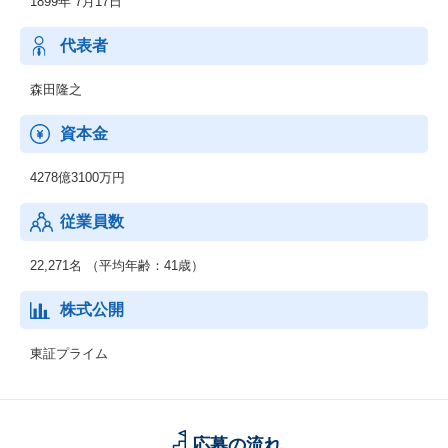
1899年 7月17日
製造業、流通・サービス業、金融業などの民需向けにITソリュー
ションを提供し、お客さまの新サービス立ち上げなどに貢献して
います。最先端のデジタル技術を活用し、お客さまとの共創を通
代表者
じて、人やモノ、プロセスを企業・産業の枠を超えてつなぎ、バ
リューチェーン全体で新たな価値を生み出します。
森田隆之
◆ネットワークサービス事業
資本金
通信事業者向けに、ネットワーク構築に必要な機器や運用管理の
ための基盤システム、運用サービスなどを提供しています。さら
4278億3100万円
に、IoT/5G時代に向けてネットワークへのニーズが多様化する
中、テレコムキャリア市場で培ったネットワークの強みをサービ
従業員数
スプロバイダや製造業、流通・サービス業、自治体などの市場に
展開していきます。
22,271名 （平均年齢：41歳）
◆グローバル事業
海外市場を対象として、セーファーシティ（パブリックセーフテ
株式公開
ィ、デジタル・ガバメント、デジタル・ファイナンス）、サービ
スプロバイダ向けソフトウェア・サービス、海洋システムなどを
東証プライム
提供しています。AI、IoT関連の先端技術を活用し、安全・安心で
効率・公平な都市の実現をはじめとする社会課題の解決に貢献し
ていきます。
応募の流れ