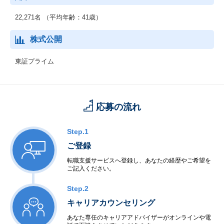
展開していきます。
22,271名 （平均年齢：41歳）
◆グローバル事業
海外市場を対象として、セーファーシティ（パブリックセーフテ
株式公開
ィ、デジタル・ガバメント、デジタル・ファイナンス）、サービ
スプロバイダ向けソフトウェア・サービス、海洋システムなどを
東証プライム
提供しています。AI、IoT関連の先端技術を活用し、安全・安心で
効率・公平な都市の実現をはじめとする社会課題の解決に貢献し
ていきます。
応募の流れ
Step.1
ご登録
転職支援サービスへ登録し、あなたの経歴やご希望を
ご記入ください。
Step.2
キャリアカウンセリング
あなた専任のキャリアアドバイザーがオンラインや電