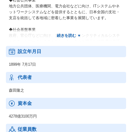
◆社会公共事業
地方公共団体、医療機関、電力会社などに向け、ITシステムやネ
ットワークシステムなどを提供するとともに、日本全国の支社・
支店を統括して各地域に密着した事業を展開しています。
◆社会基盤事業
政府、官公庁などに向け、大規模ミッションクリティカルシステ
ムやネットワークシステムといった、人々が安心して快適に生活
できるための社会インフラを提供しています。
設立年月日
◆エンタープライズ事業
1899年 7月17日
製造業、流通・サービス業、金融業などの民需向けにITソリュー
ションを提供し、お客さまの新サービス立ち上げなどに貢献して
います。最先端のデジタル技術を活用し、お客さまとの共創を通
代表者
じて、人やモノ、プロセスを企業・産業の枠を超えてつなぎ、バ
リューチェーン全体で新たな価値を生み出します。
森田隆之
◆ネットワークサービス事業
資本金
通信事業者向けに、ネットワーク構築に必要な機器や運用管理の
ための基盤システム、運用サービスなどを提供しています。さら
4278億3100万円
に、IoT/5G時代に向けてネットワークへのニーズが多様化する
中、テレコムキャリア市場で培ったネットワークの強みをサービ
従業員数
スプロバイダや製造業、流通・サービス業、自治体などの市場に