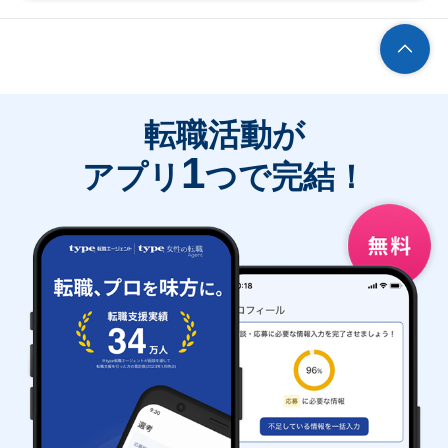
転職活動が
1
アプリ
つで完結！