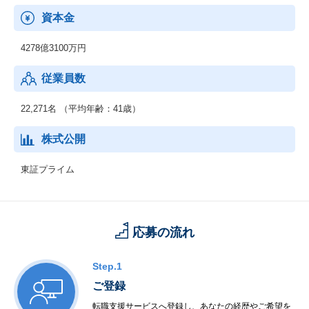
◆ネットワークサービス事業
資本金
通信事業者向けに、ネットワーク構築に必要な機器や運用管理の
ための基盤システム、運用サービスなどを提供しています。さら
4278億3100万円
に、IoT/5G時代に向けてネットワークへのニーズが多様化する
中、テレコムキャリア市場で培ったネットワークの強みをサービ
従業員数
スプロバイダや製造業、流通・サービス業、自治体などの市場に
展開していきます。
22,271名 （平均年齢：41歳）
◆グローバル事業
海外市場を対象として、セーファーシティ（パブリックセーフテ
株式公開
ィ、デジタル・ガバメント、デジタル・ファイナンス）、サービ
スプロバイダ向けソフトウェア・サービス、海洋システムなどを
東証プライム
提供しています。AI、IoT関連の先端技術を活用し、安全・安心で
効率・公平な都市の実現をはじめとする社会課題の解決に貢献し
ていきます。
応募の流れ
Step.1
ご登録
転職支援サービスへ登録し、あなたの経歴やご希望を