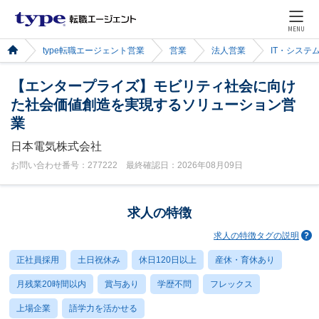
MENU
type転職エージェント営業
営業
法人営業
IT・システ
【エンタープライズ】モビリティ社会に向け
た社会価値創造を実現するソリューション営
業
日本電気株式会社
お問い合わせ番号：277222 最終確認日：2026年08月09日
求人の特徴
求人の特徴タグの説明
正社員採用
土日祝休み
休日120日以上
産休・育休あり
月残業20時間以内
賞与あり
学歴不問
フレックス
上場企業
語学力を活かせる