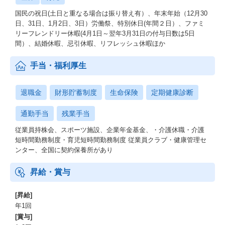
国民の祝日(土日と重なる場合は振り替え有）、年末年始（12月30
日、31日、1月2日、3日）労働祭、特別休日(年間２日）、ファミ
リーフレンドリー休暇(4月1日～翌年3月31日の付与日数は5日
間）、結婚休暇、忌引休暇、リフレッシュ休暇ほか
手当・福利厚生
退職金
財形貯蓄制度
生命保険
定期健康診断
通勤手当
残業手当
従業員持株会、スポーツ施設、企業年金基金、・介護休職・介護
短時間勤務制度・育児短時間勤務制度 従業員クラブ・健康管理セ
ンター、全国に契約保養所があり
昇給・賞与
[昇給]
年1回
[賞与]