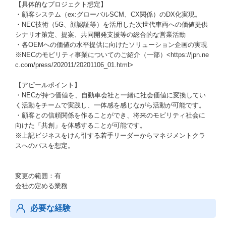
【具体的なプロジェクト想定】
・顧客システム（ex:グローバルSCM、CX関係）のDX化実現。
・NEC技術（5G、顔認証等）を活用した次世代車両への価値提供
シナリオ策定、提案、共同開発支援等の総合的な営業活動
・各OEMへの価値の水平提供に向けたソリューション企画の実現
※NECのモビリティ事業についてのご紹介（一部）<https://jpn.ne
c.com/press/202011/20201106_01.html>
【アピールポイント】
・NECが持つ価値を、自動車会社と一緒に社会価値に変換してい
く活動をチームで実践し、一体感を感じながら活動が可能です。
・顧客との信頼関係を作ることができ、将来のモビリティ社会に
向けた「共創」を体感することが可能です。
※上記ビジネスをけん引する若手リーダーからマネジメントクラ
スへのパスを想定。
変更の範囲：有
会社の定める業務
必要な経験