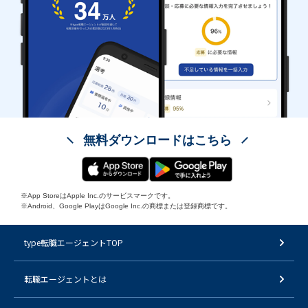
無料ダウンロードはこちら
※App StoreはApple Inc.のサービスマークです。
※Android、Google PlayはGoogle Inc.の商標または登録商標です。
type転職エージェントTOP
転職エージェントとは