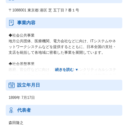
〒1088001 東京都 港区 芝 五丁目７番１号
事業内容
◆社会公共事業
地方公共団体、医療機関、電力会社などに向け、ITシステムやネ
ットワークシステムなどを提供するとともに、日本全国の支社・
支店を統括して各地域に密着した事業を展開しています。
◆社会基盤事業
政府、官公庁などに向け、大規模ミッションクリティカルシステ
ムやネットワークシステムといった、人々が安心して快適に生活
できるための社会インフラを提供しています。
設立年月日
◆エンタープライズ事業
1899年 7月17日
製造業、流通・サービス業、金融業などの民需向けにITソリュー
ションを提供し、お客さまの新サービス立ち上げなどに貢献して
います。最先端のデジタル技術を活用し、お客さまとの共創を通
代表者
じて、人やモノ、プロセスを企業・産業の枠を超えてつなぎ、バ
リューチェーン全体で新たな価値を生み出します。
森田隆之