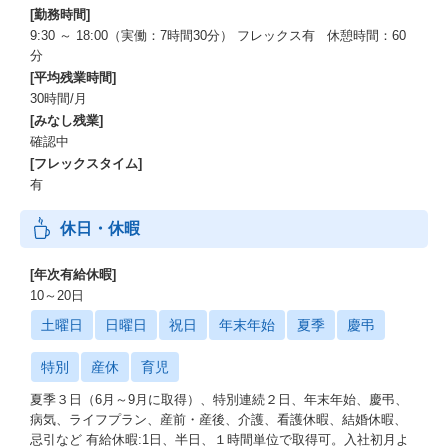
[勤務時間]
9:30 ～ 18:00（実働：7時間30分） フレックス有 休憩時間：60
分
[平均残業時間]
30時間/月
[みなし残業]
確認中
[フレックスタイム]
有
休日・休暇
[年次有給休暇]
10～20日
土曜日
日曜日
祝日
年末年始
夏季
慶弔
特別
産休
育児
夏季３日（6月～9月に取得）、特別連続２日、年末年始、慶弔、
病気、ライフプラン、産前・産後、介護、看護休暇、結婚休暇、
忌引など 有給休暇:1日、半日、１時間単位で取得可。入社初月よ