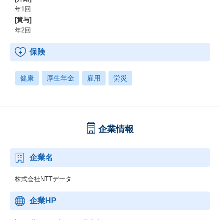
年1回
[賞与]
年2回
保険
健康
厚生年金
雇用
労災
企業情報
企業名
株式会社NTTデータ
企業HP