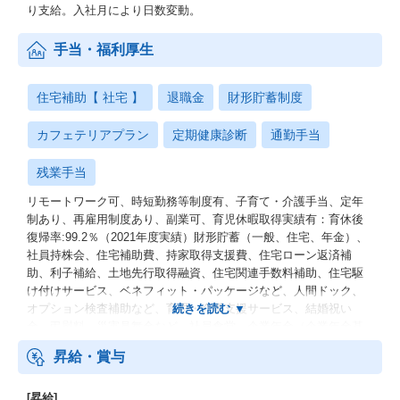
り支給。入社月により日数変動。
手当・福利厚生
住宅補助【 社宅 】
退職金
財形貯蓄制度
カフェテリアプラン
定期健康診断
通勤手当
残業手当
リモートワーク可、時短勤務等制度有、子育て・介護手当、定年
制あり、再雇用制度あり、副業可、育児休暇取得実績有：育休後
復帰率:99.2％（2021年度実績）財形貯蓄（一般、住宅、年金）、
社員持株会、住宅補助費、持家取得支援費、住宅ローン返済補
助、利子補給、土地先行取得融資、住宅関連手数料補助、住宅駆
け付けサービス、ベネフィット・パッケージなど、人間ドック、
オプション検査補助など、育児・介護支援サービス、結婚祝い
金、弔慰料、災害見舞金など、社員食堂、企業年金（企業年金基
金、確定拠出年金）、電気通信共済会(個人年金、遺児育英基金)
昇給・賞与
[昇給]