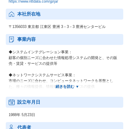
https://www.nttdata.com/jp/ja/
本社所在地
〒1356033 東京都 江東区 豊洲 3－3－3 豊洲センタービル
事業内容
◆システムインテグレーション事業：
顧客の個別ニーズに合わせた情報処理システムの開発と、その販
売・賃貸・サービスの提供等
◆ネットワークシステムサービス事業：
市場のニーズに合わせ、コンピュータネットワークを基盤とし
た、種々の情報提供、情報処理等のサービスの提供
◆その他の事業：
設立年月日
顧客の経営上の問題点に係わる調査・分析、情報処理システムの
在り方に係わる企画・提案、保守・ファシリティマネジメント等
1988年 5月23日
代表者