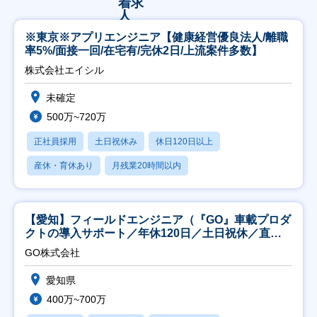
※東京※アプリエンジニア【健康経営優良法人/離職
率5%/面接一回/在宅有/完休2日/上流案件多数】
株式会社エイシル
未確定
500万~720万
正社員採用
土日祝休み
休日120日以上
産休・育休あり
月残業20時間以内
【愛知】フィールドエンジニア（『GO』車載プロダ
クトの導入サポート／年休120日／土日祝休／直行
直帰
GO株式会社
愛知県
400万~700万