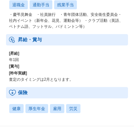
退職金
通勤手当
残業手当
・慶弔見舞金 ・社員旅行 ・青年団体活動、安全衛生委員会・
社内イベント（新年会、花見、運動会等） ・クラブ活動（英語、
ベトナム語、フットサル、バドミントン等）
昇給・賞与
[昇給]
年1回
[賞与]
[昨年実績]
査定のタイミングは2月となります。
保険
健康
厚生年金
雇用
労災