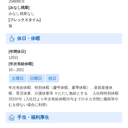
25時間/月
[みなし残業]
みなし残業なし
[フレックスタイム]
無
休日・休暇
[年間休日]
125日
[年次有給休暇]
10～20日
土曜日
日曜日
祝日
年次有給休暇、特別休暇（慶弔休暇、夏季休暇）、産前産後休
暇、育児休業、介護休業等 ※ただし無給とする 入社時特別休暇
3日付与（入社日より年次有給休暇付与までの６カ月間に傷病等や
むを得ない場合に利用）
手当・福利厚生