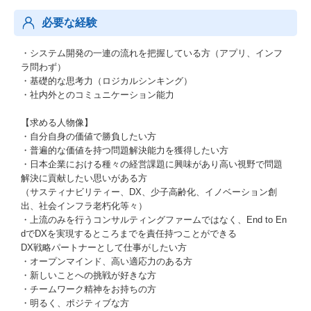
必要な経験
・システム開発の一連の流れを把握している方（アプリ、インフ
ラ問わず）
・基礎的な思考力（ロジカルシンキング）
・社内外とのコミュニケーション能力
【求める人物像】
・自分自身の価値で勝負したい方
・普遍的な価値を持つ問題解決能力を獲得したい方
・日本企業における種々の経営課題に興味があり高い視野で問題
解決に貢献したい思いがある方
（サスティナビリティー、DX、少子高齢化、イノベーション創
出、社会インフラ老朽化等々）
・上流のみを行うコンサルティングファームではなく、End to En
dでDXを実現するところまでを責任持つことができる
DX戦略パートナーとして仕事がしたい方
・オープンマインド、高い適応力のある方
・新しいことへの挑戦が好きな方
・チームワーク精神をお持ちの方
・明るく、ポジティブな方