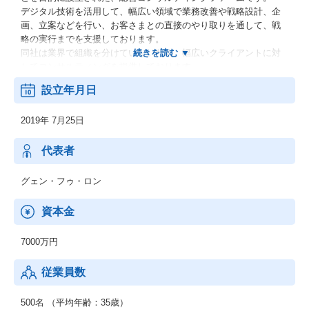
デジタル技術を活用して、幅広い領域で業務改善や戦略設計、企
画、立案などを行い、お客さまとの直接のやり取りを通して、戦
略の実行までを支援しております。
同社は業界で組織を分けていないため、幅広いクライアントに対
してコンサルティングを提供しております。
設立年月日
【ソリューション例】
・BX(事業戦略)
2019年 7月25日
・ERP/SAP
・DX
・Salesforce
代表者
・LCP(ローコードプログラム)
・BPO
グェン・フゥ・ロン
・ABC(データ分析)(Analytics, Big Data, Cloud)
・BPG(ビジネスプロデューサー)
資本金
・MS(マネージドサービス)
7000万円
従業員数
500名 （平均年齢：35歳）