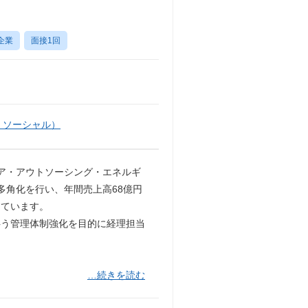
企業
面接1回
・ソーシャル）
ィア・アウトソーシング・エネルギ
多角化を行い、年間売上高68億円
しています。
伴う管理体制強化を目的に経理担当
…続きを読む