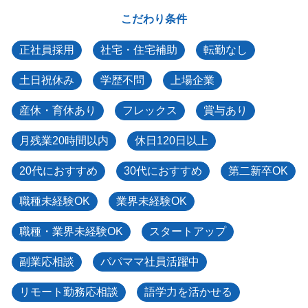
こだわり条件
正社員採用
社宅・住宅補助
転勤なし
土日祝休み
学歴不問
上場企業
産休・育休あり
フレックス
賞与あり
月残業20時間以内
休日120日以上
20代におすすめ
30代におすすめ
第二新卒OK
職種未経験OK
業界未経験OK
職種・業界未経験OK
スタートアップ
副業応相談
パパママ社員活躍中
リモート勤務応相談
語学力を活かせる