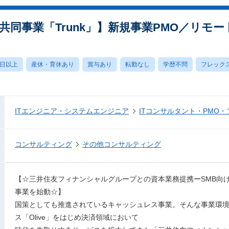
との共同事業「Trunk」】新規事業PMO／リ
0日以上
産休・育休あり
賞与あり
転勤なし
学歴不問
フレック
ITエンジニア・システムエンジニア
ITコンサルタント・PMO
コンサルティング
その他コンサルティング
【☆三井住友フィナンシャルグループとの資本業務提携ーSMB向け次
事業を始動☆】
国策としても推進されているキャッシュレス事業。そんな事業環
ス「Olive」をはじめ決済領域において